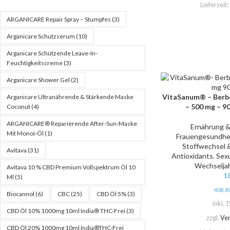
Lieferzeit:
ARGANICARE Repair Spray – Stumpfes
(3)
Arganicare Schutzserum
(10)
Arganicare Schützende Leave-In-
Feuchtigkeitscreme
(3)
Arganicare Shower Gel
(2)
VitaSanum® – Berber
IN DEN WARENKORB
Arganicare Ultranährende & Stärkende Maske
– 500 mg – 9
Coconut
(4)
ARGANICARE® Reparierende After-Sun-Maske
Ernährung 
Mit Monoi-Öl
(1)
Frauengesundhe
Stoffwechsel 
Avitava
(31)
Antioxidants
,
Sexu
Wechselja
Avitava 10 % CBD Premium Vollspektrum Öl 10
1
Ml
(5)
408,8
Biocannol
(6)
CBC
(25)
CBD Öl 5%
(3)
inkl. 
CBD Öl 10% 1000mg 10ml India® THC-Frei
(3)
zzgl.
Ve
CBD Öl 20% 1000mg 10ml India®THC-Frei