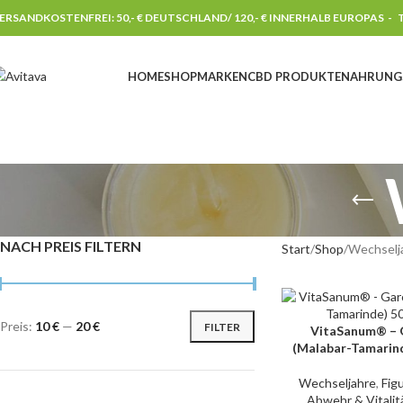
ERSANDKOSTENFREI: 50,- € DEUTSCHLAND/ 120,- € INNERHALB EUROPAS -
T
HOME
SHOP
MARKEN
CBD PRODUKTE
NAHRUNG
NACH PREIS FILTERN
Start
Shop
Wechselj
Preis:
10 €
—
20 €
FILTER
VitaSanum® – 
IN DEN WARENKORB
(Malabar-Tamarind
Wechseljahre
,
Fig
Abwehr & Vitalit