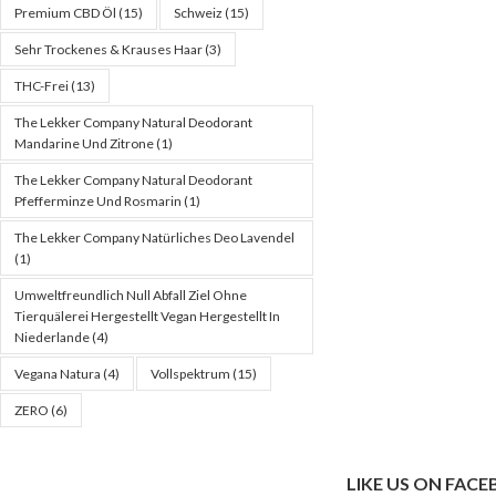
Premium CBD Öl
(15)
Schweiz
(15)
Sehr Trockenes & Krauses Haar
(3)
THC-Frei
(13)
The Lekker Company Natural Deodorant
Mandarine Und Zitrone
(1)
The Lekker Company Natural Deodorant
Pfefferminze Und Rosmarin
(1)
The Lekker Company Natürliches Deo Lavendel
(1)
Umweltfreundlich Null Abfall Ziel Ohne
Tierquälerei Hergestellt Vegan Hergestellt In
Niederlande
(4)
Vegana Natura
(4)
Vollspektrum
(15)
ZERO
(6)
LIKE US ON FAC