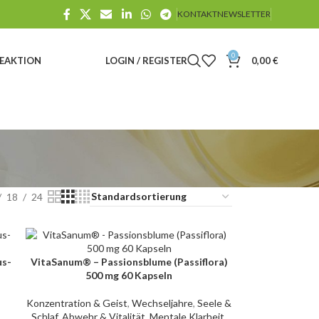
KONTAKT
NEWSLETTER
0
E
AKTION
LOGIN / REGISTER
0,00
€
18
24
us-
VitaSanum® – Passionsblume (Passiflora)
IN DEN WARENKORB
500 mg 60 Kapseln
Konzentration & Geist
,
Wechseljahre
,
Seele &
Schlaf
,
Abwehr & Vitalität
,
Mentale Klarheit
,