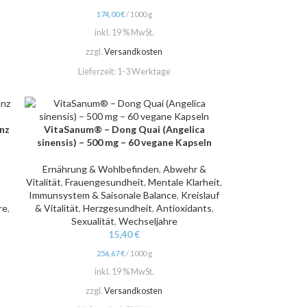
174,00
€
/
1000
g
inkl. 19 % MwSt.
zzgl.
Versandkosten
Lieferzeit:
1-3 Werktage
nz
VitaSanum® – Dong Quai (Angelica
IN DEN WARENKORB
sinensis) – 500 mg – 60 vegane Kapseln
Ernährung & Wohlbefinden
,
Abwehr &
Vitalität
,
Frauengesundheit
,
Mentale Klarheit
,
Immunsystem & Saisonale Balance
,
Kreislauf
re
,
& Vitalität
,
Herzgesundheit
,
Antioxidants
,
Sexualität
,
Wechseljahre
15,40
€
256,67
€
/
1000
g
inkl. 19 % MwSt.
zzgl.
Versandkosten