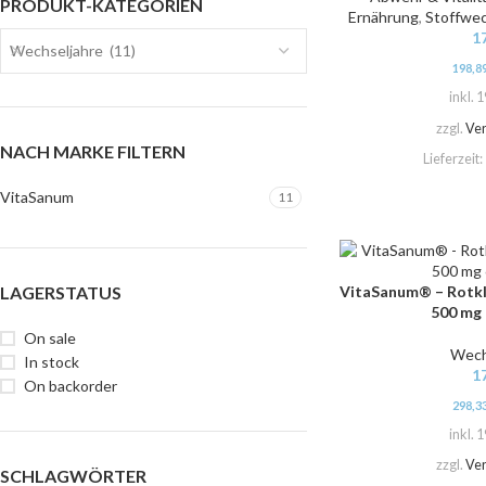
PRODUKT-KATEGORIEN
Ernährung
,
Stoffwec
1
Wechseljahre (11)
198,8
inkl. 
zzgl.
Ve
NACH MARKE FILTERN
Lieferzeit:
VitaSanum
11
VitaSanum® – Rotkle
LAGERSTATUS
IN DEN WARENKORB
500 mg 
On sale
Wech
In stock
1
On backorder
298,3
inkl. 
zzgl.
Ve
SCHLAGWÖRTER