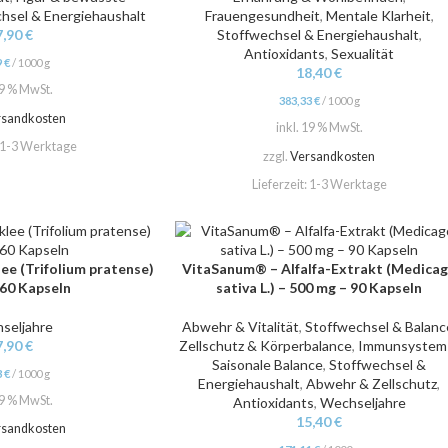
hsel & Energiehaushalt
Frauengesundheit
,
Mentale Klarheit
,
7,90
€
Stoffwechsel & Energiehaushalt
,
Antioxidants
,
Sexualität
9
€
/
1000
g
18,40
€
19 % MwSt.
383,33
€
/
1000
g
rsandkosten
inkl. 19 % MwSt.
1-3 Werktage
zzgl.
Versandkosten
Lieferzeit:
1-3 Werktage
e (Trifolium pratense)
VitaSanum® – Alfalfa-Extrakt (Medica
IN DEN WARENKORB
60 Kapseln
sativa L.) – 500 mg – 90 Kapseln
seljahre
Abwehr & Vitalität
,
Stoffwechsel & Balanc
7,90
€
Zellschutz & Körperbalance
,
Immunsystem
Saisonale Balance
,
Stoffwechsel &
3
€
/
1000
g
Energiehaushalt
,
Abwehr & Zellschutz
,
19 % MwSt.
Antioxidants
,
Wechseljahre
15,40
€
rsandkosten