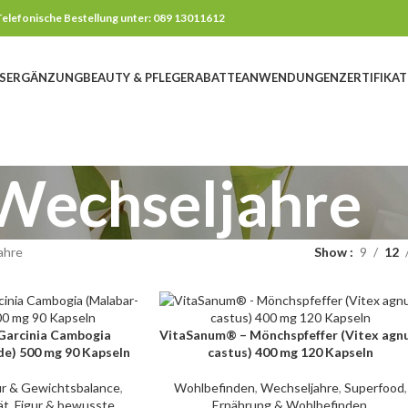
elefonische Bestellung unter: 089 13011612
SERGÄNZUNG
BEAUTY & PFLEGE
RABATTE
ANWENDUNGEN
ZERTIFIKAT
Wechseljahre
ahre
Show
9
12
Garcinia Cambogia
VitaSanum® – Mönchspfeffer (Vitex agn
IN DEN WARENKORB
e) 500 mg 90 Kapseln
castus) 400 mg 120 Kapseln
ur & Gewichtsbalance
,
Wohlbefinden
,
Wechseljahre
,
Superfood
,
ät
,
Figur & bewusste
Ernährung & Wohlbefinden
,