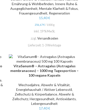
Ernährung & Wohlbefinden
,
Innere Ruhe &
Ausgeglichenheit
,
Mentale Klarheit & Fokus
,
Frauengesundheit
,
Regeneration
15,40
€
256,67
€
/
1000
g
inkl. 19 % MwSt.
zzgl.
Versandkosten
Lieferzeit:
1-3 Werktage
go
VitaSanum® – Astragalus (Astragalus
IN DEN WARENKORB
membranaceus) – 1000 mg Tagesportion –
100 vegane Kapseln
e
,
 &
Wechseljahre
,
Abwehr & Vitalität
,
Energiehaushalt / Aktiver Lebensstil
,
Zellschutz & Körperbalance
,
Abwehr &
Zellschutz
,
Herzgesundheit
,
Antioxidants
,
Lebergesundheit
17,40
€