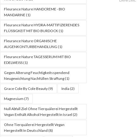
Lieferzeit:
Fleurance Nature HANDCREME - BIO
MANDARINE
(1)
Fleurance Nature HYDRA-MATTIFIZIERENDES
FLÜSSIGKEIT MIT BIO BURDOCK
(1)
Fleurance Nature ORGANISCHE
AUGENKONTURBEHANDLUNG
(1)
Fleurance Nature TAGESSERUM MIT BIO
EDELWEISS
(1)
Gegen Alterung Feuchtigkeitsspendend
Neugewichtung Nachfüllen Straffung
(1)
Grace Cole By Cole Beauty
(9)
India
(2)
Magnesium
(7)
Null Abfall Ziel Ohne Tierquälerei Hergestellt
Vegan Enthält Alkohol Hergestellt In Israel
(2)
Ohne Tierquälerei Hergestellt Vegan
Hergestellt In Deutschland
(8)