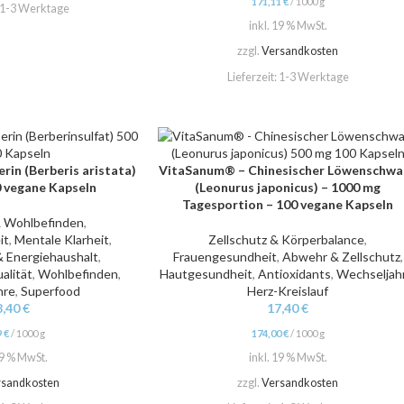
171,11
€
/
1000
g
1-3 Werktage
inkl. 19 % MwSt.
zzgl.
Versandkosten
Lieferzeit:
1-3 Werktage
in (Berberis aristata)
VitaSanum® – Chinesischer Löwenschwa
IN DEN WARENKORB
0 vegane Kapseln
(Leonurus japonicus) – 1000 mg
Tagesportion – 100 vegane Kapseln
& Wohlbefinden
,
it
,
Mentale Klarheit
,
Zellschutz & Körperbalance
,
& Energiehaushalt
,
Frauengesundheit
,
Abwehr & Zellschutz
,
alität
,
Wohlbefinden
,
Hautgesundheit
,
Antioxidants
,
Wechseljah
hre
,
Superfood
Herz-Kreislauf
8,40
€
17,40
€
9
€
/
1000
g
174,00
€
/
1000
g
19 % MwSt.
inkl. 19 % MwSt.
rsandkosten
zzgl.
Versandkosten