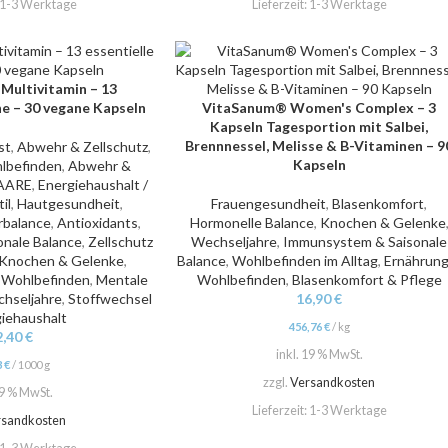
1-3 Werktage
Lieferzeit:
1-3 Werktage
Multivitamin – 13
ne – 30 vegane Kapseln
VitaSanum® Women's Complex – 3
IN DEN WARENKORB
Kapseln Tagesportion mit Salbei,
Brennnessel, Melisse & B-Vitaminen – 9
st
,
Abwehr & Zellschutz
,
Kapseln
lbefinden
,
Abwehr &
AARE
,
Energiehaushalt /
il
,
Hautgesundheit
,
Frauengesundheit
,
Blasenkomfort
,
rbalance
,
Antioxidants
,
Hormonelle Balance
,
Knochen & Gelenke
nale Balance
,
Zellschutz
Wechseljahre
,
Immunsystem & Saisonale
Knochen & Gelenke
,
Balance
,
Wohlbefinden im Alltag
,
Ernährung
,
Wohlbefinden
,
Mentale
Wohlbefinden
,
Blasenkomfort & Pflege
hseljahre
,
Stoffwechsel
16,90
€
iehaushalt
456,76
€
/
kg
2,40
€
inkl. 19 % MwSt.
3
€
/
1000
g
zzgl.
Versandkosten
19 % MwSt.
Lieferzeit:
1-3 Werktage
rsandkosten