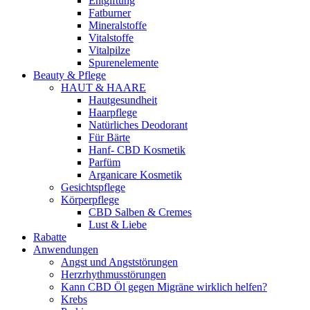
Entgiftung
Fatburner
Mineralstoffe
Vitalstoffe
Vitalpilze
Spurenelemente
Beauty & Pflege
HAUT & HAARE
Hautgesundheit
Haarpflege
Natürliches Deodorant
Für Bärte
Hanf- CBD Kosmetik
Parfüm
Arganicare Kosmetik
Gesichtspflege
Körperpflege
CBD Salben & Cremes
Lust & Liebe
Rabatte
Anwendungen
Angst und Angststörungen
Herzrhythmusstörungen
Kann CBD Öl gegen Migräne wirklich helfen?
Krebs