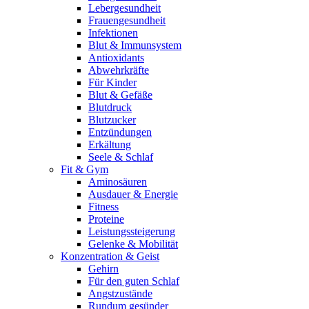
Lebergesundheit
Frauengesundheit
Infektionen
Blut & Immunsystem
Antioxidants
Abwehrkräfte
Für Kinder
Blut & Gefäße
Blutdruck
Blutzucker
Entzündungen
Erkältung
Seele & Schlaf
Fit & Gym
Aminosäuren
Ausdauer & Energie
Fitness
Proteine
Leistungssteigerung
Gelenke & Mobilität
Konzentration & Geist
Gehirn
Für den guten Schlaf
Angstzustände
Rundum gesünder