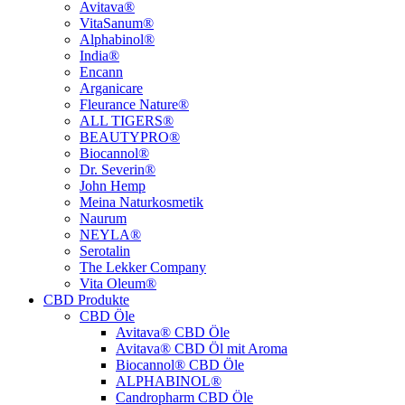
Avitava®
VitaSanum®
Alphabinol®
India®
Encann
Arganicare
Fleurance Nature®
ALL TIGERS®
BEAUTYPRO®
Biocannol®
Dr. Severin®
John Hemp
Meina Naturkosmetik
Naurum
NEYLA®
Serotalin
The Lekker Company
Vita Oleum®
CBD Produkte
CBD Öle
Avitava® CBD Öle
Avitava® CBD Öl mit Aroma
Biocannol® CBD Öle
ALPHABINOL®
Candropharm CBD Öle