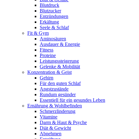
Blutdruck
Blutzucker
Entzündungen
Erkältung
Seele & Schlaf
Fit & Gym
Aminosäuren
Ausdauer & Energie
Fitness
Proteine
Leistungssteigerung
Gelenke & Mobilität
Konzentration & Geist
Gehirn
Für den guten Schlaf
Angstzustände
Rundum gesünder
Essentiell für ein gesundes Leben
Ernährung & Wohlbefinden
Schmerzlinderung
Vitamine
Darm & Haut & Psyche
Diät & Gewicht
Abnehmen