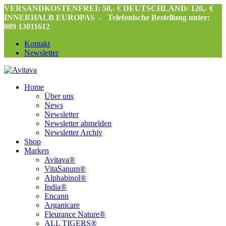
VERSANDKOSTENFREI: 50,- € DEUTSCHLAND/ 120,- €
INNERHALB EUROPAS -
Telefonische Bestellung unter:
089 13011612
Kontakt
Newsletter
Home
Über uns
News
Newsletter
Newsletter abmelden
Newsletter Archiv
Shop
Marken
Avitava®
VitaSanum®
Alphabinol®
India®
Encann
Arganicare
Fleurance Nature®
ALL TIGERS®