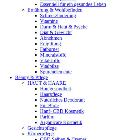
Essentiell für ein gesundes Leben
Ernährung & Wohlbefinden
Schmerzlinderung
Vitamine
Darm & Haut & Psyche
Diät & Gewicht
Abnehmen
Entgiftung
Fatburner
Mineralstoffe
Vitalstoffe
Vitalpilze
Spurenelemente
Beauty & Pflege
HAUT & HAARE
Hautgesundheit
Haarpflege
Natürliches Deodorant
Für Bärte
Hanf- CBD Kosmetik
Parfüm
Arganicare Kosmetik
Gesichtspflege
Körperpflege
CBD Salben & Cremes