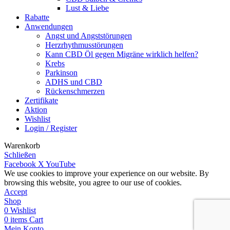
Lust & Liebe
Rabatte
Anwendungen
Angst und Angststörungen
Herzrhythmusstörungen
Kann CBD Öl gegen Migräne wirklich helfen?
Krebs
Parkinson
ADHS und CBD
Rückenschmerzen
Zertifikate
Aktion
Wishlist
Login / Register
Warenkorb
Schließen
Facebook
X
YouTube
We use cookies to improve your experience on our website. By
browsing this website, you agree to our use of cookies.
Accept
Shop
0
Wishlist
0
items
Cart
Mein Konto