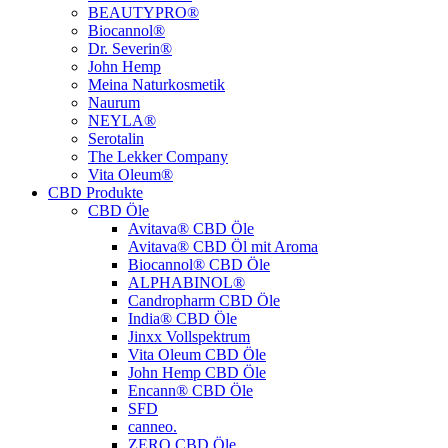
BEAUTYPRO®
Biocannol®
Dr. Severin®
John Hemp
Meina Naturkosmetik
Naurum
NEYLA®
Serotalin
The Lekker Company
Vita Oleum®
CBD Produkte
CBD Öle
Avitava® CBD Öle
Avitava® CBD Öl mit Aroma
Biocannol® CBD Öle
ALPHABINOL®
Candropharm CBD Öle
India® CBD Öle
Jinxx Vollspektrum
Vita Oleum CBD Öle
John Hemp CBD Öle
Encann® CBD Öle
SFD
canneo.
ZERO CBD Öle