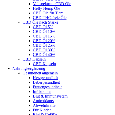
Vollspektrum CBD Öle
Helfy Hemp Öle
CBD Öle für Tiere
CBD THC-freie Öle
CBD Öle nach Stärke
CBD Öl 5%
CBD Öl 10%
CBD Öl 15%
CBD Öl 20%
CBD Öl 25%
CBD Öl 30%
CBD Öl 40%
CBD Kapseln
CBD Kapseln
Nahrungsergänzung
Gesundheit allgemein
Herzgesundheit
Lebergesundheit
Frauengesundheit
Infektionen
Blut & Immunsystem
Antioxidants
Abwehrkräfte
Für Kinder
Blut & Gefäße