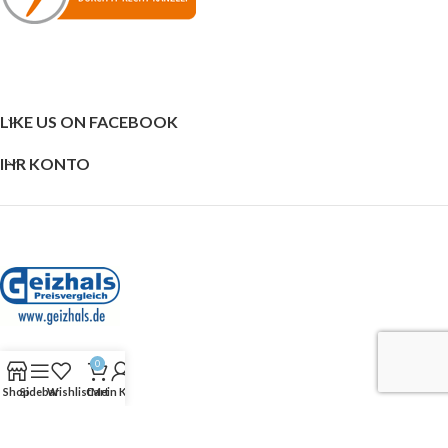
LIKE US ON FACEBOOK
IHR KONTO
0
SHOP
Shop
Sidebar
Wishlist
Cart
Mein Konto