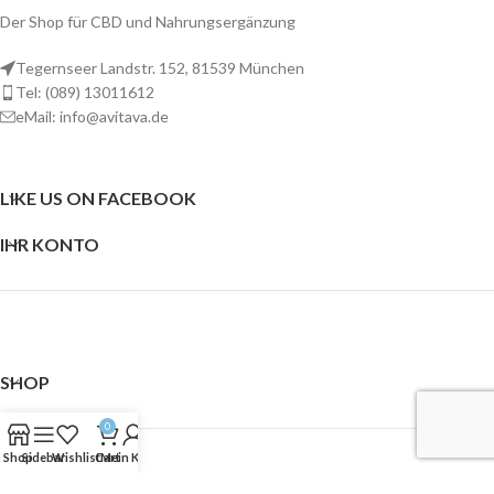
Der Shop für CBD und Nahrungsergänzung
Tegernseer Landstr. 152, 81539 München
Tel: (089) 13011612
eMail: info@avitava.de
LIKE US ON FACEBOOK
IHR KONTO
SHOP
0
Shop
Sidebar
Wishlist
Cart
Mein Konto