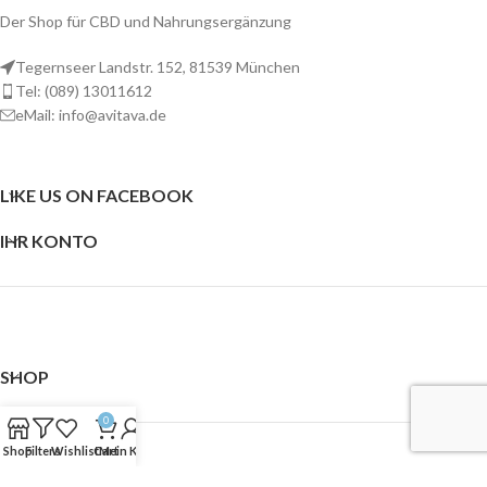
Der Shop für CBD und Nahrungsergänzung
Tegernseer Landstr. 152, 81539 München
Tel: (089) 13011612
eMail: info@avitava.de
LIKE US ON FACEBOOK
IHR KONTO
SHOP
0
Shop
Filters
Wishlist
Cart
Mein Konto