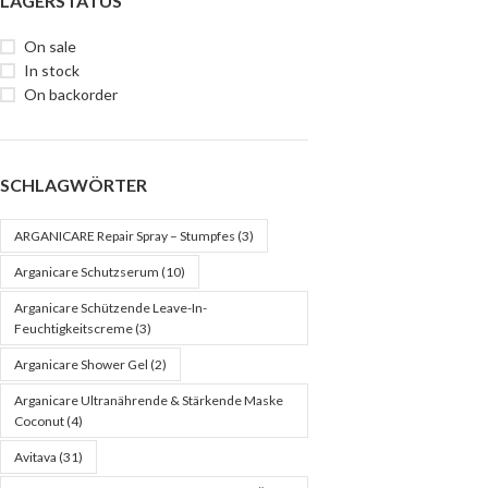
LAGERSTATUS
On sale
In stock
On backorder
SCHLAGWÖRTER
ARGANICARE Repair Spray – Stumpfes
(3)
Arganicare Schutzserum
(10)
Arganicare Schützende Leave-In-
Feuchtigkeitscreme
(3)
Arganicare Shower Gel
(2)
Arganicare Ultranährende & Stärkende Maske
Coconut
(4)
Avitava
(31)