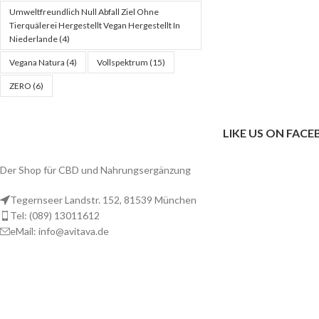
Umweltfreundlich Null Abfall Ziel Ohne
Tierquälerei Hergestellt Vegan Hergestellt In
Niederlande
(4)
Vegana Natura
(4)
Vollspektrum
(15)
ZERO
(6)
LIKE US ON FAC
Der Shop für CBD und Nahrungsergänzung
Tegernseer Landstr. 152, 81539 München
Tel: (089) 13011612
eMail: info@avitava.de