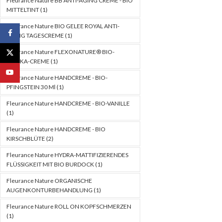
Fleurance Nature BB ANTI-AGING CREME - BIO
MITTELTINT
(1)
Fleurance Nature BIO GELEE ROYAL ANTI-
Facebook
AGING TAGESCREME
(1)
Fleurance Nature FLEXONATURE® BIO-
X
ARNIKA-CREME
(1)
YouTube
Fleurance Nature HANDCREME - BIO-
PFINGSTEIN 30 Ml
(1)
Fleurance Nature HANDCREME - BIO-VANILLE
(1)
Fleurance Nature HANDCREME - BIO
KIRSCHBLÜTE
(2)
Fleurance Nature HYDRA-MATTIFIZIERENDES
FLÜSSIGKEIT MIT BIO BURDOCK
(1)
Fleurance Nature ORGANISCHE
AUGENKONTURBEHANDLUNG
(1)
Fleurance Nature ROLL ON KOPFSCHMERZEN
(1)