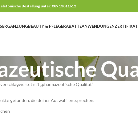
elefonische Bestellung unter: 089 13011612
SERGÄNZUNG
BEAUTY & PFLEGE
RABATTE
ANWENDUNGEN
ZERTIFIKAT
zeutische Qua
verschlagwortet mit „pharmazeutische Qualität“
ukte gefunden, die deiner Auswahl entsprechen.