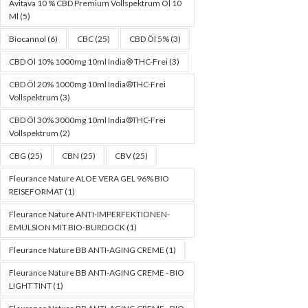
Avitava 10 % CBD Premium Vollspektrum Öl 10
Ml
(5)
Biocannol
(6)
CBC
(25)
CBD Öl 5%
(3)
CBD Öl 10% 1000mg 10ml India® THC-Frei
(3)
CBD Öl 20% 1000mg 10ml India®THC-Frei
Vollspektrum
(3)
CBD Öl 30% 3000mg 10ml India®THC-Frei
Vollspektrum
(2)
CBG
(25)
CBN
(25)
CBV
(25)
Fleurance Nature ALOE VERA GEL 96% BIO
REISEFORMAT
(1)
Fleurance Nature ANTI-IMPERFEKTIONEN-
EMULSION MIT BIO-BURDOCK
(1)
Fleurance Nature BB ANTI-AGING CREME
(1)
Fleurance Nature BB ANTI-AGING CREME - BIO
LIGHT TINT
(1)