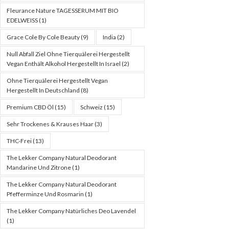
Fleurance Nature TAGESSERUM MIT BIO
EDELWEISS
(1)
Grace Cole By Cole Beauty
(9)
India
(2)
Null Abfall Ziel Ohne Tierquälerei Hergestellt
Vegan Enthält Alkohol Hergestellt In Israel
(2)
Ohne Tierquälerei Hergestellt Vegan
Hergestellt In Deutschland
(8)
Premium CBD Öl
(15)
Schweiz
(15)
Sehr Trockenes & Krauses Haar
(3)
THC-Frei
(13)
The Lekker Company Natural Deodorant
Mandarine Und Zitrone
(1)
The Lekker Company Natural Deodorant
Pfefferminze Und Rosmarin
(1)
The Lekker Company Natürliches Deo Lavendel
(1)