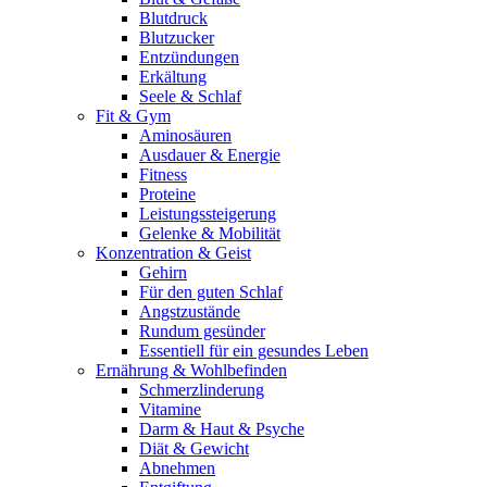
Blutdruck
Blutzucker
Entzündungen
Erkältung
Seele & Schlaf
Fit & Gym
Aminosäuren
Ausdauer & Energie
Fitness
Proteine
Leistungssteigerung
Gelenke & Mobilität
Konzentration & Geist
Gehirn
Für den guten Schlaf
Angstzustände
Rundum gesünder
Essentiell für ein gesundes Leben
Ernährung & Wohlbefinden
Schmerzlinderung
Vitamine
Darm & Haut & Psyche
Diät & Gewicht
Abnehmen