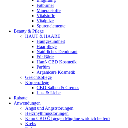
Entgiftung
Fatburner
Mineralstoffe
Vitalstoffe
Vitalpilze
Spurenelemente
Beauty & Pflege
HAUT & HAARE
Hautgesundheit
Haarpflege
Natürliches Deodorant
Für Bärte
Hanf- CBD Kosmetik
Parfüm
Arganicare Kosmetik
Gesichtspflege
Körperpflege
CBD Salben & Cremes
Lust & Liebe
Rabatte
Anwendungen
Angst und Angststörungen
Herzrhythmusstörungen
Kann CBD Öl gegen Migräne wirklich helfen?
Krebs