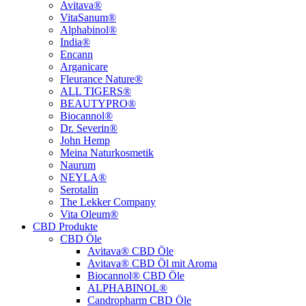
Avitava®
VitaSanum®
Alphabinol®
India®
Encann
Arganicare
Fleurance Nature®
ALL TIGERS®
BEAUTYPRO®
Biocannol®
Dr. Severin®
John Hemp
Meina Naturkosmetik
Naurum
NEYLA®
Serotalin
The Lekker Company
Vita Oleum®
CBD Produkte
CBD Öle
Avitava® CBD Öle
Avitava® CBD Öl mit Aroma
Biocannol® CBD Öle
ALPHABINOL®
Candropharm CBD Öle