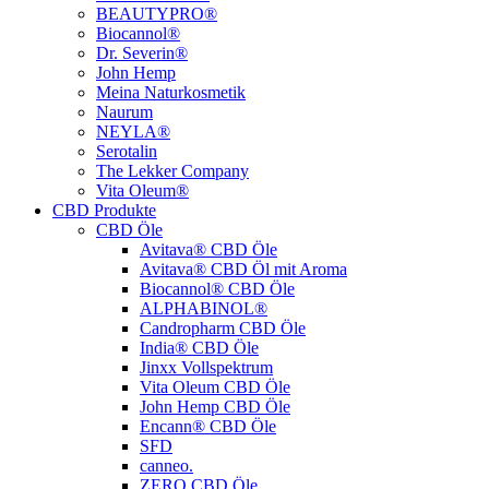
BEAUTYPRO®
Biocannol®
Dr. Severin®
John Hemp
Meina Naturkosmetik
Naurum
NEYLA®
Serotalin
The Lekker Company
Vita Oleum®
CBD Produkte
CBD Öle
Avitava® CBD Öle
Avitava® CBD Öl mit Aroma
Biocannol® CBD Öle
ALPHABINOL®
Candropharm CBD Öle
India® CBD Öle
Jinxx Vollspektrum
Vita Oleum CBD Öle
John Hemp CBD Öle
Encann® CBD Öle
SFD
canneo.
ZERO CBD Öle