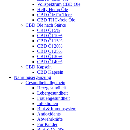
Vollspektrum CBD Öle
Helfy Hemp Öle
CBD Öle für Tiere
CBD THC-freie Öle
CBD Öle nach Stärke
CBD Öl 5%
CBD Öl 10%
CBD Öl 15%
CBD Öl 20%
CBD Öl 25%
CBD Öl 30%
CBD Öl 40%
CBD Kapseln
CBD Kapseln
Nahrungsergänzung
Gesundheit allgemein
Herzgesundheit
Lebergesundheit
Frauengesundheit
Infektionen
Blut & Immunsystem
Antioxidants
Abwehrkräfte
Für Kinder
Blut & Gefäße