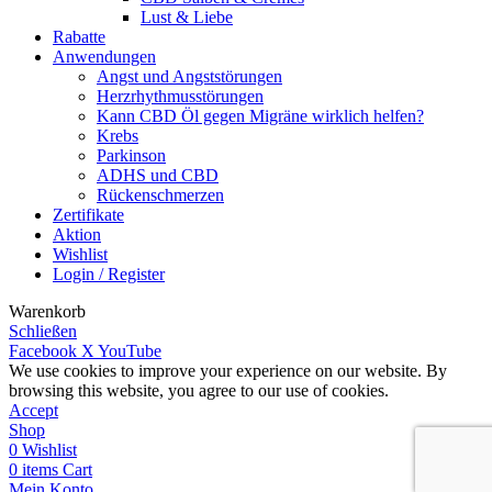
Lust & Liebe
Rabatte
Anwendungen
Angst und Angststörungen
Herzrhythmusstörungen
Kann CBD Öl gegen Migräne wirklich helfen?
Krebs
Parkinson
ADHS und CBD
Rückenschmerzen
Zertifikate
Aktion
Wishlist
Login / Register
Warenkorb
Schließen
Facebook
X
YouTube
We use cookies to improve your experience on our website. By
browsing this website, you agree to our use of cookies.
Accept
Shop
0
Wishlist
0
items
Cart
Mein Konto