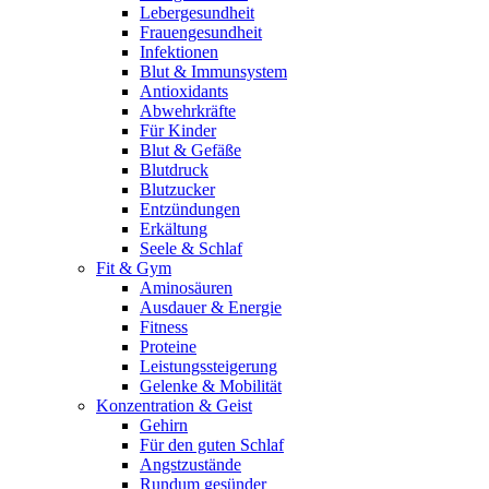
Lebergesundheit
Frauengesundheit
Infektionen
Blut & Immunsystem
Antioxidants
Abwehrkräfte
Für Kinder
Blut & Gefäße
Blutdruck
Blutzucker
Entzündungen
Erkältung
Seele & Schlaf
Fit & Gym
Aminosäuren
Ausdauer & Energie
Fitness
Proteine
Leistungssteigerung
Gelenke & Mobilität
Konzentration & Geist
Gehirn
Für den guten Schlaf
Angstzustände
Rundum gesünder