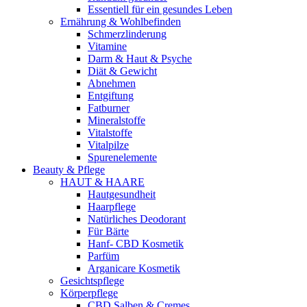
Essentiell für ein gesundes Leben
Ernährung & Wohlbefinden
Schmerzlinderung
Vitamine
Darm & Haut & Psyche
Diät & Gewicht
Abnehmen
Entgiftung
Fatburner
Mineralstoffe
Vitalstoffe
Vitalpilze
Spurenelemente
Beauty & Pflege
HAUT & HAARE
Hautgesundheit
Haarpflege
Natürliches Deodorant
Für Bärte
Hanf- CBD Kosmetik
Parfüm
Arganicare Kosmetik
Gesichtspflege
Körperpflege
CBD Salben & Cremes