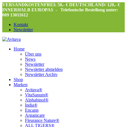
VERSANDKOSTENFREI: 50,- € DEUTSCHLAND/ 120,- €
INNERHALB EUROPAS -
Telefonische Bestellung unter:
089 13011612
Kontakt
Newsletter
Home
Über uns
News
Newsletter
Newsletter abmelden
Newsletter Archiv
Shop
Marken
Avitava®
VitaSanum®
Alphabinol®
India®
Encann
Arganicare
Fleurance Nature®
ALL TIGERS®