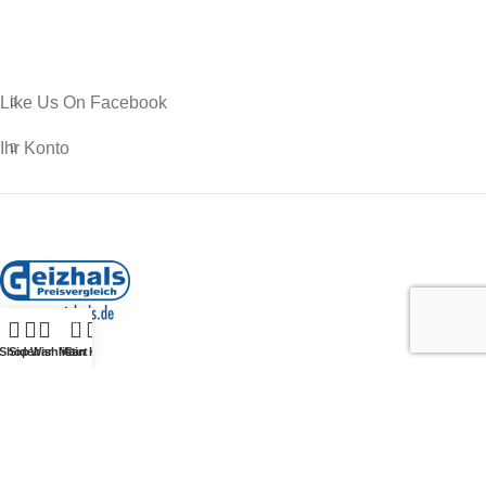
Like Us On Facebook
Ihr Konto
0
Shop
Sidebar
Wishlist
Mein Konto
Cart
Shop