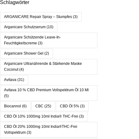
Schlagwörter
ARGANICARE Repair Spray – Stumpfes
(3)
Arganicare Schutzserum
(10)
Arganicare Schützende Leave-In-
Feuchtigkeitscreme
(3)
Arganicare Shower Gel
(2)
Arganicare Ultranährende & Stärkende Maske
Coconut
(4)
Avitava
(31)
Avitava 10 % CBD Premium Vollspektrum Öl 10 Ml
(5)
Biocannol
(6)
CBC
(25)
CBD Öl 5%
(3)
CBD Öl 10% 1000mg 10ml India® THC-Frei
(3)
CBD Öl 20% 1000mg 10ml India®THC-Frei
Vollspektrum
(3)