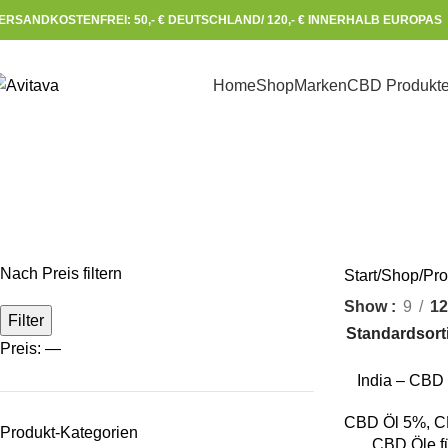
ERSANDKOSTENFREI: 50,- € DEUTSCHLAND/ 120,- € INNERHALB EUROPAS 
Home
Shop
Marken
CBD Produkt
Nach Preis filtern
Start
Shop
Pro
Show
9
12
Filter
Preis:
—
IN DEN WAREN
India – CBD 
CBD Öl 5%
,
C
Produkt-Kategorien
CBD Öle fü