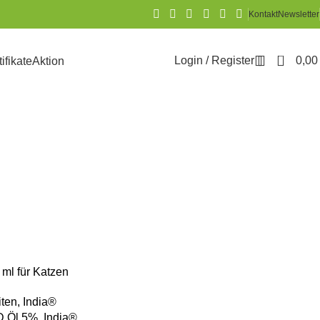
Kontakt
Newsletter
0
Login / Register
0,0
tifikate
Aktion
 ml für Katzen
ten
,
India®
 Öl 5%
,
India®