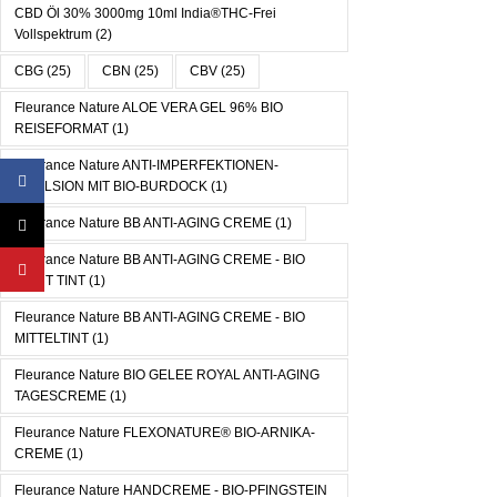
CBD Öl 30% 3000mg 10ml India®THC-Frei
Vollspektrum
(2)
CBG
(25)
CBN
(25)
CBV
(25)
Fleurance Nature ALOE VERA GEL 96% BIO
REISEFORMAT
(1)
Fleurance Nature ANTI-IMPERFEKTIONEN-
Facebook
EMULSION MIT BIO-BURDOCK
(1)
Fleurance Nature BB ANTI-AGING CREME
(1)
X
Fleurance Nature BB ANTI-AGING CREME - BIO
YouTube
LIGHT TINT
(1)
Fleurance Nature BB ANTI-AGING CREME - BIO
MITTELTINT
(1)
Fleurance Nature BIO GELEE ROYAL ANTI-AGING
TAGESCREME
(1)
Fleurance Nature FLEXONATURE® BIO-ARNIKA-
CREME
(1)
Fleurance Nature HANDCREME - BIO-PFINGSTEIN