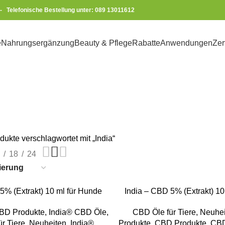
-
Telefonische Bestellung unter: 089 13011612
e
Nahrungsergänzung
Beauty & Pflege
Rabatte
Anwendungen
Zer
India
dukte verschlagwortet mit „India“
18
24
KORB
IN DEN WARENKORB
5% (Extrakt) 10 ml für Hunde
India – CBD 5% (Extrakt) 10
BD Produkte
,
India® CBD Öle
,
CBD Öle für Tiere
,
Neuhei
r Tiere
,
Neuheiten
,
India®
Produkte
,
CBD Produkte
,
CBD