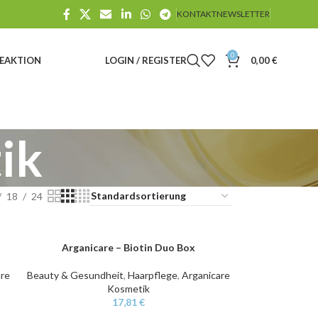
KONTAKT
NEWSLETTER
0
E
AKTION
LOGIN / REGISTER
0,00
€
ik
18
24
Arganicare – Biotin Duo Box
IN DEN WARENKORB
are
Beauty & Gesundheit
,
Haarpflege
,
Arganicare
Kosmetik
17,81
€