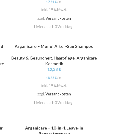
17,81
€
/
ml
inkl. 19 % MwSt.
zzgl.
Versandkosten
Lieferzeit:
1-3 Werktage
nd
Arganicare – Monoi After-Sun Shampoo
IN DEN WARENKORB
Beauty & Gesundheit
,
Haarpflege
,
Arganicare
are
Kosmetik
12,38
€
18,38
€
/
ml
inkl. 19 % MwSt.
zzgl.
Versandkosten
Lieferzeit:
1-3 Werktage
ür
Arganicare – 10-in-1 Leave-in
IN DEN WARENKORB
s
Reparaturspray