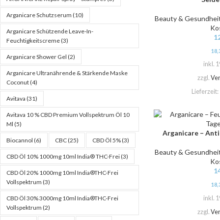
Arganicare Schutzserum
(10)
Beauty & Gesundhei
Ko
Arganicare Schützende Leave-In-
1
Feuchtigkeitscreme
(3)
18,
Arganicare Shower Gel
(2)
inkl. 
Arganicare Ultranährende & Stärkende Maske
zzgl.
Ve
Coconut
(4)
Lieferzeit:
Avitava
(31)
Avitava 10 % CBD Premium Vollspektrum Öl 10
Ml
(5)
Arganicare – Ant
IN DEN WARENKORB
Biocannol
(6)
CBC
(25)
CBD Öl 5%
(3)
Beauty & Gesundhei
CBD Öl 10% 1000mg 10ml India® THC-Frei
(3)
Ko
1
CBD Öl 20% 1000mg 10ml India®THC-Frei
Vollspektrum
(3)
18,
inkl. 
CBD Öl 30% 3000mg 10ml India®THC-Frei
Vollspektrum
(2)
zzgl.
Ve