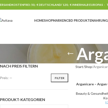
ERSANDKOSTENFREI: 50,- € DEUTSCHLAND/ 120,- € INNERHALB EUROPAS -
T
HOME
SHOP
MARKEN
CBD PRODUKTE
NAHRUNG
Arg
NACH PREIS FILTERN
Start
Shop
Arganica
Preis:
—
FILTER
Arganicare – Argan 
IN DEN WARENKORB
Beauty & Gesundhei
Ko
PRODUKT-KATEGORIEN
1