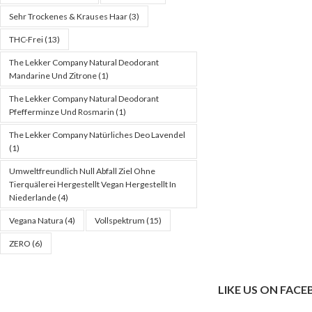
Sehr Trockenes & Krauses Haar
(3)
THC-Frei
(13)
The Lekker Company Natural Deodorant
Mandarine Und Zitrone
(1)
The Lekker Company Natural Deodorant
Pfefferminze Und Rosmarin
(1)
The Lekker Company Natürliches Deo Lavendel
(1)
Umweltfreundlich Null Abfall Ziel Ohne
Tierquälerei Hergestellt Vegan Hergestellt In
Niederlande
(4)
Vegana Natura
(4)
Vollspektrum
(15)
ZERO
(6)
LIKE US ON FAC