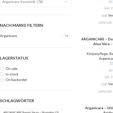
Arganicare Kosmetik (78)
18,
inkl. 
zzgl.
Ve
Lieferzeit:
NACH MARKE FILTERN
Arganicare
78
ARGANICARE – Dusc
IN DEN WARENKORB
Aloe Vera –
Körperpflege
,
B
LAGERSTATUS
Arganica
1
On sale
22,
In stock
inkl. 
On backorder
zzgl.
Ve
Lieferzeit:
SCHLAGWÖRTER
Arganicare – Ult
IN DEN WARENKORB
Seide
ARGANICARE Repair Spray – Stumpfes
(3)