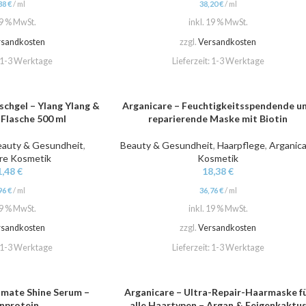
38
€
/
ml
38,20
€
/
ml
19 % MwSt.
inkl. 19 % MwSt.
rsandkosten
zzgl.
Versandkosten
1-3 Werktage
Lieferzeit:
1-3 Werktage
hgel – Ylang Ylang &
Arganicare – Feuchtigkeitsspendende u
IN DEN WARENKORB
 Flasche 500 ml
reparierende Maske mit Biotin
eauty & Gesundheit
,
Beauty & Gesundheit
,
Haarpflege
,
Arganic
re Kosmetik
Kosmetik
1,48
€
18,38
€
96
€
/
ml
36,76
€
/
ml
19 % MwSt.
inkl. 19 % MwSt.
rsandkosten
zzgl.
Versandkosten
1-3 Werktage
Lieferzeit:
1-3 Werktage
imate Shine Serum –
Arganicare – Ultra-Repair-Haarmaske f
IN DEN WARENKORB
nprotein
alle Haartypen – Argan & Feigenkaktu