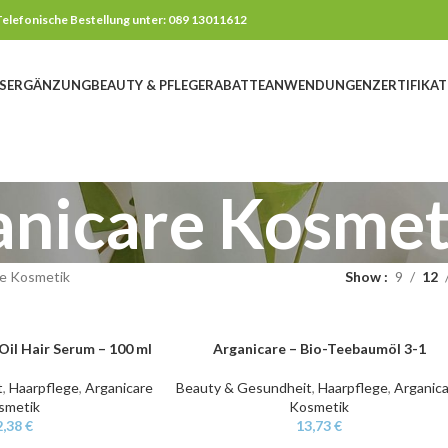
elefonische Bestellung unter: 089 13011612
SERGÄNZUNG
BEAUTY & PFLEGE
RABATTE
ANWENDUNGEN
ZERTIFIKAT
anicare Kosmet
re Kosmetik
Show
9
12
Oil Hair Serum – 100 ml
Arganicare – Bio-Teebaumöl 3-1
IN DEN WARENKORB
t
,
Haarpflege
,
Arganicare
Beauty & Gesundheit
,
Haarpflege
,
Arganic
smetik
Kosmetik
2,38
€
13,73
€