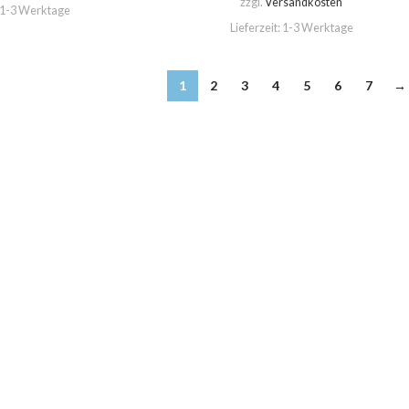
zzgl.
Versandkosten
1-3 Werktage
Lieferzeit:
1-3 Werktage
1
2
3
4
5
6
7
→