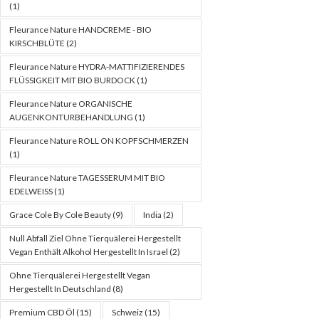
(1)
Fleurance Nature HANDCREME - BIO
KIRSCHBLÜTE
(2)
Fleurance Nature HYDRA-MATTIFIZIERENDES
FLÜSSIGKEIT MIT BIO BURDOCK
(1)
Fleurance Nature ORGANISCHE
AUGENKONTURBEHANDLUNG
(1)
Fleurance Nature ROLL ON KOPFSCHMERZEN
(1)
Fleurance Nature TAGESSERUM MIT BIO
EDELWEISS
(1)
Grace Cole By Cole Beauty
(9)
India
(2)
Null Abfall Ziel Ohne Tierquälerei Hergestellt
Vegan Enthält Alkohol Hergestellt In Israel
(2)
Ohne Tierquälerei Hergestellt Vegan
Hergestellt In Deutschland
(8)
Premium CBD Öl
(15)
Schweiz
(15)