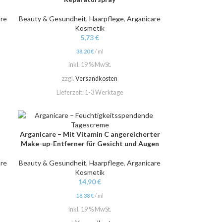
are
Beauty & Gesundheit
,
Haarpflege
,
Arganicare
Kosmetik
5,73
€
38,20
€
/
ml
inkl. 19 % MwSt.
zzgl.
Versandkosten
Lieferzeit:
1-3 Werktage
Arganicare – Mit Vitamin C angereicherter
IN DEN WARENKORB
Make-up-Entferner für Gesicht und Augen
are
Beauty & Gesundheit
,
Haarpflege
,
Arganicare
Kosmetik
14,90
€
18,38
€
/
ml
inkl. 19 % MwSt.