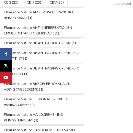
CBG
(25)
CBN
(25)
CBV
(25)
Lieferzeit:
Fleurance Nature ALOE VERA GEL 96% BIO
REISEFORMAT
(1)
Fleurance Nature ANTI-IMPERFEKTIONEN-
EMULSION MIT BIO-BURDOCK
(1)
Fleurance Nature BB ANTI-AGING CREME
(1)
Fleurance Nature BB ANTI-AGING CREME - BIO
Facebook
LIGHT TINT
(1)
X
Fleurance Nature BB ANTI-AGING CREME - BIO
MITTELTINT
(1)
YouTube
Fleurance Nature BIO GELEE ROYAL ANTI-
AGING TAGESCREME
(1)
Fleurance Nature FLEXONATURE® BIO-
ARNIKA-CREME
(1)
Fleurance Nature HANDCREME - BIO-
PFINGSTEIN 30 Ml
(1)
Fleurance Nature HANDCREME - BIO-VANILLE