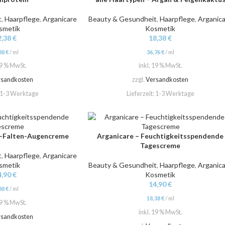
t
,
Haarpflege
,
Arganicare
Beauty & Gesundheit
,
Haarpflege
,
Arganic
smetik
Kosmetik
2,38
€
18,38
€
38
€
/
ml
36,76
€
/
ml
19 % MwSt.
inkl. 19 % MwSt.
rsandkosten
zzgl.
Versandkosten
1-3 Werktage
Lieferzeit:
1-3 Werktage
i-Falten-Augencreme
Arganicare – Feuchtigkeitsspendende
IN DEN WARENKORB
Tagescreme
t
,
Haarpflege
,
Arganicare
smetik
Beauty & Gesundheit
,
Haarpflege
,
Arganic
4,90
€
Kosmetik
14,90
€
38
€
/
ml
18,38
€
/
ml
19 % MwSt.
inkl. 19 % MwSt.
rsandkosten