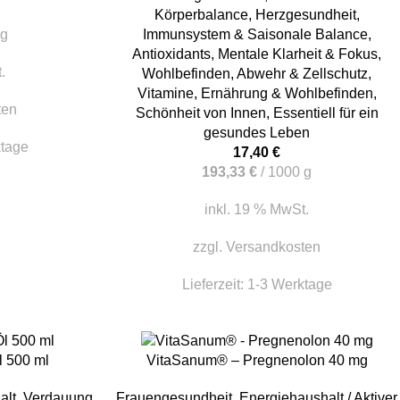
Körperbalance
,
Herzgesundheit
,
g
Immunsystem & Saisonale Balance
,
Antioxidants
,
Mentale Klarheit & Fokus
,
.
Wohlbefinden
,
Abwehr & Zellschutz
,
Vitamine
,
Ernährung & Wohlbefinden
,
ten
Schönheit von Innen
,
Essentiell für ein
gesundes Leben
ktage
17,40
€
193,33
€
/
1000
g
inkl. 19 % MwSt.
zzgl.
Versandkosten
Lieferzeit:
1-3 Werktage
IN DEN WARENKORB
 500 ml
VitaSanum® – Pregnenolon 40 mg
alt
,
Verdauung
Frauengesundheit
,
Energiehaushalt / Aktiver