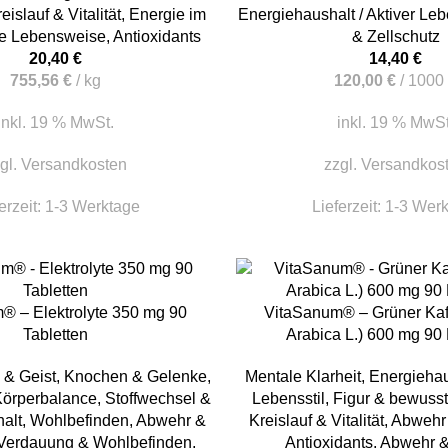
eislauf & Vitalität
,
Energie im
Energiehaushalt / Aktiver Leb
ive Lebensweise
,
Antioxidants
& Zellschutz
20,40
€
14,40
€
755,56
€
/
kg
120,00
€
/
1000
inkl. 19 % MwSt.
inkl. 19 % MwSt
gl.
Versandkosten
zzgl.
Versandkos
erzeit:
1-3 Werktage
Lieferzeit:
1-3 Wer
KORB
IN DEN WARENKORB
® – Elektrolyte 350 mg 90
VitaSanum® – Grüner Kaf
Tabletten
Arabica L.) 600 mg 90
 & Geist
,
Knochen & Gelenke
,
Mentale Klarheit
,
Energiehaus
Körperbalance
,
Stoffwechsel &
Lebensstil
,
Figur & bewuss
alt
,
Wohlbefinden
,
Abwehr &
Kreislauf & Vitalität
,
Abwehr 
Verdauung & Wohlbefinden
,
Antioxidants
,
Abwehr & 