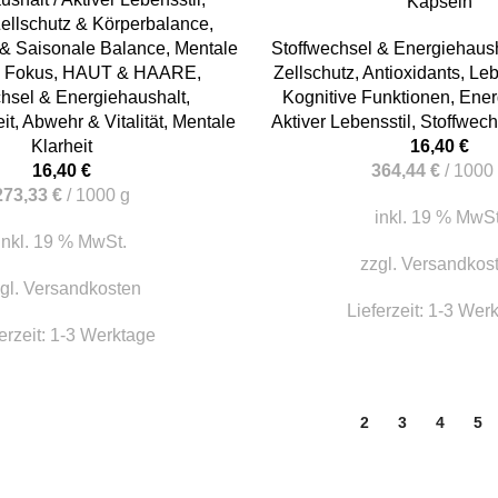
Kapseln
ellschutz & Körperbalance
,
& Saisonale Balance
,
Mentale
Stoffwechsel & Energiehaus
& Fokus
,
HAUT & HAARE
,
Zellschutz
,
Antioxidants
,
Leb
chsel & Energiehaushalt
,
Kognitive Funktionen
,
Ener
it
,
Abwehr & Vitalität
,
Mentale
Aktiver Lebensstil
,
Stoffwech
Klarheit
16,40
€
16,40
€
364,44
€
/
1000
273,33
€
/
1000
g
inkl. 19 % MwSt
inkl. 19 % MwSt.
zzgl.
Versandkos
gl.
Versandkosten
Lieferzeit:
1-3 Wer
erzeit:
1-3 Werktage
1
2
3
4
5