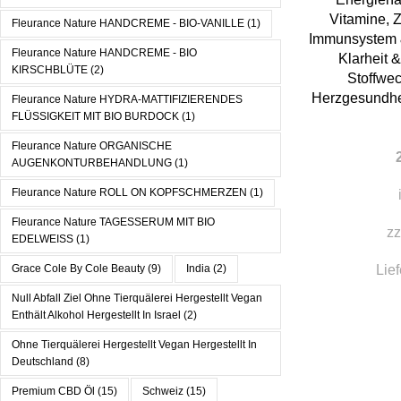
Vitamine
,
Z
Fleurance Nature HANDCREME - BIO-VANILLE
(1)
Immunsystem 
Fleurance Nature HANDCREME - BIO
Klarheit 
KIRSCHBLÜTE
(2)
Stoffwe
Herzgesundhe
Fleurance Nature HYDRA-MATTIFIZIERENDES
FLÜSSIGKEIT MIT BIO BURDOCK
(1)
Fleurance Nature ORGANISCHE
AUGENKONTURBEHANDLUNG
(1)
Fleurance Nature ROLL ON KOPFSCHMERZEN
(1)
Fleurance Nature TAGESSERUM MIT BIO
zz
EDELWEISS
(1)
Lief
Grace Cole By Cole Beauty
(9)
India
(2)
Null Abfall Ziel Ohne Tierquälerei Hergestellt Vegan
Enthält Alkohol Hergestellt In Israel
(2)
Ohne Tierquälerei Hergestellt Vegan Hergestellt In
Deutschland
(8)
Premium CBD Öl
(15)
Schweiz
(15)