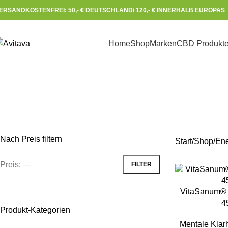
ERSANDKOSTENFREI: 50,- € DEUTSCHLAND/ 120,- € INNERHALB EUROPAS 
Home
Shop
Marken
CBD Produkt
Energieha
Nach Preis filtern
Start
Shop
Ene
Preis:
—
FILTER
IN DEN WAREN
VitaSanum® 
4
Produkt-Kategorien
Mentale Klarh