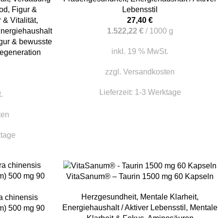
od
,
Figur &
Lebensstil
& Vitalität
,
27,40
€
nergiehaushalt
1.522,22
€
/
1000
g
gur & bewusste
inkl. 19 % MwSt.
Regeneration
zzgl.
Versandkosten
Lieferzeit:
1-3 Werktage
.
ten
ktage
IN DEN WARENKORB
VitaSanum® – Taurin 1500 mg 60 Kapseln
Herzgesundheit
,
Mentale Klarheit
,
 chinensis
Energiehaushalt / Aktiver Lebensstil
,
Mentale
m) 500 mg 90