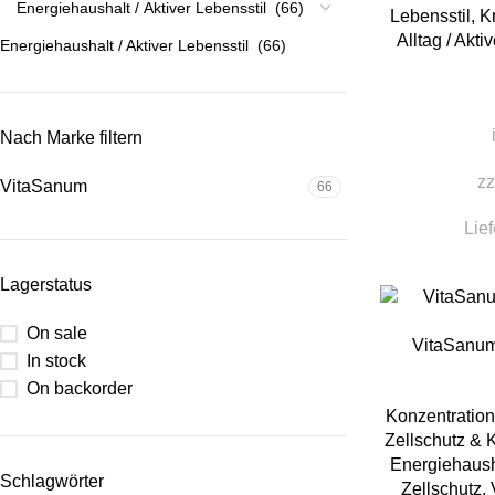
Lebensstil
,
Kr
Alltag / Akt
Energiehaushalt / Aktiver Lebensstil (66)
Nach Marke filtern
zz
VitaSanum
66
Lief
Lagerstatus
On sale
IN DEN WAREN
VitaSanum
In stock
On backorder
Konzentration
Zellschutz & 
Energiehaush
Schlagwörter
Zellschutz
,