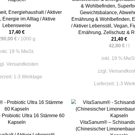
& Wohlbefinden
,
Superfo
eit
,
Energiehaushalt / Aktiver
Gewichtsbalance
,
Abwehr 
l
,
Energie im Alltag / Aktive
Ernährung & Wohlbefinden
,
E
Lebensweise
/ Aktiver Lebensstil
,
Vegan
,
Fi
17,40
€
Ernährung
,
Zellschutz & 
290,00
€
/
1000
g
21,40
€
42,80
€
/
l
inkl. 19 % MwSt.
inkl. 19 % MwSt
gl.
Versandkosten
zzgl.
Versandkos
erzeit:
1-3 Werktage
Lieferzeit:
1-3 Wer
KORB
Probiotic Ultra 16 Stämme 60
IN DEN WARENKORB
Kapseln
VitaSanum® – Schisandra
(Chinesischer Limonenbau
shalt / Aktiver Lebensstil
,