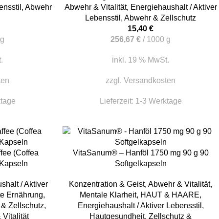
ensstil
,
Abwehr
Abwehr & Vitalität
,
Energiehaushalt / Aktiver
Lebensstil
,
Abwehr & Zellschutz
15,40
€
g
256,67
€
/
1000
g
.
inkl. 19 % MwSt.
ten
zzgl.
Versandkosten
ktage
Lieferzeit:
1-3 Werktage
IN DEN WARENKORB
fee (Coffea
VitaSanum® – Hanföl 1750 mg 90 g 90
 Kapseln
Softgelkapseln
halt / Aktiver
Konzentration & Geist
,
Abwehr & Vitalität
,
te Ernährung
,
Mentale Klarheit
,
HAUT & HAARE
,
& Zellschutz
,
Energiehaushalt / Aktiver Lebensstil
,
Vitalität
Hautgesundheit
,
Zellschutz &