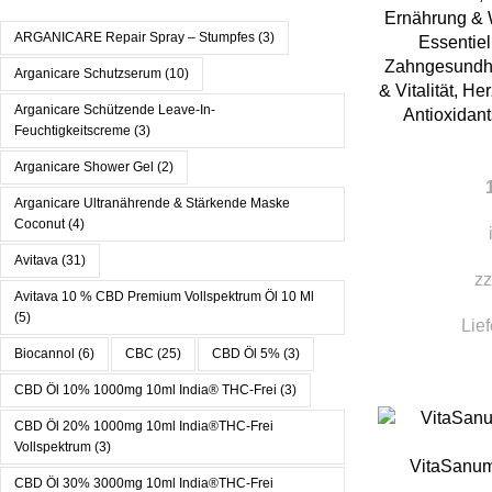
Ernährung & 
ARGANICARE Repair Spray – Stumpfes
(3)
Essentiel
Zahngesundh
Arganicare Schutzserum
(10)
& Vitalität
,
Her
Arganicare Schützende Leave-In-
Antioxidant
Feuchtigkeitscreme
(3)
Arganicare Shower Gel
(2)
Arganicare Ultranährende & Stärkende Maske
Coconut
(4)
Avitava
(31)
zz
Avitava 10 % CBD Premium Vollspektrum Öl 10 Ml
(5)
Lief
Biocannol
(6)
CBC
(25)
CBD Öl 5%
(3)
CBD Öl 10% 1000mg 10ml India® THC-Frei
(3)
CBD Öl 20% 1000mg 10ml India®THC-Frei
Vollspektrum
(3)
IN DEN WAREN
VitaSanum
CBD Öl 30% 3000mg 10ml India®THC-Frei