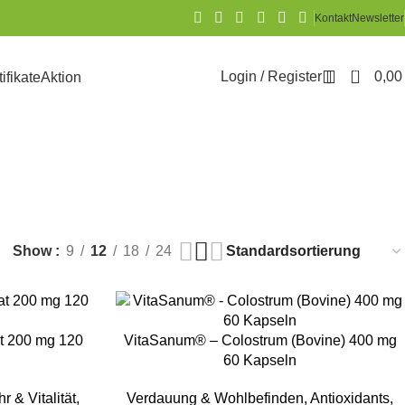
Kontakt
Newsletter
0
Login / Register
0,0
tifikate
Aktion
r Lebensstil
Show
9
12
18
24
IN DEN WARENKORB
t 200 mg 120
VitaSanum® – Colostrum (Bovine) 400 mg
60 Kapseln
 & Vitalität
,
Verdauung & Wohlbefinden
,
Antioxidants
,