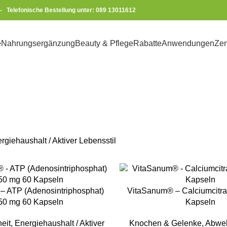
-
Telefonische Bestellung unter: 089 13011612
e
Nahrungsergänzung
Beauty & Pflege
Rabatte
Anwendungen
Zer
ushalt / Aktive
rgiehaushalt / Aktiver Lebensstil
KORB
IN DEN WARENKORB
– ATP (Adenosintriphosphat)
VitaSanum® – Calciumcitra
50 mg 60 Kapseln
Kapseln
eit
,
Energiehaushalt / Aktiver
Knochen & Gelenke
,
Abwehr