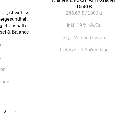
Klarheit & Fokus
,
Aminosäuren
15,40
€
halt
,
Abwehr &
256,67
€
/
1000
g
ergesundheit
,
inkl. 19 % MwSt.
giehaushalt /
sel & Balance
zzgl.
Versandkosten
g
Lieferzeit:
1-3 Werktage
.
ten
ktage
6
→