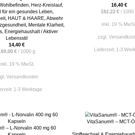
Wohlbefinden
,
Herz-Kreislauf
,
16,40
€
l für ein gesundes Leben
,
182,22
€
/
1000
eit
,
HAUT & HAARE
,
Abwehr
inkl. 19 % MwSt
zgesundheit
,
Mentale Klarheit
,
s
,
Energiehaushalt / Aktiver
zzgl.
Versandkos
Lebensstil
14,40
€
Lieferzeit:
1-3 Wer
160,00
€
/
1000
g
inkl. 19 % MwSt.
gl.
Versandkosten
erzeit:
1-3 Werktage
IN DEN WARENKORB
VitaSanum® – MCT-Öl
KORB
® – L-Norvalin 400 mg 60
Stoffwechsel & Energiehaush
Kapseln