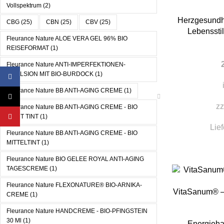
Vollspektrum
(2)
Herzgesundh
CBG
(25)
CBN
(25)
CBV
(25)
Lebenssti
Fleurance Nature ALOE VERA GEL 96% BIO
REISEFORMAT
(1)
Fleurance Nature ANTI-IMPERFEKTIONEN-
EMULSION MIT BIO-BURDOCK
(1)
Facebook
Fleurance Nature BB ANTI-AGING CREME
(1)
X
zz
Fleurance Nature BB ANTI-AGING CREME - BIO
YouTube
LIGHT TINT
(1)
Lief
Fleurance Nature BB ANTI-AGING CREME - BIO
MITTELTINT
(1)
Fleurance Nature BIO GELEE ROYAL ANTI-AGING
TAGESCREME
(1)
Fleurance Nature FLEXONATURE® BIO-ARNIKA-
IN DEN WAREN
VitaSanum® – 
CREME
(1)
Fleurance Nature HANDCREME - BIO-PFINGSTEIN
30 Ml
(1)
Energiehau