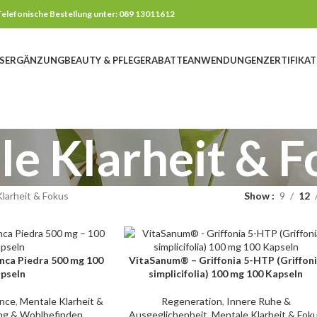
elefonische Bestellung unter: 089 13011612
SERGÄNZUNG
BEAUTY & PFLEGE
RABATTE
ANWENDUNGEN
ZERTIFIKAT
e Klarheit & F
larheit & Fokus
Show
9
12
ca Piedra 500 mg 100
VitaSanum® – Griffonia 5-HTP (Griffon
IN DEN WARENKORB
pseln
simplicifolia) 100 mg 100 Kapseln
ance
,
Mentale Klarheit &
Regeneration
,
Innere Ruhe &
ng & Wohlbefinden
,
Ausgeglichenheit
,
Mentale Klarheit & Fok