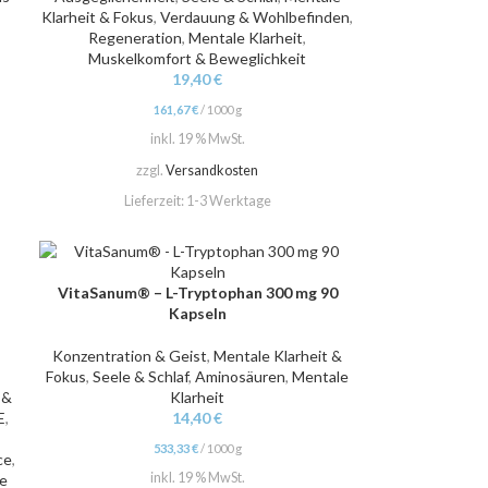
Klarheit & Fokus
,
Verdauung & Wohlbefinden
,
Regeneration
,
Mentale Klarheit
,
Muskelkomfort & Beweglichkeit
19,40
€
161,67
€
/
1000
g
inkl. 19 % MwSt.
zzgl.
Versandkosten
Lieferzeit:
1-3 Werktage
VitaSanum® – L-Tryptophan 300 mg 90
IN DEN WARENKORB
Kapseln
Konzentration & Geist
,
Mentale Klarheit &
Fokus
,
Seele & Schlaf
,
Aminosäuren
,
Mentale
 &
Klarheit
E
,
14,40
€
533,33
€
/
1000
g
ce
,
inkl. 19 % MwSt.
e