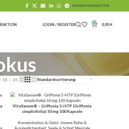
KONTAKT
NEWSLETTER
0
E
AKTION
LOGIN / REGISTER
0,00
€
okus
18
24
ia
VitaSanum® – Griffonia 5-HTP (Griffonia
IN DEN WARENKORB
simplicifolia) 50 mg 100 Kapseln
Konzentration & Geist
,
Innere Ruhe &
us
Ausgeglichenheit
,
Seele & Schlaf
,
Mentale