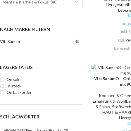
Mentale Klarheit & Fokus (48)
Herzgesundh
Leberg
1
348,0
NACH MARKE FILTERN
inkl. 
zzgl.
Ve
VitaSanum
48
Lieferzeit:
LAGERSTATUS
VitaSanum® – Grü
IN DEN WARENKORB
On sale
mg 90
In stock
On backorder
Knochen & Gele
Ernährung & Wohlbe
& Fokus
,
Stoffwech
HAUT & HAAR
SCHLAGWÖRTER
Herzg
2
ARGANICARE Repair Spray – Stumpfes
(3)