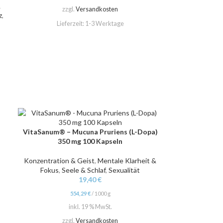
&
zzgl.
Versandkosten
z
,
Lieferzeit:
1-3 Werktage
VitaSanum® – Mucuna Pruriens (L-Dopa)
IN DEN WARENKORB
350 mg 100 Kapseln
Konzentration & Geist
,
Mentale Klarheit &
Fokus
,
Seele & Schlaf
,
Sexualität
19,40
€
554,29
€
/
1000
g
inkl. 19 % MwSt.
zzgl.
Versandkosten