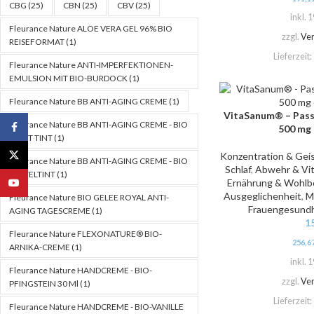
CBG
(25)
CBN
(25)
CBV
(25)
inkl. 
Fleurance Nature ALOE VERA GEL 96% BIO
zzgl.
Ve
REISEFORMAT
(1)
Lieferzeit:
Fleurance Nature ANTI-IMPERFEKTIONEN-
EMULSION MIT BIO-BURDOCK
(1)
Fleurance Nature BB ANTI-AGING CREME
(1)
VitaSanum® – Passi
IN DEN WARENKORB
Fleurance Nature BB ANTI-AGING CREME - BIO
Facebook
500 mg 
LIGHT TINT
(1)
X
Konzentration & Gei
Fleurance Nature BB ANTI-AGING CREME - BIO
Schlaf
,
Abwehr & Vit
MITTELTINT
(1)
YouTube
Ernährung & Wohlb
Ausgeglichenheit
,
M
Fleurance Nature BIO GELEE ROYAL ANTI-
Frauengesundh
AGING TAGESCREME
(1)
1
Fleurance Nature FLEXONATURE® BIO-
256,6
ARNIKA-CREME
(1)
inkl. 
Fleurance Nature HANDCREME - BIO-
zzgl.
Ve
PFINGSTEIN 30 Ml
(1)
Lieferzeit:
Fleurance Nature HANDCREME - BIO-VANILLE