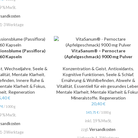
19 % MwSt.
rsandkosten
1-3 Werktage
onsblume (Passiflora)
VitaSanum® – Pernoctare
IN DEN WARENKORB
60 Kapseln
(Apfelgeschmack) 9000 mg Pulver
st
,
Wechseljahre
,
Seele &
Konzentration & Geist
,
Antioxidants
,
alität
,
Mentale Klarheit
,
Kognitive Funktionen
,
Seele & Schlaf
,
efinden
,
Innere Ruhe &
Ernährung & Wohlbefinden
,
Abwehr &
entale Klarheit & Fokus
,
Vitalität
,
Essentiell für ein gesundes Lebe
eit
,
Regeneration
Mentale Klarheit
,
Mentale Klarheit & Foku
5,40
€
Mineralstoffe
,
Regeneration
20,40
€
7
€
/
1000
g
145,71
€
/
1000
g
19 % MwSt.
inkl. 19 % MwSt.
rsandkosten
zzgl.
Versandkosten
1-3 Werktage