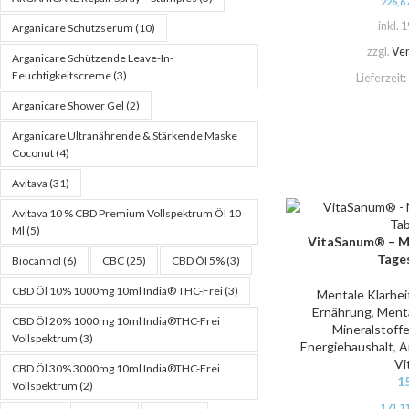
226,6
inkl. 
Arganicare Schutzserum
(10)
zzgl.
Ve
Arganicare Schützende Leave-In-
Feuchtigkeitscreme
(3)
Lieferzeit:
Arganicare Shower Gel
(2)
Arganicare Ultranährende & Stärkende Maske
Coconut
(4)
Avitava
(31)
Avitava 10 % CBD Premium Vollspektrum Öl 10
Ml
(5)
VitaSanum® – M
IN DEN WARENKORB
Tage
Biocannol
(6)
CBC
(25)
CBD Öl 5%
(3)
CBD Öl 10% 1000mg 10ml India® THC-Frei
(3)
Mentale Klarhei
Ernährung
,
Menta
CBD Öl 20% 1000mg 10ml India®THC-Frei
Mineralstoff
Vollspektrum
(3)
Energiehaushalt
,
A
Vi
CBD Öl 30% 3000mg 10ml India®THC-Frei
1
Vollspektrum
(2)
171,1