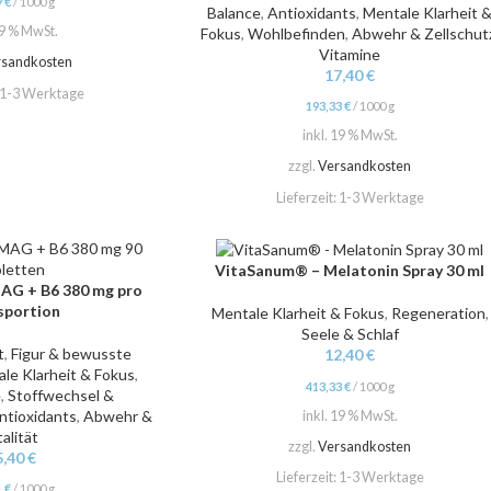
7
€
/
1000
g
Balance
,
Antioxidants
,
Mentale Klarheit 
19 % MwSt.
Fokus
,
Wohlbefinden
,
Abwehr & Zellschut
Vitamine
rsandkosten
17,40
€
1-3 Werktage
193,33
€
/
1000
g
inkl. 19 % MwSt.
zzgl.
Versandkosten
Lieferzeit:
1-3 Werktage
VitaSanum® – Melatonin Spray 30 ml
IN DEN WARENKORB
AG + B6 380 mg pro
sportion
Mentale Klarheit & Fokus
,
Regeneration
,
Seele & Schlaf
t
,
Figur & bewusste
12,40
€
le Klarheit & Fokus
,
413,33
€
/
1000
g
e
,
Stoffwechsel &
ntioxidants
,
Abwehr &
inkl. 19 % MwSt.
talität
zzgl.
Versandkosten
5,40
€
Lieferzeit:
1-3 Werktage
1
€
/
1000
g