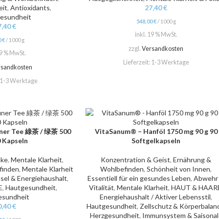
eit
,
Antioxidants
,
27,40
€
esundheit
548,00
€
/
1000
g
7,40
€
inkl. 19 % MwSt.
0
€
/
1000
g
zzgl.
Versandkosten
19 % MwSt.
Lieferzeit:
1-3 Werktage
rsandkosten
1-3 Werktage
ner Tee 綠茶 / 绿茶 500
VitaSanum® – Hanföl 1750 mg 90 g 90
IN DEN WARENKORB
 Kapseln
Softgelkapseln
nke
,
Mentale Klarheit
,
Konzentration & Geist
,
Ernährung &
finden
,
Mentale Klarheit
Wohlbefinden
,
Schönheit von Innen
,
sel & Energiehaushalt
,
Essentiell für ein gesundes Leben
,
Abwehr
E
,
Hautgesundheit
,
Vitalität
,
Mentale Klarheit
,
HAUT & HAAR
esundheit
Energiehaushalt / Aktiver Lebensstil
,
0,40
€
Hautgesundheit
,
Zellschutz & Körperbalan
Herzgesundheit
,
Immunsystem & Saisonal