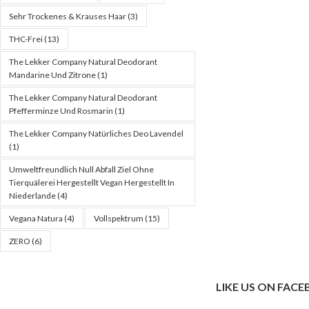
Sehr Trockenes & Krauses Haar
(3)
THC-Frei
(13)
The Lekker Company Natural Deodorant
Mandarine Und Zitrone
(1)
The Lekker Company Natural Deodorant
Pfefferminze Und Rosmarin
(1)
The Lekker Company Natürliches Deo Lavendel
(1)
Umweltfreundlich Null Abfall Ziel Ohne
Tierquälerei Hergestellt Vegan Hergestellt In
Niederlande
(4)
Vegana Natura
(4)
Vollspektrum
(15)
ZERO
(6)
LIKE US ON FAC