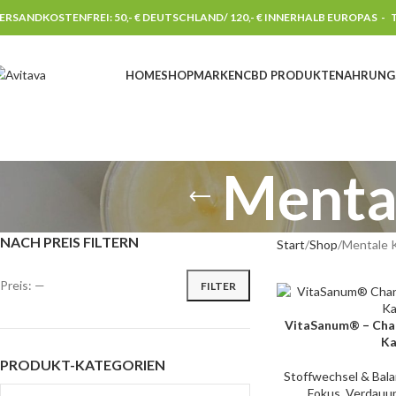
ERSANDKOSTENFREI: 50,- € DEUTSCHLAND/ 120,- € INNERHALB EUROPAS -
T
HOME
SHOP
MARKEN
CBD PRODUKTE
NAHRUNG
Mental
NACH PREIS FILTERN
Start
Shop
Mentale K
Preis:
—
FILTER
VitaSanum® – Chan
IN DEN WARENKORB
Ka
PRODUKT-KATEGORIEN
Stoffwechsel & Bal
Fokus
,
Verdauu