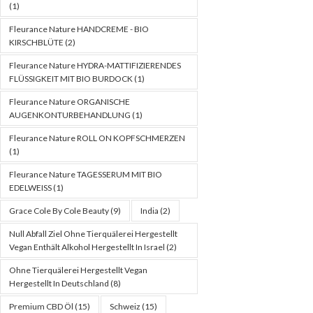
(1)
Fleurance Nature HANDCREME - BIO
KIRSCHBLÜTE
(2)
Fleurance Nature HYDRA-MATTIFIZIERENDES
FLÜSSIGKEIT MIT BIO BURDOCK
(1)
Fleurance Nature ORGANISCHE
AUGENKONTURBEHANDLUNG
(1)
Fleurance Nature ROLL ON KOPFSCHMERZEN
(1)
Fleurance Nature TAGESSERUM MIT BIO
EDELWEISS
(1)
Grace Cole By Cole Beauty
(9)
India
(2)
Null Abfall Ziel Ohne Tierquälerei Hergestellt
Vegan Enthält Alkohol Hergestellt In Israel
(2)
Ohne Tierquälerei Hergestellt Vegan
Hergestellt In Deutschland
(8)
Premium CBD Öl
(15)
Schweiz
(15)