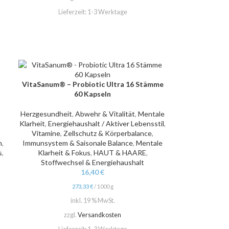
Lieferzeit:
1-3 Werktage
VitaSanum® – Probiotic Ultra 16 Stämme
IN DEN WARENKORB
60 Kapseln
Herzgesundheit
,
Abwehr & Vitalität
,
Mentale
Klarheit
,
Energiehaushalt / Aktiver Lebensstil
,
Vitamine
,
Zellschutz & Körperbalance
,
n
,
Immunsystem & Saisonale Balance
,
Mentale
s
,
Klarheit & Fokus
,
HAUT & HAARE
,
Stoffwechsel & Energiehaushalt
16,40
€
273,33
€
/
1000
g
inkl. 19 % MwSt.
zzgl.
Versandkosten