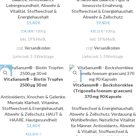
Lebergesundheit
,
Abwehr &
bewusste Ernährung
,
Vitalität
,
Stoffwechsel &
Stoffwechsel & Energiehaushalt
,
Energiehaushalt
Abwehr & Zellschutz
15,40
€
19,40
€
154,00
€
/
1000
g
431,11
€
/
1000
g
inkl. 19 % MwSt.
inkl. 19 % MwSt.
zzgl.
Versandkosten
zzgl.
Versandkosten
Lieferzeit:
1-3 Werktage
Lieferzeit:
1-3 Werktage
VitaSanum® – Biotin Tropfen
2500 µg 30 ml
VitaSanum® – Bockshornklee
(Trigonella foenum-graecum)
370 mg 90 Kapseln
Antioxidants
,
Knochen & Gelenke
,
Mentale Klarheit
,
Vitamine
,
Stoffwechsel & Energiehaushalt
,
Stoffwechsel & Energiehaushalt
,
Abwehr & Zellschutz
,
HAUT &
Abwehr & Zellschutz
,
Verdauung &
HAARE
,
Hautgesundheit
Wohlbefinden
,
Natürliche Vitalität
12,40
€
für Männer
,
Antioxidants
,
Abwehr
& Vitalität
,
Stoffwechsel &
413,33
€
/
l