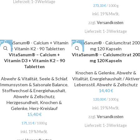
Lieferzeit:
1-3 Werktage
273,33
€
/
1000
g
inkl. 19 % MwSt.
zzgl.
Versandkosten
Lieferzeit:
1-3 Werktage
VitaSanum® – Calcium +
VitaSanum® – Calciumcitrat 200
Vitamin D3 + Vitamin K2 – 90
mg 120 Kapseln
Tabletten
Knochen & Gelenke
,
Abwehr &
Abwehr & Vitalität
,
Seele & Schlaf
,
Vitalität
,
Energiehaushalt / Aktiver
Immunsystem & Saisonale Balance
,
Lebensstil
,
Abwehr & Zellschutz
Stoffwechsel & Energiehaushalt
,
14,40
€
Abwehr & Zellschutz
,
120,00
€
/
1000
g
Herzgesundheit
,
Knochen &
inkl. 19 % MwSt.
Gelenke
,
Herz-Kreislauf
15,40
€
zzgl.
Versandkosten
171,11
€
/
1000
g
Lieferzeit:
1-3 Werktage
inkl. 19 % MwSt.