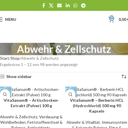
0
MENU
0,00
Abwehr & Zellschutz
Start
Shop
Abwehr & Zellschutz
Ergebnisse 1 – 12 von 98 werden angezeigt
Show sidebar
VitaSanum® – Artischocken-
VitaSanum® – Berberin HCL
Extrakt (Pulver) 100 g
(Hydrochlorid) 500 mg 90
Kapseln
Abwehr & Zellschutz
,
Verdauung &
Wohlbefinden
,
Fettstoffwechsel &
Abwehr & Vitalität
,
Immunsystem
Balance
,
Antioxidants
,
& Saisonale Balance
,
Figur &