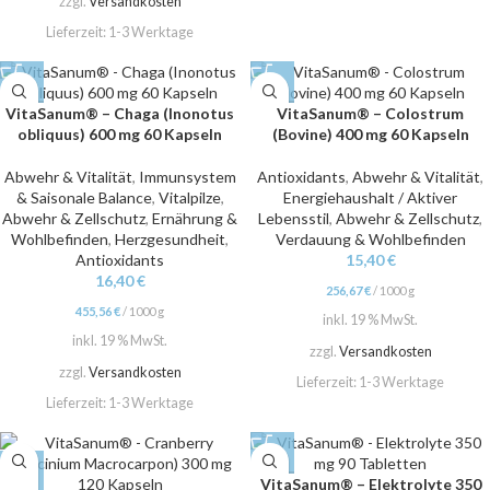
zzgl.
Versandkosten
Lieferzeit:
1-3 Werktage
VitaSanum® – Chaga (Inonotus
VitaSanum® – Colostrum
obliquus) 600 mg 60 Kapseln
(Bovine) 400 mg 60 Kapseln
Abwehr & Vitalität
,
Immunsystem
Antioxidants
,
Abwehr & Vitalität
,
& Saisonale Balance
,
Vitalpilze
,
Energiehaushalt / Aktiver
Abwehr & Zellschutz
,
Ernährung &
Lebensstil
,
Abwehr & Zellschutz
,
Wohlbefinden
,
Herzgesundheit
,
Verdauung & Wohlbefinden
Antioxidants
15,40
€
16,40
€
256,67
€
/
1000
g
455,56
€
/
1000
g
inkl. 19 % MwSt.
inkl. 19 % MwSt.
zzgl.
Versandkosten
zzgl.
Versandkosten
Lieferzeit:
1-3 Werktage
Lieferzeit:
1-3 Werktage
VitaSanum® – Elektrolyte 350