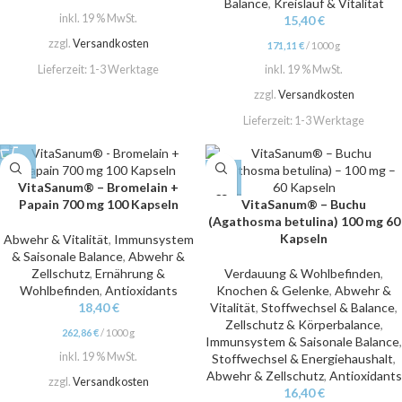
Balance
,
Kreislauf & Vitalität
inkl. 19 % MwSt.
15,40
€
zzgl.
Versandkosten
171,11
€
/
1000
g
Lieferzeit:
1-3 Werktage
inkl. 19 % MwSt.
zzgl.
Versandkosten
Lieferzeit:
1-3 Werktage
VitaSanum® – Bromelain +
Papain 700 mg 100 Kapseln
VitaSanum® – Buchu
(Agathosma betulina) 100 mg 60
Kapseln
Abwehr & Vitalität
,
Immunsystem
& Saisonale Balance
,
Abwehr &
Zellschutz
,
Ernährung &
Verdauung & Wohlbefinden
,
Wohlbefinden
,
Antioxidants
Knochen & Gelenke
,
Abwehr &
18,40
€
Vitalität
,
Stoffwechsel & Balance
,
Zellschutz & Körperbalance
,
262,86
€
/
1000
g
Immunsystem & Saisonale Balance
,
inkl. 19 % MwSt.
Stoffwechsel & Energiehaushalt
,
Abwehr & Zellschutz
,
Antioxidants
zzgl.
Versandkosten
16,40
€