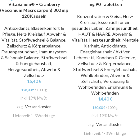
VitaSanum® – Cranberry
mg 90 Tabletten
(Vaccinium Macrocarpon) 300 mg
120 Kapseln
Konzentration & Geist
,
Herz-
Kreislauf
,
Essentiell für ein
Antioxidants
,
Blasenkomfort &
gesundes Leben
,
Zahngesundheit
,
Pflege
,
Herz-Kreislauf
,
Abwehr &
HAUT & HAARE
,
Abwehr &
Vitalität
,
Stoffwechsel & Balance
,
Vitalität
,
Herzgesundheit
,
Mentale
Zellschutz & Körperbalance
,
Klarheit
,
Antioxidants
,
Frauengesundheit
,
Immunsystem
Energiehaushalt / Aktiver
& Saisonale Balance
,
Stoffwechsel
Lebensstil
,
Knochen & Gelenke
,
& Energiehaushalt
,
Zellschutz & Körperbalance
,
Herzgesundheit
,
Abwehr &
Stoffwechsel & Energiehaushalt
,
Zellschutz
Wohlbefinden
,
Abwehr &
15,40
€
Zellschutz
,
Verdauung &
Wohlbefinden
,
Ernährung &
128,33
€
/
1000
g
Wohlbefinden
inkl. 19 % MwSt.
14,40
€
zzgl.
Versandkosten
160,00
€
/
1000
g
Lieferzeit:
1-3 Werktage
inkl. 19 % MwSt.
zzgl.
Versandkosten
Lieferzeit:
1-3 Werktage