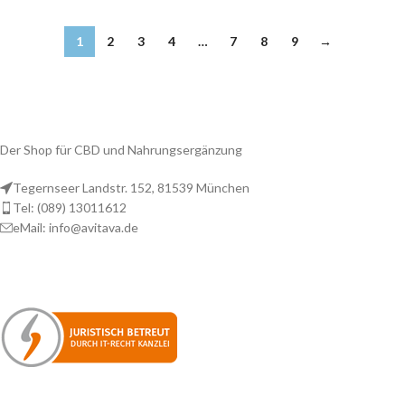
1
2
3
4
…
7
8
9
→
Der Shop für CBD und Nahrungsergänzung
Tegernseer Landstr. 152, 81539 München
Tel: (089) 13011612
eMail: info@avitava.de