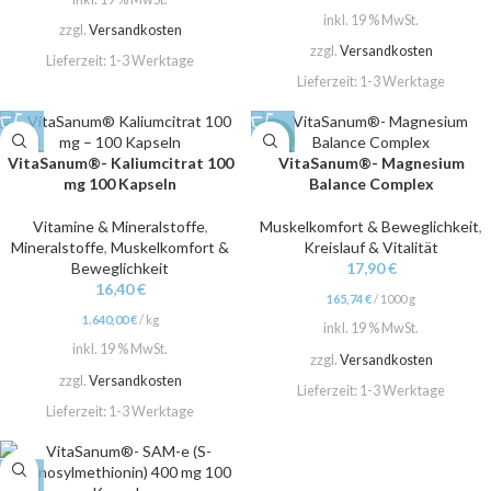
inkl. 19 % MwSt.
zzgl.
Versandkosten
zzgl.
Versandkosten
Lieferzeit:
1-3 Werktage
Lieferzeit:
1-3 Werktage
NEW
VitaSanum®- Kaliumcitrat 100
VitaSanum®- Magnesium
mg 100 Kapseln
Balance Complex
Vitamine & Mineralstoffe
,
Muskelkomfort & Beweglichkeit
,
Mineralstoffe
,
Muskelkomfort &
Kreislauf & Vitalität
Beweglichkeit
17,90
€
16,40
€
165,74
€
/
1000
g
1.640,00
€
/
kg
inkl. 19 % MwSt.
inkl. 19 % MwSt.
zzgl.
Versandkosten
zzgl.
Versandkosten
Lieferzeit:
1-3 Werktage
Lieferzeit:
1-3 Werktage