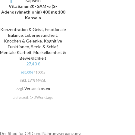
VitaSanum®- SAM-e (S-
Adenosylmethionin) 400 mg 100
Kapseln
Konzentration & Geist
,
Emotionale
Balance
,
Lebergesundheit
,
Knochen & Gelenke
,
Kognitive
Funktionen
,
Seele & Schlaf
,
Mentale Klarheit
,
Muskelkomfort &
Beweglichkeit
27,40
€
685,00
€
/
1000
g
inkl. 19 % MwSt.
zzgl.
Versandkosten
Lieferzeit:
1-3 Werktage
Der Shop für CBD und Nahrungsergänzung