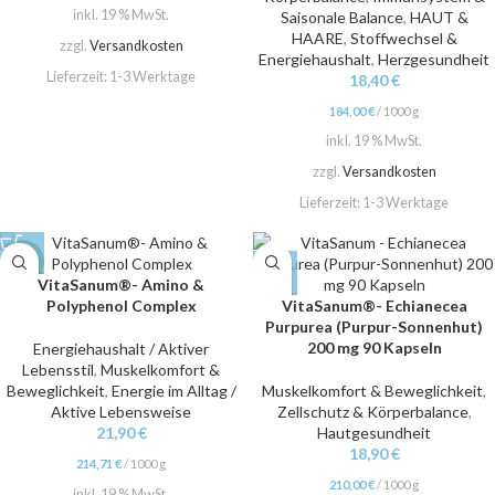
inkl. 19 % MwSt.
Saisonale Balance
,
HAUT &
HAARE
,
Stoffwechsel &
zzgl.
Versandkosten
Energiehaushalt
,
Herzgesundheit
Lieferzeit:
1-3 Werktage
18,40
€
184,00
€
/
1000
g
inkl. 19 % MwSt.
zzgl.
Versandkosten
Lieferzeit:
1-3 Werktage
NEW
VitaSanum®- Amino &
Polyphenol Complex
VitaSanum®- Echianecea
Purpurea (Purpur-Sonnenhut)
200 mg 90 Kapseln
Energiehaushalt / Aktiver
Lebensstil
,
Muskelkomfort &
Beweglichkeit
,
Energie im Alltag /
Muskelkomfort & Beweglichkeit
,
Aktive Lebensweise
Zellschutz & Körperbalance
,
21,90
€
Hautgesundheit
18,90
€
214,71
€
/
1000
g
210,00
€
/
1000
g
inkl. 19 % MwSt.