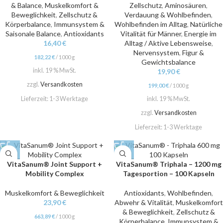
& Balance
,
Muskelkomfort &
Zellschutz
,
Aminosäuren
,
Beweglichkeit
,
Zellschutz &
Verdauung & Wohlbefinden
,
Körperbalance
,
Immunsystem &
Wohlbefinden im Alltag
,
Natürliche
Saisonale Balance
,
Antioxidants
Vitalität für Männer
,
Energie im
16,40
€
Alltag / Aktive Lebensweise
,
Nervensystem
,
Figur &
182,22
€
/
1000
g
Gewichtsbalance
inkl. 19 % MwSt.
19,90
€
zzgl.
Versandkosten
199,00
€
/
1000
g
Lieferzeit:
1-3 Werktage
inkl. 19 % MwSt.
zzgl.
Versandkosten
Lieferzeit:
1-3 Werktage
VitaSanum® Joint Support +
VitaSanum® Triphala – 1200 mg
Mobility Complex
Tagesportion – 100 Kapseln
Muskelkomfort & Beweglichkeit
Antioxidants
,
Wohlbefinden
,
23,90
€
Abwehr & Vitalität
,
Muskelkomfort
& Beweglichkeit
,
Zellschutz &
663,89
€
/
1000
g
Körperbalance
,
Immunsystem &