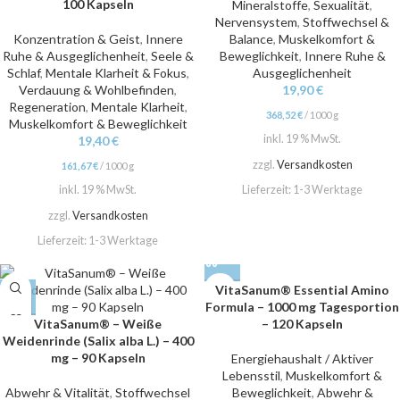
100 Kapseln
Mineralstoffe
,
Sexualität
,
Nervensystem
,
Stoffwechsel &
Konzentration & Geist
,
Innere
Balance
,
Muskelkomfort &
Ruhe & Ausgeglichenheit
,
Seele &
Beweglichkeit
,
Innere Ruhe &
Schlaf
,
Mentale Klarheit & Fokus
,
Ausgeglichenheit
Verdauung & Wohlbefinden
,
19,90
€
Regeneration
,
Mentale Klarheit
,
368,52
€
/
1000
g
Muskelkomfort & Beweglichkeit
inkl. 19 % MwSt.
19,40
€
zzgl.
Versandkosten
161,67
€
/
1000
g
Lieferzeit:
1-3 Werktage
inkl. 19 % MwSt.
zzgl.
Versandkosten
Lieferzeit:
1-3 Werktage
VitaSanum® Essential Amino
Formula – 1000 mg Tagesportion
VitaSanum® – Weiße
– 120 Kapseln
Weidenrinde (Salix alba L.) – 400
mg – 90 Kapseln
Energiehaushalt / Aktiver
Lebensstil
,
Muskelkomfort &
Abwehr & Vitalität
,
Stoffwechsel
Beweglichkeit
,
Abwehr &