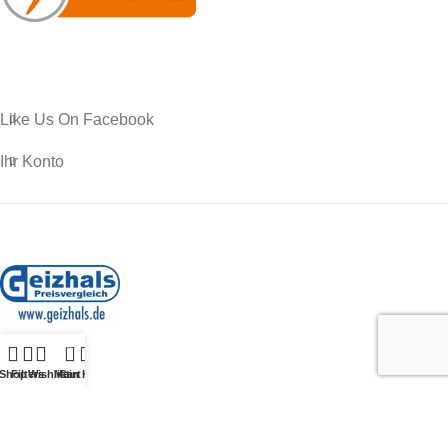
Like Us On Facebook
Ihr Konto
0
Shop
Filters
Wishlist
Mein Konto
Cart
Shop