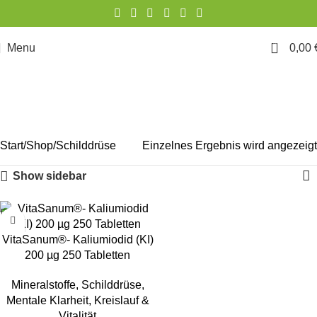
0
Menu
0,00
Schilddrüse
Start
Shop
Schilddrüse
Einzelnes Ergebnis wird angezeigt
Show sidebar
VitaSanum®- Kaliumiodid (KI)
200 µg 250 Tabletten
Mineralstoffe
,
Schilddrüse
,
Mentale Klarheit
,
Kreislauf &
Vitalität