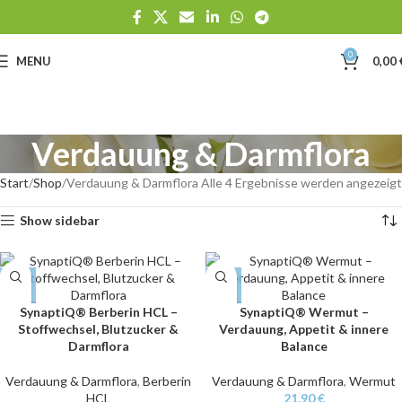
0
MENU
0,00
Verdauung & Darmflora
Start
Shop
Verdauung & Darmflora
Alle 4 Ergebnisse werden angezeigt
Show sidebar
SynaptiQ® Berberin HCL –
SynaptiQ® Wermut –
Stoffwechsel, Blutzucker &
Verdauung, Appetit & innere
Darmflora
Balance
Verdauung & Darmflora
,
Berberin
Verdauung & Darmflora
,
Wermut
HCL
21,90
€