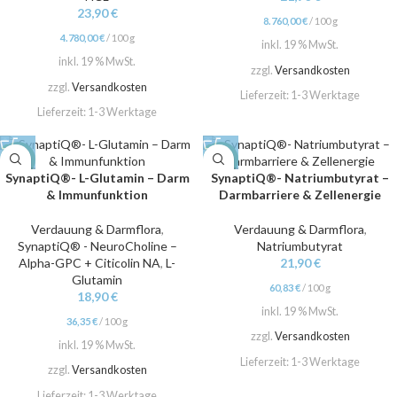
23,90
€
8.760,00
€
/
100
g
4.780,00
€
/
100
g
inkl. 19 % MwSt.
inkl. 19 % MwSt.
zzgl.
Versandkosten
zzgl.
Versandkosten
Lieferzeit:
1-3 Werktage
Lieferzeit:
1-3 Werktage
NEW
NEW
SynaptiQ®- L-Glutamin – Darm
SynaptiQ®- Natriumbutyrat –
& Immunfunktion
Darmbarriere & Zellenergie
Verdauung & Darmflora
,
Verdauung & Darmflora
,
SynaptiQ® - NeuroCholine –
Natriumbutyrat
Alpha-GPC + Citicolin NA
,
L-
21,90
€
Glutamin
60,83
€
/
100
g
18,90
€
inkl. 19 % MwSt.
36,35
€
/
100
g
zzgl.
Versandkosten
inkl. 19 % MwSt.
Lieferzeit:
1-3 Werktage
zzgl.
Versandkosten
Lieferzeit:
1-3 Werktage