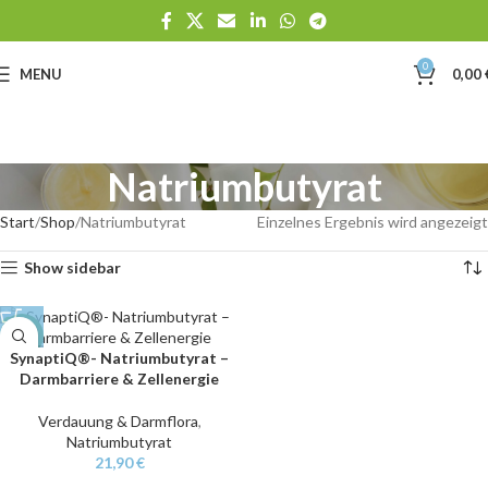
0
MENU
0,00
Natriumbutyrat
Start
Shop
Natriumbutyrat
Einzelnes Ergebnis wird angezeigt
Show sidebar
NEW
SynaptiQ®- Natriumbutyrat –
Darmbarriere & Zellenergie
Verdauung & Darmflora
,
Natriumbutyrat
21,90
€