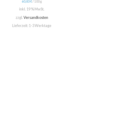
60,83
€
/
100
g
inkl. 19 % MwSt.
zzgl.
Versandkosten
Lieferzeit:
1-3 Werktage