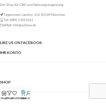
Der Shop für CBD und Nahrungsergänzung
Tegernseer Landstr. 152, 81539 München
Tel: (089) 13011612
eMail: info@avitava.de
LIKE US ON FACEBOOK
IHR KONTO
SHOP
0
Shop
Filters
Wishlist
Cart
Mein Konto