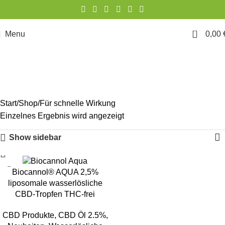
0
Menu
0,00
Für schnelle Wirkung
Start
Shop
Für schnelle Wirkung
Einzelnes Ergebnis wird angezeigt
Show sidebar
Biocannol® AQUA 2,5%
liposomale wasserlösliche
CBD-Tropfen THC-frei
CBD Produkte
,
CBD Öl 2.5%
,