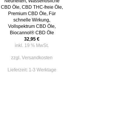
Neuheiten
,
Wasserlösliche
CBD Öle
,
CBD THC-freie Öle
,
Premium CBD Öle
,
Für
schnelle Wirkung
,
Vollspektrum CBD Öle
,
Biocannol® CBD Öle
32,95
€
inkl. 19 % MwSt.
zzgl.
Versandkosten
Lieferzeit:
1-3 Werktage