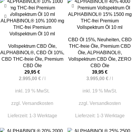
ALPHABINOL® 15% 1500 mg
ALPHABINOL® 10% 1000 mg
THC-frei Premium
THC-frei Premium
Vollspektrum Öl 10 ml
Vollspektrum Öl 10 ml
CBD Öl 15%
,
Neuheiten
,
CBD
Vollspektrum CBD Öle
,
THC-freie Öle
,
Premium CBD
ALPHABINOL®
,
CBD Öl 10%
,
Öle
,
ALPHABINOL®
,
CBD THC-freie Öle
,
Premium
Vollspektrum CBD Öle
,
ZERO
CBD Öle
CBD Öle
29,95
€
39,95
€
2.995,00
€
/
l
3.995,00
€
/
l
inkl. 19 % MwSt.
inkl. 19 % MwSt.
zzgl.
Versandkosten
zzgl.
Versandkosten
Lieferzeit:
1-3 Werktage
Lieferzeit:
1-3 Werktage