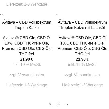
Lieferzeit:
1-3 Werktage
Avitava – CBD Vollspektrum
Avitava – CBD Vollspektrum
Tropfen Katze
Tropfen Katze mit Lachsöl
Avitava® CBD Öle
,
CBD Öl
Avitava® CBD Öle
,
CBD Öl
10%
,
CBD THC-freie Öle
,
10%
,
CBD THC-freie Öle
,
Premium CBD Öle
,
CBG Öle
Premium CBD Öle
,
CBG Öle
THC-frei
THC-frei
21,90
€
21,90
€
inkl. 19 % MwSt.
inkl. 19 % MwSt.
zzgl.
Versandkosten
zzgl.
Versandkosten
Lieferzeit:
1-3 Werktage
Lieferzeit:
1-3 Werktage
1
2
3
→