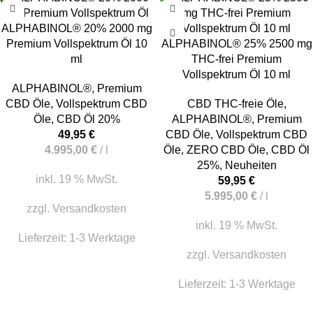
ALPHABINOL® 20% 2000 mg
Premium Vollspektrum Öl 10
ALPHABINOL® 25% 2500 mg
ml
THC-frei Premium
Vollspektrum Öl 10 ml
ALPHABINOL®
,
Premium
CBD Öle
,
Vollspektrum CBD
CBD THC-freie Öle
,
Öle
,
CBD Öl 20%
ALPHABINOL®
,
Premium
49,95
€
CBD Öle
,
Vollspektrum CBD
4.995,00
€
/
l
Öle
,
ZERO CBD Öle
,
CBD Öl
25%
,
Neuheiten
inkl. 19 % MwSt.
59,95
€
5.995,00
€
/
l
zzgl.
Versandkosten
inkl. 19 % MwSt.
Lieferzeit:
1-3 Werktage
zzgl.
Versandkosten
Lieferzeit:
1-3 Werktage