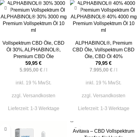
ALPHABINOL® 30% 3000 mg
ALPHABINOL® 40% 4000 mg
Premium Vollspektrum Öl 10
Premium Vollspektrum Öl 10
ml
ml
Vollspektrum CBD Öle
,
CBD
ALPHABINOL®
,
Premium
Öl 30%
,
ALPHABINOL®
,
CBD Öle
,
Vollspektrum CBD
Premium CBD Öle
Öle
,
CBD Öl 40%
59,95
€
79,95
€
5.995,00
€
/
l
7.995,00
€
/
l
inkl. 19 % MwSt.
inkl. 19 % MwSt.
zzgl.
Versandkosten
zzgl.
Versandkosten
Lieferzeit:
1-3 Werktage
Lieferzeit:
1-3 Werktage
Avitava – CBD Vollspektrum