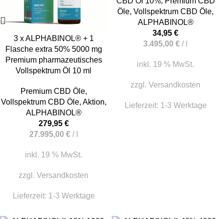
CBD Öl 10%
,
Premium CBD
Öle
,
Vollspektrum CBD Öle
,
ALPHABINOL®
34,95
€
3 x ALPHABINOL® + 1
3.495,00
€
/
l
Flasche extra 50% 5000 mg
Premium pharmazeutisches
inkl. 19 % MwSt.
Vollspektrum Öl 10 ml
zzgl.
Versandkosten
Premium CBD Öle
,
Vollspektrum CBD Öle
,
Aktion
,
Lieferzeit:
1-3 Werktage
ALPHABINOL®
279,95
€
27.995,00
€
/
l
inkl. 19 % MwSt.
zzgl.
Versandkosten
Lieferzeit:
1-3 Werktage