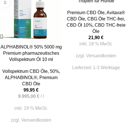
Tropfen für Hunde
Premium CBD Öle
,
Avitava®
CBD Öle
,
CBG Öle THC-frei
,
CBD Öl 10%
,
CBD THC-freie
Öle
21,90
€
inkl. 19 % MwSt.
ALPHABINOL® 50% 5000 mg
Premium pharmazeutisches
zzgl.
Versandkosten
Vollspektrum Öl 10 ml
Lieferzeit:
1-3 Werktage
Vollspektrum CBD Öle
,
50%
,
ALPHABINOL®
,
Premium
CBD Öle
99,95
€
9.995,00
€
/
l
inkl. 19 % MwSt.
zzgl.
Versandkosten