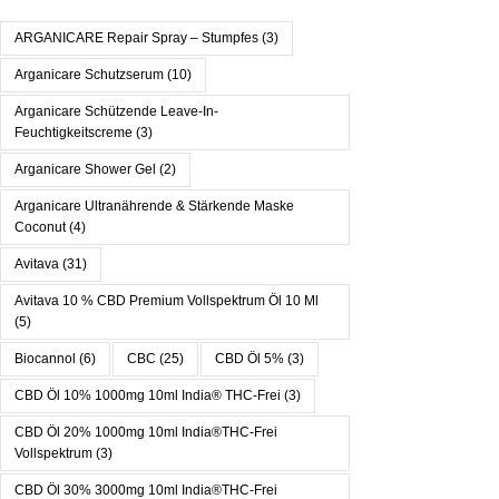
ARGANICARE Repair Spray – Stumpfes
(3)
Arganicare Schutzserum
(10)
Arganicare Schützende Leave-In-
Feuchtigkeitscreme
(3)
Arganicare Shower Gel
(2)
Arganicare Ultranährende & Stärkende Maske
Coconut
(4)
Avitava
(31)
Avitava 10 % CBD Premium Vollspektrum Öl 10 Ml
(5)
Biocannol
(6)
CBC
(25)
CBD Öl 5%
(3)
CBD Öl 10% 1000mg 10ml India® THC-Frei
(3)
CBD Öl 20% 1000mg 10ml India®THC-Frei
Vollspektrum
(3)
CBD Öl 30% 3000mg 10ml India®THC-Frei