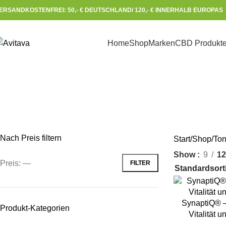
ERSANDKOSTENFREI: 50,- € DEUTSCHLAND/ 120,- € INNERHALB EUROPAS 
Home
Shop
Marken
CBD Produkt
Nach Preis filtern
Start
Shop
Ton
Show
9
12
Preis:
—
FILTER
IN DEN WAREN
SynaptiQ® – 
Produkt-Kategorien
Vitalität