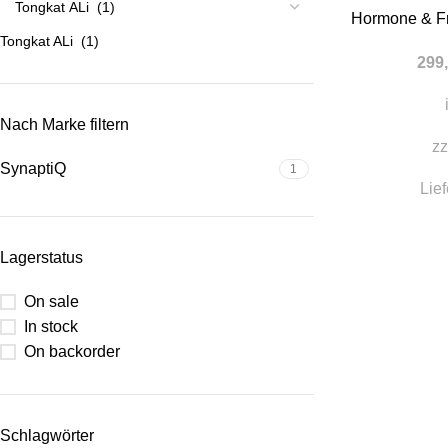
Hormone & F
Tongkat ALi (1)
299
Nach Marke filtern
zz
SynaptiQ
1
Lief
Lagerstatus
On sale
In stock
On backorder
Schlagwörter