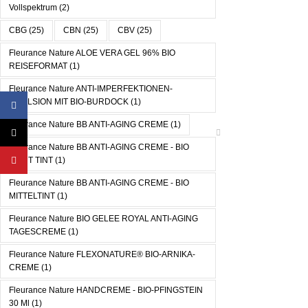
Vollspektrum
(2)
CBG
(25)
CBN
(25)
CBV
(25)
Fleurance Nature ALOE VERA GEL 96% BIO
REISEFORMAT
(1)
Fleurance Nature ANTI-IMPERFEKTIONEN-
EMULSION MIT BIO-BURDOCK
(1)
Facebook
Fleurance Nature BB ANTI-AGING CREME
(1)
X
Fleurance Nature BB ANTI-AGING CREME - BIO
YouTube
LIGHT TINT
(1)
Fleurance Nature BB ANTI-AGING CREME - BIO
MITTELTINT
(1)
Fleurance Nature BIO GELEE ROYAL ANTI-AGING
TAGESCREME
(1)
Fleurance Nature FLEXONATURE® BIO-ARNIKA-
CREME
(1)
Fleurance Nature HANDCREME - BIO-PFINGSTEIN
30 Ml
(1)