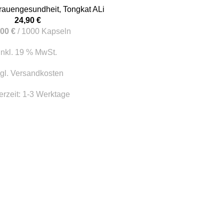
rauengesundheit
,
Tongkat ALi
24,90
€
,00
€
/
1000
Kapseln
inkl. 19 % MwSt.
gl.
Versandkosten
erzeit:
1-3 Werktage