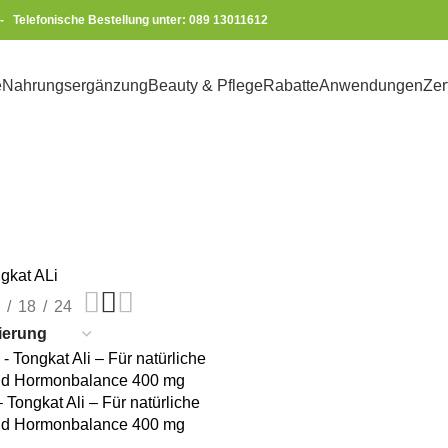
-
Telefonische Bestellung unter: 089 13011612
e
Nahrungsergänzung
Beauty & Pflege
Rabatte
Anwendungen
Zer
Tongkat ALi
gkat ALi
18
24
KORB
Tongkat Ali – Für natürliche
 und Hormonbalance 400 mg