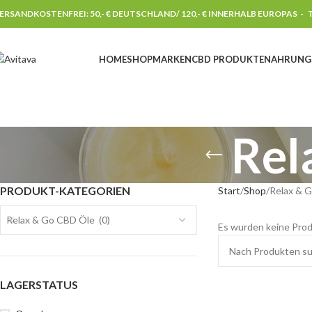
ERSANDKOSTENFREI: 50,- € DEUTSCHLAND/ 120,- € INNERHALB EUROPAS -
T
HOME
SHOP
MARKEN
CBD PRODUKTE
NAHRUNG
Rel
PRODUKT-KATEGORIEN
Start
Shop
Relax & 
Relax & Go CBD Öle (0)
Es wurden keine Prod
LAGERSTATUS