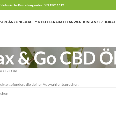
elefonische Bestellung unter: 089 13011612
SERGÄNZUNG
BEAUTY & PFLEGE
RABATTE
ANWENDUNGEN
ZERTIFIKAT
ax & Go CBD Ö
Go CBD Öle
ukte gefunden, die deiner Auswahl entsprechen.