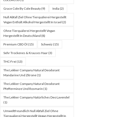
Grace Cole By Cole Beauty
(9)
India
(2)
Null Abfall Ziel Ohne Tierquälerei Hergestellt
Vegan Enthält Alkohol Hergestellt In Israel
(2)
Ohne Tierquälerei Hergestellt Vegan
Hergestellt In Deutschland
(8)
Premium CBD Öl
(15)
Schweiz
(15)
Sehr Trockenes & Krauses Haar
(3)
THC-Frei
(13)
The Lekker Company Natural Deodorant
Mandarine Und Zitrone
(1)
The Lekker Company Natural Deodorant
Pfefferminze Und Rosmarin
(1)
The Lekker Company Natürliches Deo Lavendel
(1)
Umweltfreundlich Null Abfall Ziel Ohne
Tierquälerei Hergestellt Vegan Hergestellt In