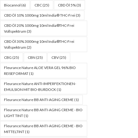
Biocannol
(6)
CBC
(25)
CBD Öl 5%
(3)
CBD Öl 10% 1000mg 10ml India® THC-Frei
(3)
CBD Öl 20% 1000mg 10ml India®THC-Frei
Vollspektrum
(3)
CBD Öl 30% 3000mg 10ml India®THC-Frei
Vollspektrum
(2)
CBG
(25)
CBN
(25)
CBV
(25)
Fleurance Nature ALOE VERA GEL 96% BIO
REISEFORMAT
(1)
Fleurance Nature ANTI-IMPERFEKTIONEN-
EMULSION MIT BIO-BURDOCK
(1)
Fleurance Nature BB ANTI-AGING CREME
(1)
Fleurance Nature BB ANTI-AGING CREME - BIO
LIGHT TINT
(1)
Fleurance Nature BB ANTI-AGING CREME - BIO
MITTELTINT
(1)