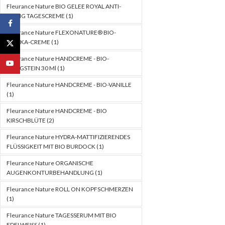
Fleurance Nature BIO GELEE ROYAL ANTI-
AGING TAGESCREME
(1)
Facebook
Fleurance Nature FLEXONATURE® BIO-
ARNIKA-CREME
(1)
X
Fleurance Nature HANDCREME - BIO-
YouTube
PFINGSTEIN 30 Ml
(1)
Fleurance Nature HANDCREME - BIO-VANILLE
(1)
Fleurance Nature HANDCREME - BIO
KIRSCHBLÜTE
(2)
Fleurance Nature HYDRA-MATTIFIZIERENDES
FLÜSSIGKEIT MIT BIO BURDOCK
(1)
Fleurance Nature ORGANISCHE
AUGENKONTURBEHANDLUNG
(1)
Fleurance Nature ROLL ON KOPFSCHMERZEN
(1)
Fleurance Nature TAGESSERUM MIT BIO
EDELWEISS
(1)