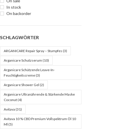
On sale
In stock
On backorder
SCHLAGWÖRTER
ARGANICARE Repair Spray – Stumpfes
(3)
Arganicare Schutzserum
(10)
Arganicare Schützende Leave-In-
Feuchtigkeitscreme
(3)
Arganicare Shower Gel
(2)
Arganicare Ultranährende & Stärkende Maske
Coconut
(4)
Avitava
(31)
Avitava 10 % CBD Premium Vollspektrum Öl 10
Ml
(5)