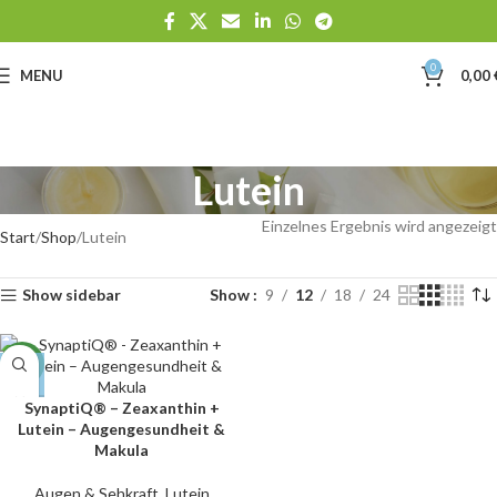
0
MENU
0,00
Lutein
Einzelnes Ergebnis wird angezeigt
Start
Shop
Lutein
Show sidebar
Show
9
12
18
24
NEW
SynaptiQ® – Zeaxanthin +
Lutein – Augengesundheit &
Makula
Augen & Sehkraft
,
Lutein