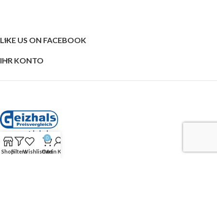
LIKE US ON FACEBOOK
IHR KONTO
0
Shop
Filters
Wishlist
Cart
Mein Konto
SHOP