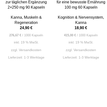
zur täglichen Ergänzung
für eine bewusste Ernährung
2×250 mg 90 Kapseln
100 mg 60 Kapseln
Kanna
,
Muskeln &
Kognition & Nervensystem
,
Regeneration
Kanna
24,90
€
18,90
€
276,67
€
/
1000
Kapseln
415,00
€
/
1000
Kapseln
inkl. 19 % MwSt.
inkl. 19 % MwSt.
zzgl.
Versandkosten
zzgl.
Versandkosten
Lieferzeit:
1-3 Werktage
Lieferzeit:
1-3 Werktage