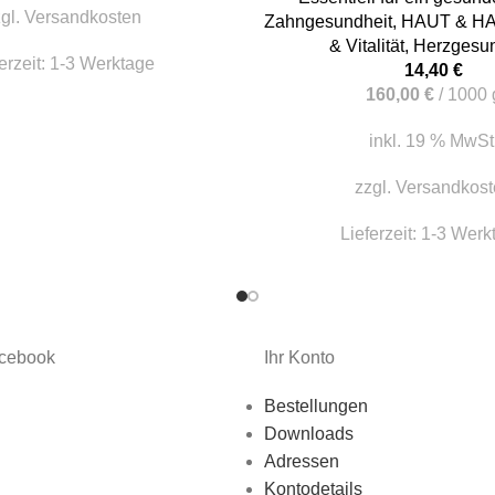
gl.
Versandkosten
Zahngesundheit
,
HAUT & H
& Vitalität
,
Herzgesun
erzeit:
1-3 Werktage
14,40
€
160,00
€
/
1000
inkl. 19 % MwSt
zzgl.
Versandkost
Lieferzeit:
1-3 Werk
acebook
Ihr Konto
Bestellungen
Downloads
Adressen
Kontodetails