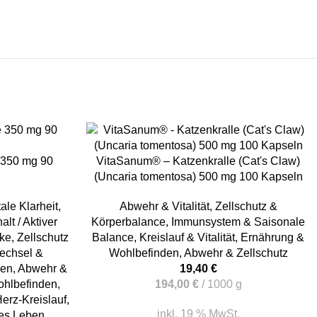
IN DEN WARENKORB
 350 mg 90
VitaSanum® – Katzenkralle (Cat's Claw)
(Uncaria tomentosa) 500 mg 100 Kapseln
ale Klarheit
,
Abwehr & Vitalität
,
Zellschutz &
lt / Aktiver
Körperbalance
,
Immunsystem & Saisonale
ke
,
Zellschutz
Balance
,
Kreislauf & Vitalität
,
Ernährung &
wechsel &
Wohlbefinden
,
Abwehr & Zellschutz
den
,
Abwehr &
19,40
€
hlbefinden
,
194,00
€
/
1000
g
erz-Kreislauf
,
inkl. 19 % MwSt.
des Leben
,