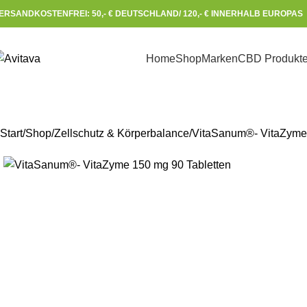
ERSANDKOSTENFREI: 50,- € DEUTSCHLAND/ 120,- € INNERHALB EUROPAS 
Home
Shop
Marken
CBD Produkt
Start
Shop
Zellschutz & Körperbalance
VitaSanum®- VitaZyme 