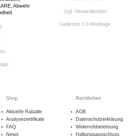
AARE
,
Abwehr
zzgl.
Versandkosten
dheit
Lieferzeit:
1-3 Werktage
g
.
en
tage
Shop
Rechtliches
Aktuelle Rabatte
AGB
Analysezertifikate
Datenschutzerklärung
FAQ
Widerrufsbelehrung
News
Haftungsausschluss