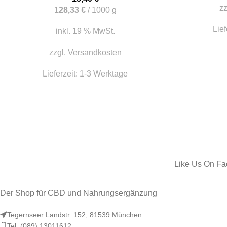
zz
128,33
€
/
1000
g
Lief
inkl. 19 % MwSt.
zzgl.
Versandkosten
Lieferzeit:
1-3 Werktage
Like Us On F
Der Shop für CBD und Nahrungsergänzung
Tegernseer Landstr. 152, 81539 München
Tel: (089) 13011612