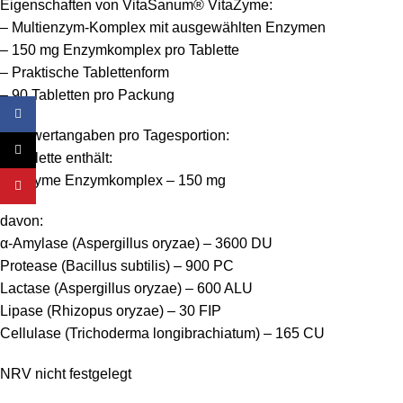
Eigenschaften von VitaSanum® VitaZyme:
– Multienzym-Komplex mit ausgewählten Enzymen
– 150 mg Enzymkomplex pro Tablette
– Praktische Tablettenform
– 90 Tabletten pro Packung
Facebook
Nährwertangaben pro Tagesportion:
X
1 Tablette enthält:
VitaZyme Enzymkomplex – 150 mg
YouTube
davon:
α-Amylase (Aspergillus oryzae) – 3600 DU
Protease (Bacillus subtilis) – 900 PC
Lactase (Aspergillus oryzae) – 600 ALU
Lipase (Rhizopus oryzae) – 30 FIP
Cellulase (Trichoderma longibrachiatum) – 165 CU
NRV nicht festgelegt