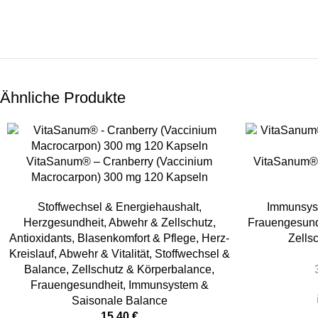
Ähnliche Produkte
IN DEN WARENKORB
IN DEN WAREN
VitaSanum® – Cranberry (Vaccinium
VitaSanum®
Macrocarpon) 300 mg 120 Kapseln
Stoffwechsel & Energiehaushalt
,
Immunsys
Herzgesundheit
,
Abwehr & Zellschutz
,
Frauengesund
Antioxidants
,
Blasenkomfort & Pflege
,
Herz-
Zells
Kreislauf
,
Abwehr & Vitalität
,
Stoffwechsel &
Balance
,
Zellschutz & Körperbalance
,
Frauengesundheit
,
Immunsystem &
Saisonale Balance
15,40
€