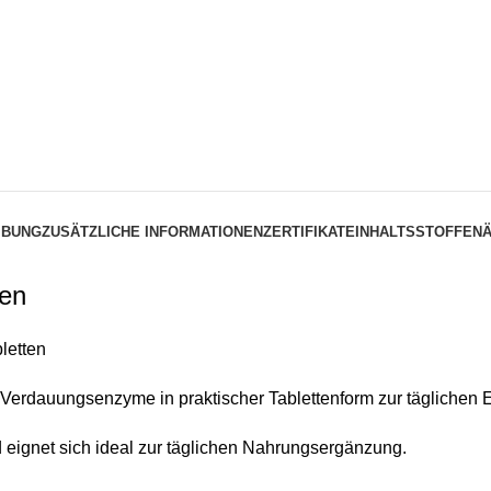
IBUNG
ZUSÄTZLICHE INFORMATIONEN
ZERTIFIKATE
INHALTSSTOFFE
N
ten
letten
erdauungsenzyme in praktischer Tablettenform zur täglichen 
ignet sich ideal zur täglichen Nahrungsergänzung.