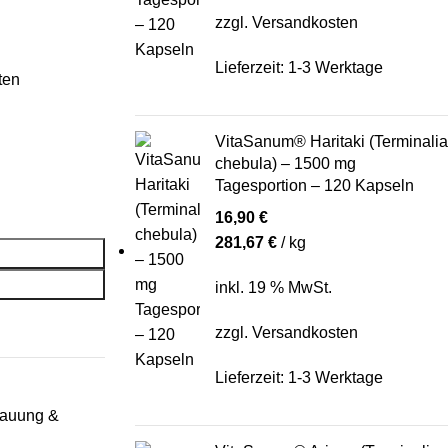
zzgl.
Versandkosten
Lieferzeit:
1-3 Werktage
ten
VitaSanum® Haritaki (Terminalia
chebula) – 1500 mg
Tagesportion – 120 Kapseln
16,90
€
281,67
€
/
kg
inkl. 19 % MwSt.
zzgl.
Versandkosten
Lieferzeit:
1-3 Werktage
dauung &