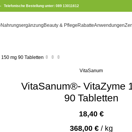
-
Telefonische Bestellung unter: 089 13011612
e
Nahrungsergänzung
Beauty & Pflege
Rabatte
Anwendungen
Zer
150 mg 90 Tabletten
VitaSanum
VitaSanum®- VitaZyme 
90 Tabletten
18,40
€
368,00
€
/
kg