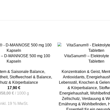
KORB
IN DEN WARENKORB
 – D-MANNOSE 500 mg 100
VitaSanum® – Elektrolyte
Kapseln
Tabletten
tem & Saisonale Balance
,
Konzentration & Geist
,
Ment
heit
,
Stoffwechsel & Balance
,
Antioxidants
,
Energiehausha
chutz & Körperbalance
Lebensstil
,
Knochen & Gelen
17,90
€
& Körperbalance
,
Stoff
358,00
€
/
1000
g
Energiehaushalt
,
Wohlbefin
Zellschutz
,
Verdauung & Wo
inkl. 19 % MwSt.
Ernährung & Wohlbefinden
,
H
Essentiell für ein gesun