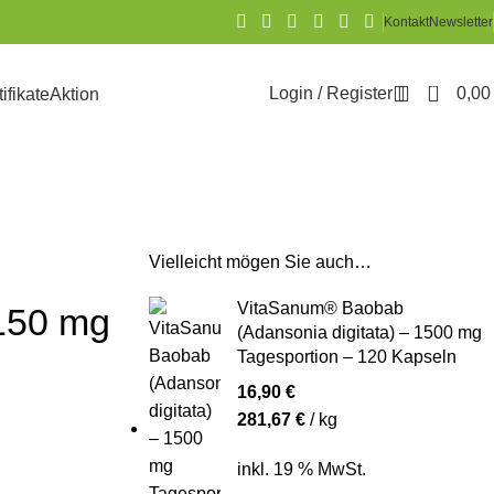
Kontakt
Newsletter
0
Login / Register
0,0
tifikate
Aktion
Vielleicht mögen Sie auch…
VitaSanum® Baobab
150 mg
(Adansonia digitata) – 1500 mg
Tagesportion – 120 Kapseln
16,90
€
281,67
€
/
kg
inkl. 19 % MwSt.