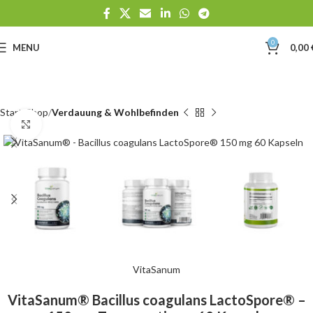
0
MENU
0,00
Start
Shop
Verdauung & Wohlbefinden
Click to enlarge
VitaSanum
VitaSanum® Bacillus coagulans LactoSpore® –