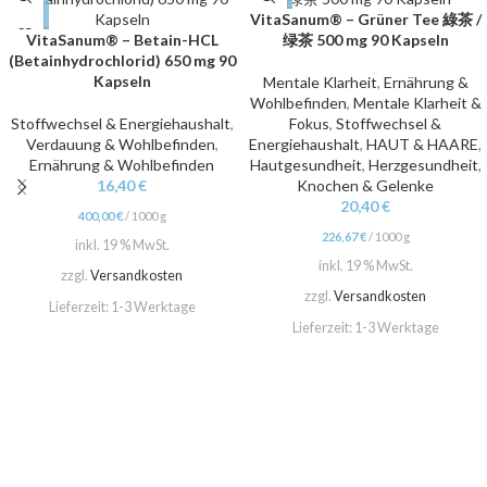
VitaSanum® – Grüner Tee 綠茶 /
VitaSanum® – Betain-HCL
绿茶 500 mg 90 Kapseln
(Betainhydrochlorid) 650 mg 90
Kapseln
Mentale Klarheit
,
Ernährung &
Wohlbefinden
,
Mentale Klarheit &
Stoffwechsel & Energiehaushalt
,
Fokus
,
Stoffwechsel &
Verdauung & Wohlbefinden
,
Energiehaushalt
,
HAUT & HAARE
,
Ernährung & Wohlbefinden
Hautgesundheit
,
Herzgesundheit
,
16,40
€
Knochen & Gelenke
20,40
€
400,00
€
/
1000
g
226,67
€
/
1000
g
inkl. 19 % MwSt.
inkl. 19 % MwSt.
zzgl.
Versandkosten
zzgl.
Versandkosten
Lieferzeit:
1-3 Werktage
Lieferzeit:
1-3 Werktage