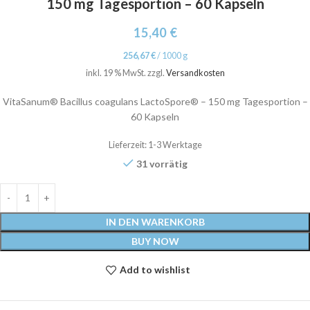
150 mg Tagesportion – 60 Kapseln
15,40
€
256,67
€
/
1000
g
inkl. 19 % MwSt.
zzgl.
Versandkosten
VitaSanum® Bacillus coagulans LactoSpore® – 150 mg Tagesportion –
60 Kapseln
Lieferzeit:
1-3 Werktage
31 vorrätig
IN DEN WARENKORB
BUY NOW
Add to wishlist