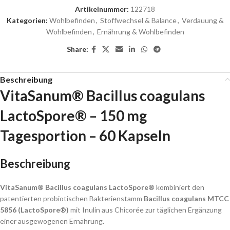
Artikelnummer:
122718
Kategorien:
Wohlbefinden
,
Stoffwechsel & Balance
,
Verdauung &
Wohlbefinden
,
Ernährung & Wohlbefinden
Share:
Beschreibung
VitaSanum® Bacillus coagulans
LactoSpore® –
150 mg
Tagesportion
– 60 Kapseln
Beschreibung
VitaSanum® Bacillus coagulans LactoSpore®
kombiniert den
patentierten probiotischen Bakterienstamm
Bacillus coagulans MTCC
5856 (LactoSpore®)
mit Inulin aus Chicorée zur täglichen Ergänzung
einer ausgewogenen Ernährung.