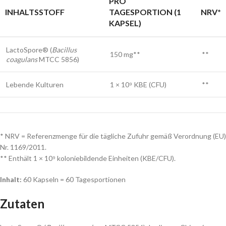
PRO
INHALTSSTOFF
TAGESPORTION (1
NRV*
KAPSEL)
LactoSpore® (
Bacillus
150 mg**
**
coagulans
MTCC 5856)
Lebende Kulturen
1 × 10⁹ KBE (CFU)
**
* NRV = Referenzmenge für die tägliche Zufuhr gemäß Verordnung (EU)
Nr. 1169/2011.
** Enthält 1 × 10⁹ koloniebildende Einheiten (KBE/CFU).
Inhalt:
60 Kapseln = 60 Tagesportionen
Zutaten