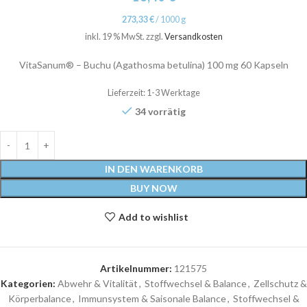
273,33
€
/
1000
g
inkl. 19 % MwSt.
zzgl.
Versandkosten
VitaSanum® – Buchu (Agathosma betulina) 100 mg 60 Kapseln
Lieferzeit:
1-3 Werktage
34 vorrätig
IN DEN WARENKORB
BUY NOW
Add to wishlist
Artikelnummer:
121575
Kategorien:
Abwehr & Vitalität
,
Stoffwechsel & Balance
,
Zellschutz &
Körperbalance
,
Immunsystem & Saisonale Balance
,
Stoffwechsel &