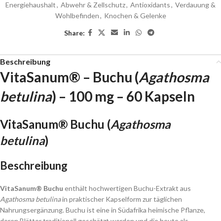
Energiehaushalt
,
Abwehr & Zellschutz
,
Antioxidants
,
Verdauung &
Wohlbefinden
,
Knochen & Gelenke
Share:
Beschreibung
VitaSanum® – Buchu (
Agathosma
betulina
) –
100 mg
– 60 Kapseln
VitaSanum® Buchu (
Agathosma
betulina
)
Beschreibung
VitaSanum® Buchu
enthält hochwertigen Buchu-Extrakt aus
Agathosma betulina
in praktischer Kapselform zur täglichen
Nahrungsergänzung. Buchu ist eine in Südafrika heimische Pflanze,
deren Blätter traditionell geschätzt werden und die heute als