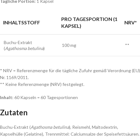
Tägliche Portion:
1 Kapsel
PRO TAGESPORTION (1
INHALTSSTOFF
NRV*
KAPSEL)
Buchu-Extrakt
100 mg
**
(
Agathosma betulina
)
* NRV = Referenzmenge für die tägliche Zufuhr gemäß Verordnung (EU)
Nr. 1169/2011.
** Keine Referenzmenge (NRV) festgelegt.
Inhalt:
60 Kapseln = 60 Tagesportionen
Zutaten
Buchu-Extrakt (
Agathosma betulina
), Reismehl, Maltodextrin,
Kapselhülle (Gelatine), Trennmittel: Calciumsalze der Speisefettsäuren.