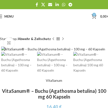
0
MENU
0,00
Start
Shop
Abwehr & Zellschutz
Click to enlarge
VitaSanum
VitaSanum® – Buchu (Agathosma betulina) 100
mg 60 Kapseln
16,40
€