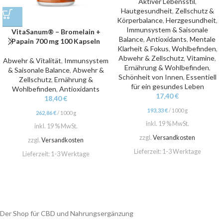
Aktiver Lebensstil
,
Hautgesundheit
,
Zellschutz &
Körperbalance
,
Herzgesundheit
,
Immunsystem & Saisonale
VitaSanum® – Bromelain +
Balance
,
Antioxidants
,
Mentale
Papain 700 mg 100 Kapseln
Klarheit & Fokus
,
Wohlbefinden
,
Abwehr & Zellschutz
,
Vitamine
,
Abwehr & Vitalität
,
Immunsystem
Ernährung & Wohlbefinden
,
& Saisonale Balance
,
Abwehr &
Schönheit von Innen
,
Essentiell
Zellschutz
,
Ernährung &
für ein gesundes Leben
Wohlbefinden
,
Antioxidants
17,40
€
18,40
€
193,33
€
/
1000
g
262,86
€
/
1000
g
inkl. 19 % MwSt.
inkl. 19 % MwSt.
zzgl.
Versandkosten
zzgl.
Versandkosten
Lieferzeit:
1-3 Werktage
Lieferzeit:
1-3 Werktage
Der Shop für CBD und Nahrungsergänzung