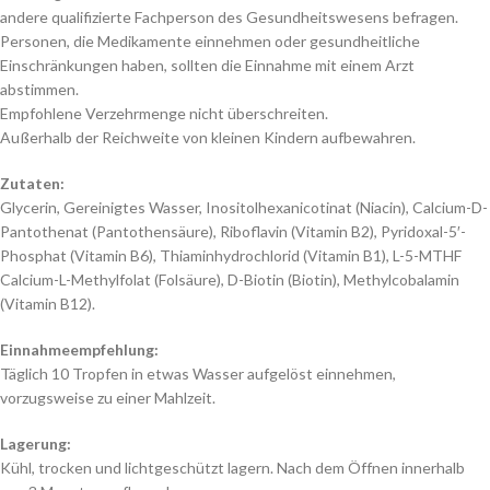
andere qualifizierte Fachperson des Gesundheitswesens befragen.
Personen, die Medikamente einnehmen oder gesundheitliche
Einschränkungen haben, sollten die Einnahme mit einem Arzt
abstimmen.
Empfohlene Verzehrmenge nicht überschreiten.
Außerhalb der Reichweite von kleinen Kindern aufbewahren.
Zutaten:
Glycerin, Gereinigtes Wasser, Inositolhexanicotinat (Niacin), Calcium-D-
Pantothenat (Pantothensäure), Riboflavin (Vitamin B2), Pyridoxal-5′-
Phosphat (Vitamin B6), Thiaminhydrochlorid (Vitamin B1), L-5-MTHF
Calcium-L-Methylfolat (Folsäure), D-Biotin (Biotin), Methylcobalamin
(Vitamin B12).
Einnahmeempfehlung:
Täglich 10 Tropfen in etwas Wasser aufgelöst einnehmen,
vorzugsweise zu einer Mahlzeit.
Lagerung:
Kühl, trocken und lichtgeschützt lagern. Nach dem Öffnen innerhalb