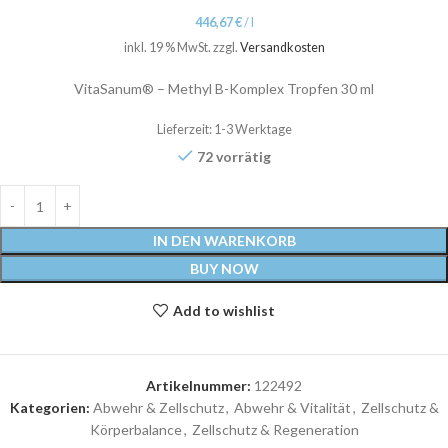
446,67
€
/
l
inkl. 19 % MwSt.
zzgl.
Versandkosten
VitaSanum® – Methyl B-Komplex Tropfen 30 ml
Lieferzeit:
1-3 Werktage
72 vorrätig
IN DEN WARENKORB
BUY NOW
Add to wishlist
Artikelnummer:
122492
Kategorien:
Abwehr & Zellschutz
,
Abwehr & Vitalität
,
Zellschutz &
Körperbalance
,
Zellschutz & Regeneration