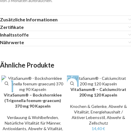
von 3 Monaten aufbrauchen.
Zusätzliche Informationen
Zertifikate
Inhaltsstoffe
Nährwerte
Ähnliche Produkte
VitaSanum® – Calciumcitrat
VitaSanum® – Bockshornklee
200 mg 120 Kapseln
(Trigonella foenum-graecum)
370 mg 90 Kapseln
Knochen & Gelenke
,
Abwehr &
Vitalität
,
Energiehaushalt /
Verdauung & Wohlbefinden
,
Aktiver Lebensstil
,
Abwehr &
Natürliche Vitalität für Männer
,
Zellschutz
Antioxidants
,
Abwehr & Vitalität
,
14,40
€