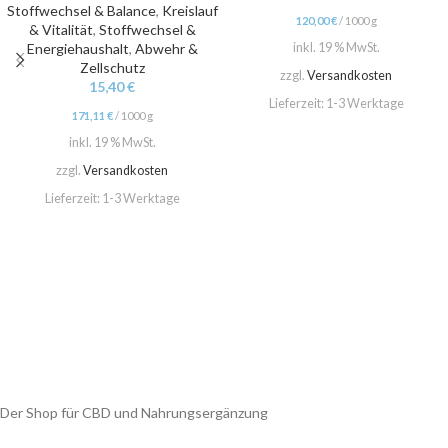
Stoffwechsel & Balance
,
Kreislauf
120,00
€
/
1000
g
& Vitalität
,
Stoffwechsel &
inkl. 19 % MwSt.
Energiehaushalt
,
Abwehr &
Zellschutz
zzgl.
Versandkosten
15,40
€
Lieferzeit:
1-3 Werktage
171,11
€
/
1000
g
inkl. 19 % MwSt.
zzgl.
Versandkosten
Lieferzeit:
1-3 Werktage
Der Shop für CBD und Nahrungsergänzung