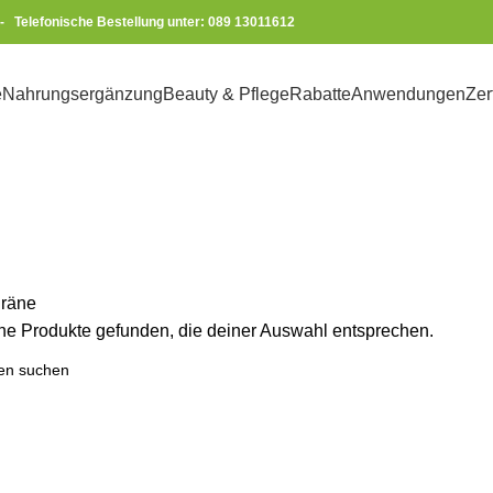
-
Telefonische Bestellung unter: 089 13011612
e
Nahrungsergänzung
Beauty & Pflege
Rabatte
Anwendungen
Zer
Migräne
räne
ne Produkte gefunden, die deiner Auswahl entsprechen.