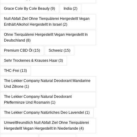
Grace Cole By Cole Beauty
(9)
India
(2)
Null Abfall Ziel Ohne Tierquälerei Hergestellt Vegan
Enthält Alkohol Hergestellt In Israel
(2)
Ohne Tierquälerei Hergestellt Vegan Hergestellt In
Deutschland
(8)
Premium CBD Öl
(15)
Schweiz
(15)
Sehr Trockenes & Krauses Haar
(3)
THC-Frei
(13)
The Lekker Company Natural Deodorant Mandarine
Und Zitrone
(1)
The Lekker Company Natural Deodorant
Pfefferminze Und Rosmarin
(1)
The Lekker Company Natürliches Deo Lavendel
(1)
Umweltfreundlich Null Abfall Ziel Ohne Tierquälerei
Hergestellt Vegan Hergestellt In Niederlande
(4)