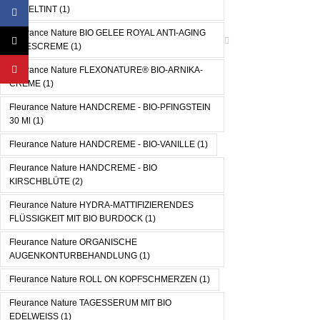
MITTELTINT
(1)
Facebook
Fleurance Nature BIO GELEE ROYAL ANTI-AGING
X
TAGESCREME
(1)
YouTube
Fleurance Nature FLEXONATURE® BIO-ARNIKA-
CREME
(1)
Fleurance Nature HANDCREME - BIO-PFINGSTEIN
30 Ml
(1)
Fleurance Nature HANDCREME - BIO-VANILLE
(1)
Fleurance Nature HANDCREME - BIO
KIRSCHBLÜTE
(2)
Fleurance Nature HYDRA-MATTIFIZIERENDES
FLÜSSIGKEIT MIT BIO BURDOCK
(1)
Fleurance Nature ORGANISCHE
AUGENKONTURBEHANDLUNG
(1)
Fleurance Nature ROLL ON KOPFSCHMERZEN
(1)
Fleurance Nature TAGESSERUM MIT BIO
EDELWEISS
(1)