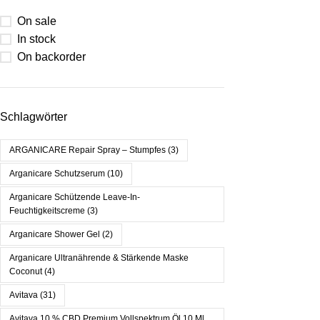
On sale
In stock
On backorder
Schlagwörter
ARGANICARE Repair Spray – Stumpfes
(3)
Arganicare Schutzserum
(10)
Arganicare Schützende Leave-In-
Feuchtigkeitscreme
(3)
Arganicare Shower Gel
(2)
Arganicare Ultranährende & Stärkende Maske
Coconut
(4)
Avitava
(31)
Avitava 10 % CBD Premium Vollspektrum Öl 10 Ml