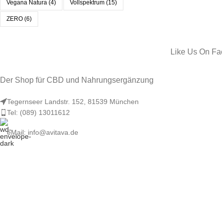
Vegana Natura
(4)
Vollspektrum
(15)
ZERO
(6)
Like Us On F
Der Shop für CBD und Nahrungsergänzung
Tegernseer Landstr. 152, 81539 München
Tel: (089) 13011612
eMail: info@avitava.de