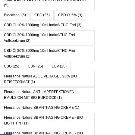
(5)
Biocannol
(6)
CBC
(25)
CBD Öl 5%
(3)
CBD Öl 10% 1000mg 10ml India® THC-Frei
(3)
CBD Öl 20% 1000mg 10ml India®THC-Frei
Vollspektrum
(3)
CBD Öl 30% 3000mg 10ml India®THC-Frei
Vollspektrum
(2)
CBG
(25)
CBN
(25)
CBV
(25)
Fleurance Nature ALOE VERA GEL 96% BIO
REISEFORMAT
(1)
Fleurance Nature ANTI-IMPERFEKTIONEN-
EMULSION MIT BIO-BURDOCK
(1)
Fleurance Nature BB ANTI-AGING CREME
(1)
Fleurance Nature BB ANTI-AGING CREME - BIO
LIGHT TINT
(1)
Fleurance Nature BB ANTI-AGING CREME - BIO