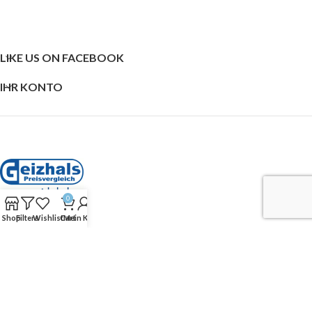
LIKE US ON FACEBOOK
IHR KONTO
0
Shop
Filters
Wishlist
Cart
Mein Konto
SHOP