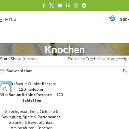
0
MENU
0,00
Knochen
Start
Shop
Knochen
Einzelnes Ergebnis wird angezeigt
Show sidebar
NEW
VitaSanum® Joint Restore – 120
Tabletten
Gelenkgesundheit
,
Gelenke &
Bewegung
,
Sport & Performance
,
Gelenke & Beweglichkeit
,
Aminosäuren
,
Knochen