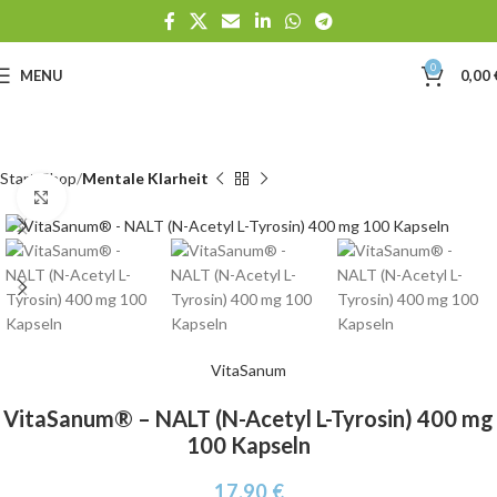
0
MENU
0,00
Start
Shop
Mentale Klarheit
Click to enlarge
VitaSanum
VitaSanum® – NALT (N-Acetyl L-Tyrosin) 400 mg
100 Kapseln
17,90
€