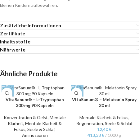
kleinen Kindern aufbewahren.
Zusätzliche Informationen
Zertifikate
Inhaltsstoffe
Nährwerte
Ähnliche Produkte
VitaSanum® – L-Tryptophan
VitaSanum® – Melatonin Spray
300 mg 90 Kapseln
30 ml
Konzentration & Geist
,
Mentale
Mentale Klarheit & Fokus
,
Klarheit
,
Mentale Klarheit &
Regeneration
,
Seele & Schlaf
Fokus
,
Seele & Schlaf
,
12,40
€
Aminosäuren
413,33
€
/
1000
g