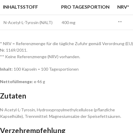
INHALTSSTOFF
PRO TAGESPORTION
NRV*
N-Acetyl-L-Tyrosin (NALT)
400 mg
**
* NRV = Referenzmenge für die tägliche Zufuhr gemäß Verordnung (EU)
Nr. 1169/2011.
** Keine Referenzmenge (NRV) vorhanden.
Inhalt:
100 Kapseln = 100 Tagesportionen
Nettofüllmenge:
℮ 46 g
Zutaten
N-Acetyl-L-Tyrosin, Hydroxypropylmethylcellulose (pflanzliche
Kapselhülle), Trennmittel: Magnesiumsalze der Speisefettsäuren.
Verzehrempfehlung