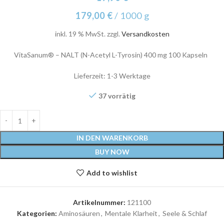
179,00
€
/
1000
g
inkl. 19 % MwSt.
zzgl.
Versandkosten
VitaSanum® – NALT (N-Acetyl L-Tyrosin) 400 mg 100 Kapseln
Lieferzeit:
1-3 Werktage
37 vorrätig
IN DEN WARENKORB
BUY NOW
Add to wishlist
Artikelnummer:
121100
Kategorien:
Aminosäuren
,
Mentale Klarheit
,
Seele & Schlaf