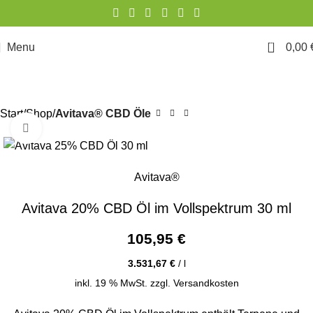
0
Menu
0,00
Start
Shop
Avitava® CBD Öle
Click to enlarge
Avitava®
Avitava 20% CBD Öl im Vollspektrum 30 ml
105,95
€
3.531,67
€
/
l
inkl. 19 % MwSt.
zzgl.
Versandkosten