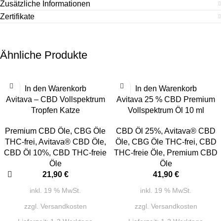
Zusätzliche Informationen
Zertifikate
Ähnliche Produkte
In den Warenkorb
In den Warenkorb
Avitava – CBD Vollspektrum
Avitava 25 % CBD Premium
Tropfen Katze
Vollspektrum Öl 10 ml
Premium CBD Öle
,
CBG Öle
CBD Öl 25%
,
Avitava® CBD
THC-frei
,
Avitava® CBD Öle
,
Öle
,
CBG Öle THC-frei
,
CBD
CBD Öl 10%
,
CBD THC-freie
THC-freie Öle
,
Premium CBD
Öle
Öle
21,90
€
41,90
€
inkl. 19 % MwSt.
inkl. 19 % MwSt.
zzgl.
Versandkosten
zzgl.
Versandkosten