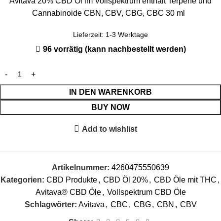
Avitava 20% CBD Öl im Vollspektrum enthält Terpene und
Cannabinoide CBN, CBV, CBG, CBC 30 ml
Lieferzeit:
1-3 Werktage
96 vorrätig (kann nachbestellt werden)
IN DEN WARENKORB
BUY NOW
Add to wishlist
Artikelnummer:
4260475550639
Kategorien:
CBD Produkte
,
CBD Öl 20%
,
CBD Öle mit THC
,
Avitava® CBD Öle
,
Vollspektrum CBD Öle
Schlagwörter:
Avitava
,
CBC
,
CBG
,
CBN
,
CBV