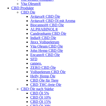
Vita Oleum®
CBD Produkte
CBD Öle
Avitava® CBD Öle
Avitava® CBD Öl mit Aroma
Biocannol® CBD Öle
ALPHABINOL®
Candropharm CBD Öle
India® CBD Öle
Jinxx Vollspektrum
Vita Oleum CBD Öle
John Hemp CBD Öle
Encann® CBD Öle
SFD
canneo.
ZERO CBD Öle
Vollspektrum CBD Öle
Helfy Hemp Öle
CBD Öle für Tiere
CBD THC-freie Öle
CBD Öle nach Stärke
CBD Öl 5%
CBD Öl 10%
CBD Öl 15%
CBD Öl 20%