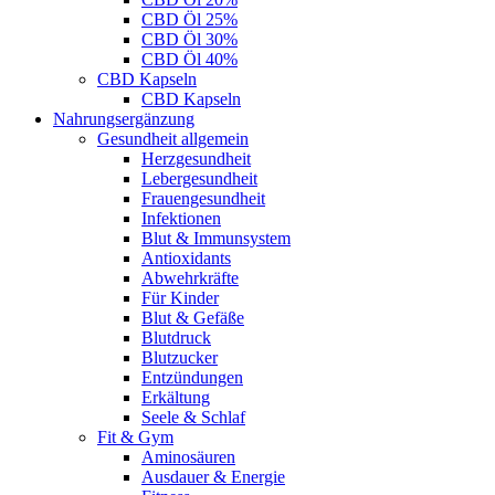
CBD Öl 25%
CBD Öl 30%
CBD Öl 40%
CBD Kapseln
CBD Kapseln
Nahrungsergänzung
Gesundheit allgemein
Herzgesundheit
Lebergesundheit
Frauengesundheit
Infektionen
Blut & Immunsystem
Antioxidants
Abwehrkräfte
Für Kinder
Blut & Gefäße
Blutdruck
Blutzucker
Entzündungen
Erkältung
Seele & Schlaf
Fit & Gym
Aminosäuren
Ausdauer & Energie