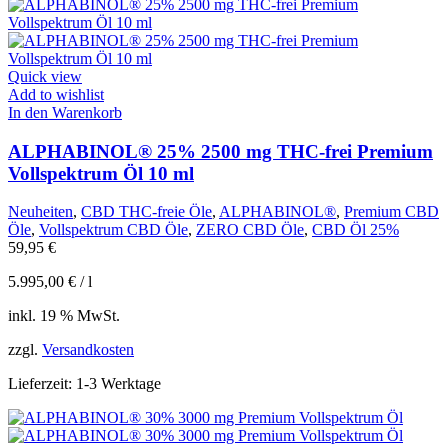
Quick view
Add to wishlist
In den Warenkorb
ALPHABINOL® 25% 2500 mg THC-frei Premium
Vollspektrum Öl 10 ml
Neuheiten
,
CBD THC-freie Öle
,
ALPHABINOL®
,
Premium CBD
Öle
,
Vollspektrum CBD Öle
,
ZERO CBD Öle
,
CBD Öl 25%
59,95
€
5.995,00
€
/
l
inkl. 19 % MwSt.
zzgl.
Versandkosten
Lieferzeit:
1-3 Werktage