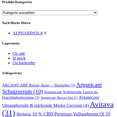
Produkt-Kategorien
Nach Marke filtern
ALPHABINOL®
9
Lagerstatus
On sale
In stock
On backorder
Schlagwörter
Arganicare
ARGANICARE Repair Spray – Stumpfes
(3)
Schutzserum
(10)
Arganicare Schützende Leave-in-
Arganicare
Feuchtigkeitscreme
(3)
Arganicare Shower Gel
(2)
Avitava
Ultranährende & stärkende Maske Coconut
(4)
(31)
Avitava 10 % CBD Premium Vollspektrum Öl 10