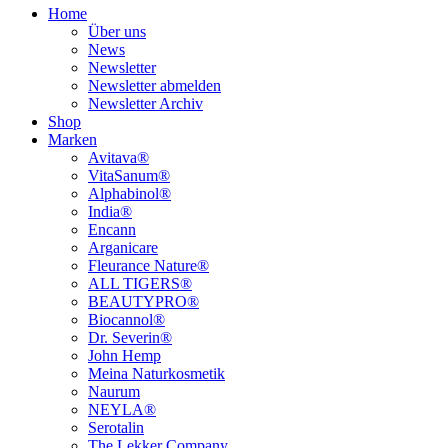
Home
Über uns
News
Newsletter
Newsletter abmelden
Newsletter Archiv
Shop
Marken
Avitava®
VitaSanum®
Alphabinol®
India®
Encann
Arganicare
Fleurance Nature®
ALL TIGERS®
BEAUTYPRO®
Biocannol®
Dr. Severin®
John Hemp
Meina Naturkosmetik
Naurum
NEYLA®
Serotalin
The Lekker Company