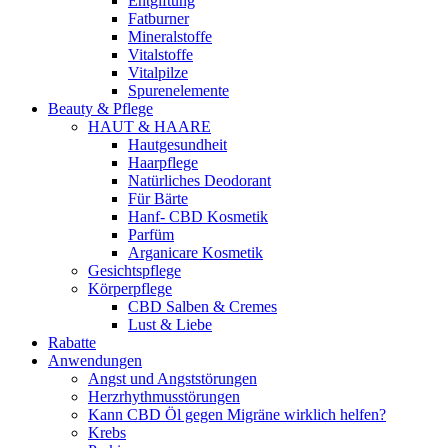
Entgiftung
Fatburner
Mineralstoffe
Vitalstoffe
Vitalpilze
Spurenelemente
Beauty & Pflege
HAUT & HAARE
Hautgesundheit
Haarpflege
Natürliches Deodorant
Für Bärte
Hanf- CBD Kosmetik
Parfüm
Arganicare Kosmetik
Gesichtspflege
Körperpflege
CBD Salben & Cremes
Lust & Liebe
Rabatte
Anwendungen
Angst und Angststörungen
Herzrhythmusstörungen
Kann CBD Öl gegen Migräne wirklich helfen?
Krebs