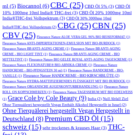
CBC
(25)
Biocannol
(6)
ml
(5)
CBD Öl 5%
(3)
CBD Öl
10% 1000mg 10ml India® THC-frei
(3)
CBD Öl 20% 1000mg 10ml
India®THC-frei Vollspektrum
(3)
CBD Öl 30% 3000mg 10ml
CBG
(25)
CBN
(25)
India®THC-frei Vollspektrum
(2)
CBV
(25)
Fleurance Nature ALOE VERA GEL 96% BIO REISEFORMAT
(1)
Fleurance Nature ANTI-IMPERFEKTIONEN-EMULSION MIT BIO-BURDOCK
(1)
Fleurance Nature BB ANTI-AGING CREME
(1)
Fleurance Nature BB ANTI-AGING
CREME - BIO LIGHT TINT
(1)
Fleurance Nature BB ANTI-AGING CREME - BIO
MITTELTINT
(1)
Fleurance Nature BIO GELEE ROYAL ANTI-AGING TAGESCREME
(1)
Fleurance Nature FLEXONATURE® BIO-ARNIKA-CREME
(1)
Fleurance Nature
HANDCREME - BIO-PFINGSTEIN 30 ml
(1)
Fleurance Nature HANDCREME - BIO-
Fleurance Nature HANDCREME - BIO KIRSCHBLÜTE
(2)
VANILLE
(1)
Fleurance Nature HYDRA-MATTIFIZIERENDES FLÜSSIGKEIT MIT BIO BURDOCK
(1)
Fleurance Nature ORGANISCHE AUGENKONTURBEHANDLUNG
(1)
Fleurance Nature
ROLL ON KOPFSCHMERZEN
(1)
Fleurance Nature TAGESSERUM MIT BIO EDELWEISS
Grace Cole by Cole Beauty
(9)
India
(2)
Null Abfall Ziel
(1)
Ohne Tierquälerei hergestellt Vegan Enthält Alkohol Hergestellt in Israel
(2)
Ohne Tierquälerei hergestellt Vegan Hergestellt in
Premium CBD Öl
(15)
Deutschland
(8)
schweiz
(15)
THC-
sehr trockenes & krauses Haar
(3)
frei
(13)