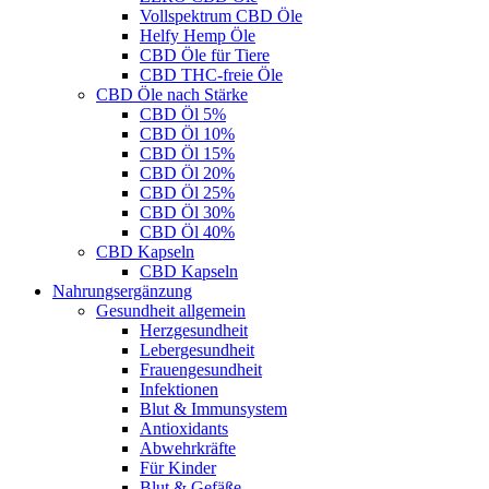
Vollspektrum CBD Öle
Helfy Hemp Öle
CBD Öle für Tiere
CBD THC-freie Öle
CBD Öle nach Stärke
CBD Öl 5%
CBD Öl 10%
CBD Öl 15%
CBD Öl 20%
CBD Öl 25%
CBD Öl 30%
CBD Öl 40%
CBD Kapseln
CBD Kapseln
Nahrungsergänzung
Gesundheit allgemein
Herzgesundheit
Lebergesundheit
Frauengesundheit
Infektionen
Blut & Immunsystem
Antioxidants
Abwehrkräfte
Für Kinder
Blut & Gefäße