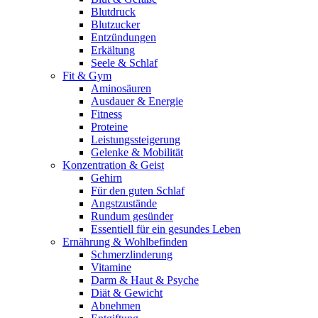
Blutdruck
Blutzucker
Entzündungen
Erkältung
Seele & Schlaf
Fit & Gym
Aminosäuren
Ausdauer & Energie
Fitness
Proteine
Leistungssteigerung
Gelenke & Mobilität
Konzentration & Geist
Gehirn
Für den guten Schlaf
Angstzustände
Rundum gesünder
Essentiell für ein gesundes Leben
Ernährung & Wohlbefinden
Schmerzlinderung
Vitamine
Darm & Haut & Psyche
Diät & Gewicht
Abnehmen