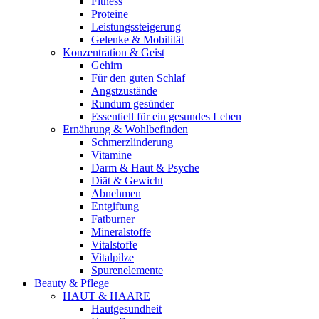
Fitness
Proteine
Leistungssteigerung
Gelenke & Mobilität
Konzentration & Geist
Gehirn
Für den guten Schlaf
Angstzustände
Rundum gesünder
Essentiell für ein gesundes Leben
Ernährung & Wohlbefinden
Schmerzlinderung
Vitamine
Darm & Haut & Psyche
Diät & Gewicht
Abnehmen
Entgiftung
Fatburner
Mineralstoffe
Vitalstoffe
Vitalpilze
Spurenelemente
Beauty & Pflege
HAUT & HAARE
Hautgesundheit