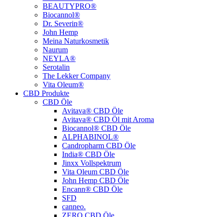
BEAUTYPRO®
Biocannol®
Dr. Severin®
John Hemp
Meina Naturkosmetik
Naurum
NEYLA®
Serotalin
The Lekker Company
Vita Oleum®
CBD Produkte
CBD Öle
Avitava® CBD Öle
Avitava® CBD Öl mit Aroma
Biocannol® CBD Öle
ALPHABINOL®
Candropharm CBD Öle
India® CBD Öle
Jinxx Vollspektrum
Vita Oleum CBD Öle
John Hemp CBD Öle
Encann® CBD Öle
SFD
canneo.
ZERO CBD Öle