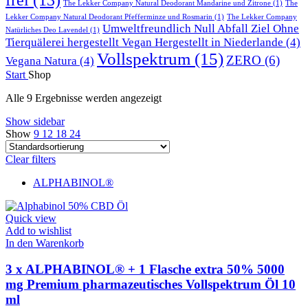
The Lekker Company Natural Deodorant Mandarine und Zitrone
(1)
The
Lekker Company Natural Deodorant Pfefferminze und Rosmarin
(1)
The Lekker Company
Umweltfreundlich Null Abfall Ziel Ohne
Natürliches Deo Lavendel
(1)
Tierquälerei hergestellt Vegan Hergestellt in Niederlande
(4)
Vollspektrum
(15)
ZERO
(6)
Vegana Natura
(4)
Start
Shop
Alle 9 Ergebnisse werden angezeigt
Show sidebar
Show
9
12
18
24
Clear filters
ALPHABINOL®
Quick view
Add to wishlist
In den Warenkorb
3 x ALPHABINOL® + 1 Flasche extra 50% 5000
mg Premium pharmazeutisches Vollspektrum Öl 10
ml