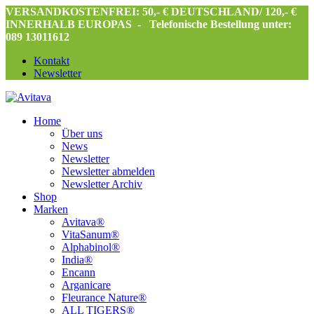
VERSANDKOSTENFREI: 50,- € DEUTSCHLAND/ 120,- €
INNERHALB EUROPAS -
Telefonische Bestellung unter:
089 13011612
Kontakt
Newsletter
Home
Über uns
News
Newsletter
Newsletter abmelden
Newsletter Archiv
Shop
Marken
Avitava®
VitaSanum®
Alphabinol®
India®
Encann
Arganicare
Fleurance Nature®
ALL TIGERS®