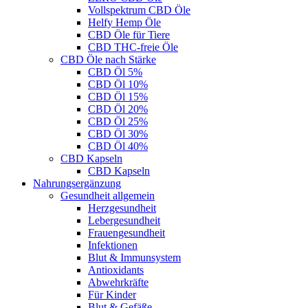
Vollspektrum CBD Öle
Helfy Hemp Öle
CBD Öle für Tiere
CBD THC-freie Öle
CBD Öle nach Stärke
CBD Öl 5%
CBD Öl 10%
CBD Öl 15%
CBD Öl 20%
CBD Öl 25%
CBD Öl 30%
CBD Öl 40%
CBD Kapseln
CBD Kapseln
Nahrungsergänzung
Gesundheit allgemein
Herzgesundheit
Lebergesundheit
Frauengesundheit
Infektionen
Blut & Immunsystem
Antioxidants
Abwehrkräfte
Für Kinder
Blut & Gefäße