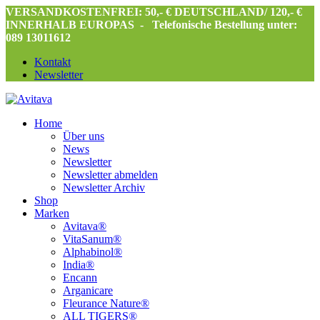
VERSANDKOSTENFREI: 50,- € DEUTSCHLAND/ 120,- €
INNERHALB EUROPAS -
Telefonische Bestellung unter:
089 13011612
Kontakt
Newsletter
Home
Über uns
News
Newsletter
Newsletter abmelden
Newsletter Archiv
Shop
Marken
Avitava®
VitaSanum®
Alphabinol®
India®
Encann
Arganicare
Fleurance Nature®
ALL TIGERS®