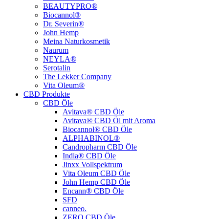
BEAUTYPRO®
Biocannol®
Dr. Severin®
John Hemp
Meina Naturkosmetik
Naurum
NEYLA®
Serotalin
The Lekker Company
Vita Oleum®
CBD Produkte
CBD Öle
Avitava® CBD Öle
Avitava® CBD Öl mit Aroma
Biocannol® CBD Öle
ALPHABINOL®
Candropharm CBD Öle
India® CBD Öle
Jinxx Vollspektrum
Vita Oleum CBD Öle
John Hemp CBD Öle
Encann® CBD Öle
SFD
canneo.
ZERO CBD Öle