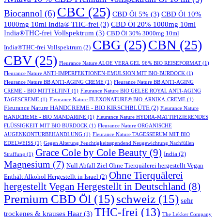
CBC
(25)
Biocannol
(6)
CBD Öl 5%
(3)
CBD Öl 10%
1000mg 10ml India® THC-frei
(3)
CBD Öl 20% 1000mg 10ml
India®THC-frei Vollspektrum
(3)
CBD Öl 30% 3000mg 10ml
CBG
(25)
CBN
(25)
India®THC-frei Vollspektrum
(2)
CBV
(25)
Fleurance Nature ALOE VERA GEL 96% BIO REISEFORMAT
(1)
Fleurance Nature ANTI-IMPERFEKTIONEN-EMULSION MIT BIO-BURDOCK
(1)
Fleurance Nature BB ANTI-AGING CREME
(1)
Fleurance Nature BB ANTI-AGING
CREME - BIO MITTELTINT
(1)
Fleurance Nature BIO GELEE ROYAL ANTI-AGING
TAGESCREME
(1)
Fleurance Nature FLEXONATURE® BIO-ARNIKA-CREME
(1)
Fleurance Nature HANDCREME - BIO KIRSCHBLÜTE
(2)
Fleurance Nature
HANDCREME - BIO MANDARINE
(1)
Fleurance Nature HYDRA-MATTIFIZIERENDES
FLÜSSIGKEIT MIT BIO BURDOCK
(1)
Fleurance Nature ORGANISCHE
AUGENKONTURBEHANDLUNG
(1)
Fleurance Nature TAGESSERUM MIT BIO
EDELWEISS
(1)
Gegen Alterung Feuchtigkeitsspendend Neugewichtung Nachfüllen
Grace Cole by Cole Beauty
(9)
India
(2)
Straffung
(1)
Magnesium
(7)
Null Abfall Ziel Ohne Tierquälerei hergestellt Vegan
Ohne Tierquälerei
Enthält Alkohol Hergestellt in Israel
(2)
hergestellt Vegan Hergestellt in Deutschland
(8)
Premium CBD Öl
(15)
schweiz
(15)
sehr
THC-frei
(13)
trockenes & krauses Haar
(3)
The Lekker Company