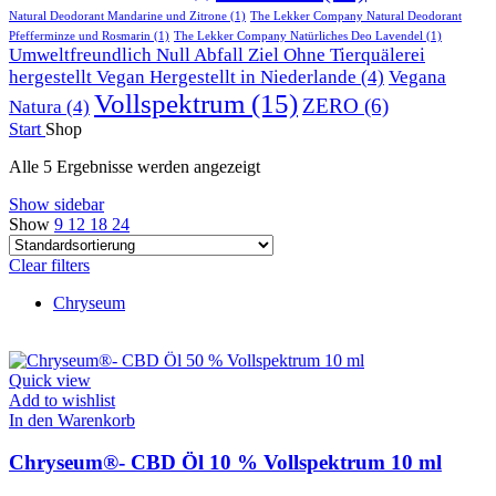
Natural Deodorant Mandarine und Zitrone
(1)
The Lekker Company Natural Deodorant
Pfefferminze und Rosmarin
(1)
The Lekker Company Natürliches Deo Lavendel
(1)
Umweltfreundlich Null Abfall Ziel Ohne Tierquälerei
hergestellt Vegan Hergestellt in Niederlande
(4)
Vegana
Vollspektrum
(15)
ZERO
(6)
Natura
(4)
Start
Shop
Alle 5 Ergebnisse werden angezeigt
Show sidebar
Show
9
12
18
24
Clear filters
Chryseum
Quick view
Add to wishlist
In den Warenkorb
Chryseum®- CBD Öl 10 % Vollspektrum 10 ml