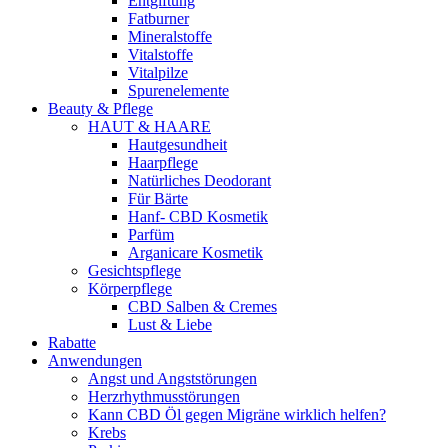
Entgiftung
Fatburner
Mineralstoffe
Vitalstoffe
Vitalpilze
Spurenelemente
Beauty & Pflege
HAUT & HAARE
Hautgesundheit
Haarpflege
Natürliches Deodorant
Für Bärte
Hanf- CBD Kosmetik
Parfüm
Arganicare Kosmetik
Gesichtspflege
Körperpflege
CBD Salben & Cremes
Lust & Liebe
Rabatte
Anwendungen
Angst und Angststörungen
Herzrhythmusstörungen
Kann CBD Öl gegen Migräne wirklich helfen?
Krebs