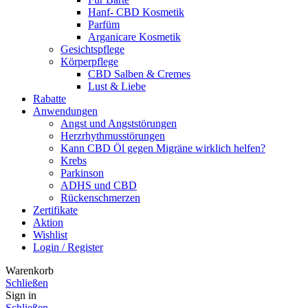
Hanf- CBD Kosmetik
Parfüm
Arganicare Kosmetik
Gesichtspflege
Körperpflege
CBD Salben & Cremes
Lust & Liebe
Rabatte
Anwendungen
Angst und Angststörungen
Herzrhythmusstörungen
Kann CBD Öl gegen Migräne wirklich helfen?
Krebs
Parkinson
ADHS und CBD
Rückenschmerzen
Zertifikate
Aktion
Wishlist
Login / Register
Warenkorb
Schließen
Sign in
Schließen