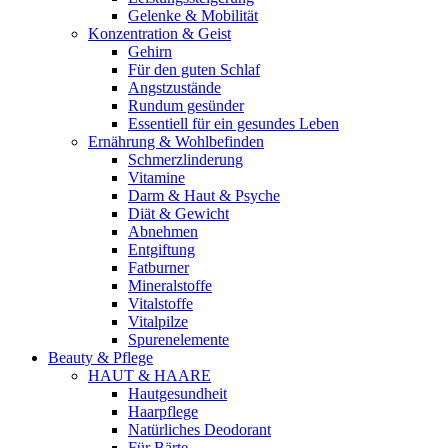
Gelenke & Mobilität
Konzentration & Geist
Gehirn
Für den guten Schlaf
Angstzustände
Rundum gesünder
Essentiell für ein gesundes Leben
Ernährung & Wohlbefinden
Schmerzlinderung
Vitamine
Darm & Haut & Psyche
Diät & Gewicht
Abnehmen
Entgiftung
Fatburner
Mineralstoffe
Vitalstoffe
Vitalpilze
Spurenelemente
Beauty & Pflege
HAUT & HAARE
Hautgesundheit
Haarpflege
Natürliches Deodorant
Für Bärte