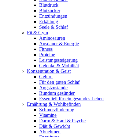
Blutdruck
Blutzucker
Entzündungen
Erkältung
Seele & Schlaf
Fit & Gym
Aminosäuren
Ausdauer & Energie
Fitness
Proteine
Leistungssteigerung
Gelenke & Mobilität
Konzentration & Geist
Gehirn
Für den guten Schlaf
Angstzustände
Rundum gesünder
Essentiell für ein gesundes Leben
Ernährung & Wohlbefinden
Schmerzlinderung
Vitamine
Darm & Haut & Psyche
Diät & Gewicht
Abnehmen