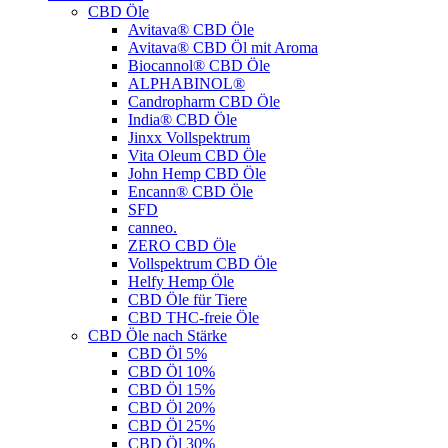
CBD Öle
Avitava® CBD Öle
Avitava® CBD Öl mit Aroma
Biocannol® CBD Öle
ALPHABINOL®
Candropharm CBD Öle
India® CBD Öle
Jinxx Vollspektrum
Vita Oleum CBD Öle
John Hemp CBD Öle
Encann® CBD Öle
SFD
canneo.
ZERO CBD Öle
Vollspektrum CBD Öle
Helfy Hemp Öle
CBD Öle für Tiere
CBD THC-freie Öle
CBD Öle nach Stärke
CBD Öl 5%
CBD Öl 10%
CBD Öl 15%
CBD Öl 20%
CBD Öl 25%
CBD Öl 30%