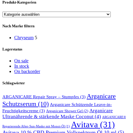
Produkt-Kategorien
Nach Marke filtern
Chryseum
5
Lagerstatus
On sale
In stock
On backorder
Schlagwörter
Arganicare
ARGANICARE Repair Spray – Stumpfes
(3)
Schutzserum
(10)
Arganicare Schützende Leave-in-
Arganicare
Feuchtigkeitscreme
(3)
Arganicare Shower Gel
(2)
Ultranährende & stärkende Maske Coconut
(4)
ARGANICARE®
Avitava
(31)
Reparierende After-Sun-Maske mit Monoi-Öl
(1)
Avitava 10 % CBD Premium Vollspektrum Öl 10 ml
(5)