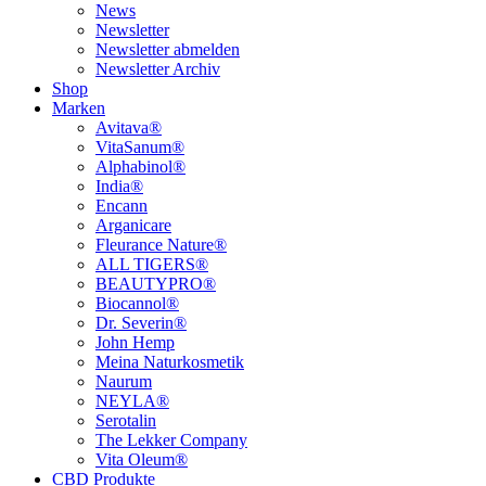
News
Newsletter
Newsletter abmelden
Newsletter Archiv
Shop
Marken
Avitava®
VitaSanum®
Alphabinol®
India®
Encann
Arganicare
Fleurance Nature®
ALL TIGERS®
BEAUTYPRO®
Biocannol®
Dr. Severin®
John Hemp
Meina Naturkosmetik
Naurum
NEYLA®
Serotalin
The Lekker Company
Vita Oleum®
CBD Produkte