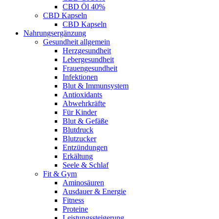
CBD Öl 40%
CBD Kapseln
CBD Kapseln
Nahrungsergänzung
Gesundheit allgemein
Herzgesundheit
Lebergesundheit
Frauengesundheit
Infektionen
Blut & Immunsystem
Antioxidants
Abwehrkräfte
Für Kinder
Blut & Gefäße
Blutdruck
Blutzucker
Entzündungen
Erkältung
Seele & Schlaf
Fit & Gym
Aminosäuren
Ausdauer & Energie
Fitness
Proteine
Leistungssteigerung