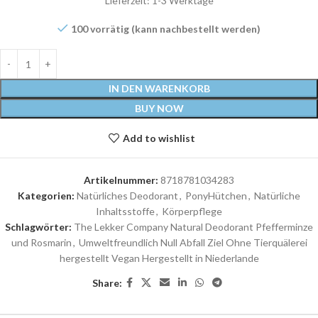
Lieferzeit:
1-3 Werktage
100 vorrätig (kann nachbestellt werden)
IN DEN WARENKORB
BUY NOW
Add to wishlist
Artikelnummer:
8718781034283
Kategorien:
Natürliches Deodorant
,
PonyHütchen
,
Natürliche
Inhaltsstoffe
,
Körperpflege
Schlagwörter:
The Lekker Company Natural Deodorant Pfefferminze
und Rosmarin
,
Umweltfreundlich Null Abfall Ziel Ohne Tierquälerei
hergestellt Vegan Hergestellt in Niederlande
Share: