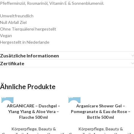
Pfefferminzöl, Rosmarinöl, Vitamin E & Sonnenblumenöl.
Umweltfreundlich
Null Abfall Ziel
Ohne Tierquälerei hergestellt
Vegan
Hergestellt in Niederlande
Zusätzliche Informationen
Zertifikate
Ähnliche Produkte
ARGANICARE – Duschgel –
Arganicare Shower Gel –
Ylang Ylang & Aloe Vera –
Pomegranate & Eau de Rose –
Flasche 500 ml
Bottle 500 ml
Körperpflege
,
Beauty &
Körperpflege
,
Beauty &