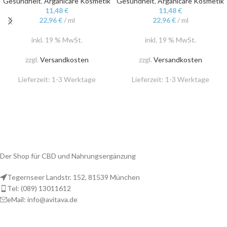
Gesundheit
,
Arganicare Kosmetik
Gesundheit
,
Arganicare Kosmetik
11,48
€
11,48
€
22,96
€
/
ml
22,96
€
/
ml
inkl. 19 % MwSt.
inkl. 19 % MwSt.
zzgl.
Versandkosten
zzgl.
Versandkosten
Lieferzeit:
1-3 Werktage
Lieferzeit:
1-3 Werktage
Der Shop für CBD und Nahrungsergänzung
Tegernseer Landstr. 152, 81539 München
Tel: (089) 13011612
eMail: info@avitava.de