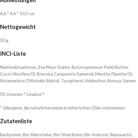
Abmessungen
4,6 * 4,6 * 13,5 cm
Nettogewicht
30 g
INCI-Liste
Natriumbicarbonat, Zea Mays Stärke, Butyrospermum Parkii Butter,
Cocos Nucifera Öl, Brassica Campestris Samenöl, Mentha Piperita Öl,
Rosemarinus Officinalis Blattöl, Tocopherol, Helianthus Annuus Samen
Öl, Limonen *, Linalool *
* Allergene, die natürlicherweise in ätherischen Ölen vorkommen
Zutatenliste
Backpulver, Bio-Maisstärke, Bio-Shea Boter, Bio-Kokosöl, Rapswachs,