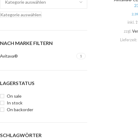
2
Kategorie auswählen
2.3
inkl. 
zzgl.
Ve
Lieferzeit:
NACH MARKE FILTERN
Avitava®
1
LAGERSTATUS
On sale
In stock
On backorder
SCHLAGWÖRTER