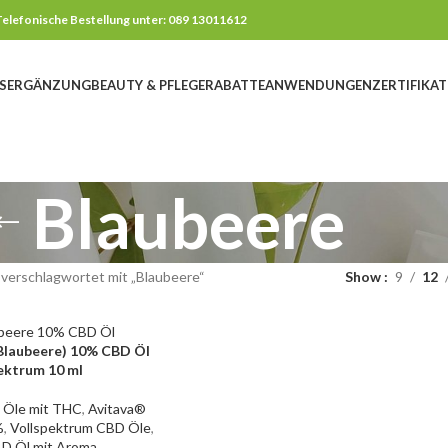
elefonische Bestellung unter: 089 13011612
SERGÄNZUNG
BEAUTY & PFLEGE
RABATTE
ANWENDUNGEN
ZERTIFIKAT
Blaubeere
verschlagwortet mit „Blaubeere“
Show
9
12
(Blaubeere) 10% CBD Öl
ektrum 10 ml
 Öle mit THC
,
Avitava®
%
,
Vollspektrum CBD Öle
,
D Öl mit Aroma