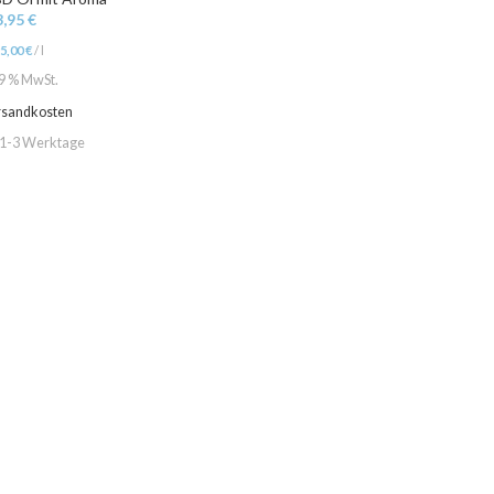
3,95
€
95,00
€
/
l
19 % MwSt.
rsandkosten
1-3 Werktage