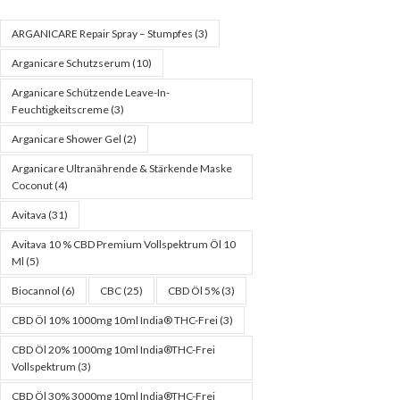
ARGANICARE Repair Spray – Stumpfes
(3)
Arganicare Schutzserum
(10)
Arganicare Schützende Leave-In-
Feuchtigkeitscreme
(3)
Arganicare Shower Gel
(2)
Arganicare Ultranährende & Stärkende Maske
Coconut
(4)
Avitava
(31)
Avitava 10 % CBD Premium Vollspektrum Öl 10
Ml
(5)
Biocannol
(6)
CBC
(25)
CBD Öl 5%
(3)
CBD Öl 10% 1000mg 10ml India® THC-Frei
(3)
CBD Öl 20% 1000mg 10ml India®THC-Frei
Vollspektrum
(3)
CBD Öl 30% 3000mg 10ml India®THC-Frei