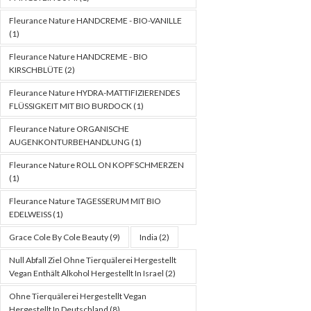
Fleurance Nature HANDCREME - BIO-VANILLE
(1)
Fleurance Nature HANDCREME - BIO
KIRSCHBLÜTE
(2)
Fleurance Nature HYDRA-MATTIFIZIERENDES
FLÜSSIGKEIT MIT BIO BURDOCK
(1)
Fleurance Nature ORGANISCHE
AUGENKONTURBEHANDLUNG
(1)
Fleurance Nature ROLL ON KOPFSCHMERZEN
(1)
Fleurance Nature TAGESSERUM MIT BIO
EDELWEISS
(1)
Grace Cole By Cole Beauty
(9)
India
(2)
Null Abfall Ziel Ohne Tierquälerei Hergestellt
Vegan Enthält Alkohol Hergestellt In Israel
(2)
Ohne Tierquälerei Hergestellt Vegan
Hergestellt In Deutschland
(8)