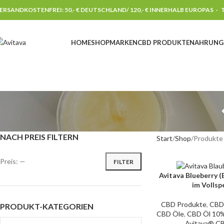
ERSANDKOSTENFREI: 50,- € DEUTSCHLAND/ 120,- € INNERHALB EUROPAS -
T
HOME
SHOP
MARKEN
CBD PRODUKTE
NAHRUNG
NACH PREIS FILTERN
Start
Shop
Produkte 
Preis:
—
FILTER
Avitava Blueberry 
IN DEN WARENKORB
im Vollsp
CBD Produkte
,
CBD
PRODUKT-KATEGORIEN
CBD Öle
,
CBD Öl 10
Avitava® CB