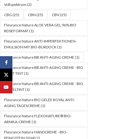
Vollspektrum
(2)
CBG
(25)
CBN
(25)
CBV
(25)
Fleurance Nature ALOE VERA GEL 96% BIO
REISEFORMAT
(1)
Fleurance Nature ANTI-IMPERFEKTIONEN-
EMULSION MIT BIO-BURDOCK
(1)
Fleurance Nature BB ANTI-AGING CREME
(1)
Facebook
Fleurance Nature BB ANTI-AGING CREME - BIO
LIGHT TINT
(1)
X
Fleurance Nature BB ANTI-AGING CREME - BIO
YouTube
MITTELTINT
(1)
Fleurance Nature BIO GELEE ROYAL ANTI-
AGING TAGESCREME
(1)
Fleurance Nature FLEXONATURE® BIO-
ARNIKA-CREME
(1)
Fleurance Nature HANDCREME - BIO-
PFINGSTEIN 30 Ml
(1)