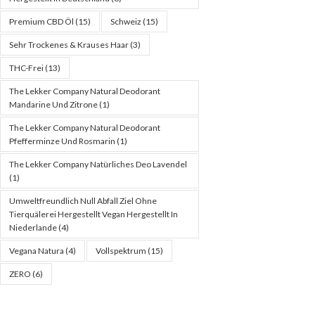
Premium CBD Öl
(15)
Schweiz
(15)
Sehr Trockenes & Krauses Haar
(3)
THC-Frei
(13)
The Lekker Company Natural Deodorant
Mandarine Und Zitrone
(1)
The Lekker Company Natural Deodorant
Pfefferminze Und Rosmarin
(1)
The Lekker Company Natürliches Deo Lavendel
(1)
Umweltfreundlich Null Abfall Ziel Ohne
Tierquälerei Hergestellt Vegan Hergestellt In
Niederlande
(4)
Vegana Natura
(4)
Vollspektrum
(15)
ZERO
(6)