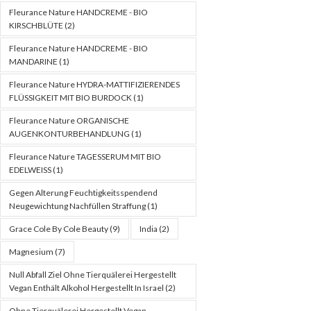
Fleurance Nature HANDCREME - BIO
KIRSCHBLÜTE
(2)
Fleurance Nature HANDCREME - BIO
MANDARINE
(1)
Fleurance Nature HYDRA-MATTIFIZIERENDES
FLÜSSIGKEIT MIT BIO BURDOCK
(1)
Fleurance Nature ORGANISCHE
AUGENKONTURBEHANDLUNG
(1)
Fleurance Nature TAGESSERUM MIT BIO
EDELWEISS
(1)
Gegen Alterung Feuchtigkeitsspendend
Neugewichtung Nachfüllen Straffung
(1)
Grace Cole By Cole Beauty
(9)
India
(2)
Magnesium
(7)
Null Abfall Ziel Ohne Tierquälerei Hergestellt
Vegan Enthält Alkohol Hergestellt In Israel
(2)
Ohne Tierquälerei Hergestellt Vegan