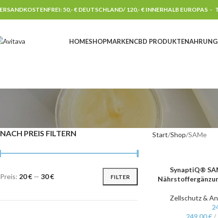
ERSANDKOSTENFREI: 50,- € DEUTSCHLAND/ 120,- € INNERHALB EUROPAS -
T
HOME
SHOP
MARKEN
CBD PRODUKTE
NAHRUNG
NACH PREIS FILTERN
Start
Shop
SAMe
SynaptiQ® SA
IN DEN WARENKORB
Preis:
20 €
—
30 €
FILTER
Nährstoffergänzun
Zellschutz & An
2
249,00
€
/