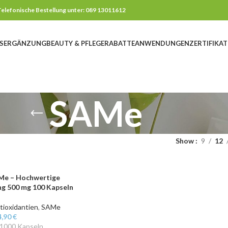
elefonische Bestellung unter: 089 13011612
SERGÄNZUNG
BEAUTY & PFLEGE
RABATTE
ANWENDUNGEN
ZERTIFIKAT
SAMe
Show
9
12
Me – Hochwertige
g 500 mg 100 Kapseln
tioxidantien
,
SAMe
4,90
€
1000
Kapseln