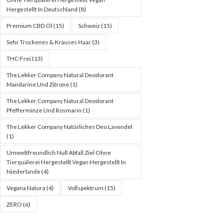
Hergestellt In Deutschland
(8)
Premium CBD Öl
(15)
Schweiz
(15)
Sehr Trockenes & Krauses Haar
(3)
THC-Frei
(13)
The Lekker Company Natural Deodorant
Mandarine Und Zitrone
(1)
The Lekker Company Natural Deodorant
Pfefferminze Und Rosmarin
(1)
The Lekker Company Natürliches Deo Lavendel
(1)
Umweltfreundlich Null Abfall Ziel Ohne
Tierquälerei Hergestellt Vegan Hergestellt In
Niederlande
(4)
Vegana Natura
(4)
Vollspektrum
(15)
ZERO
(6)