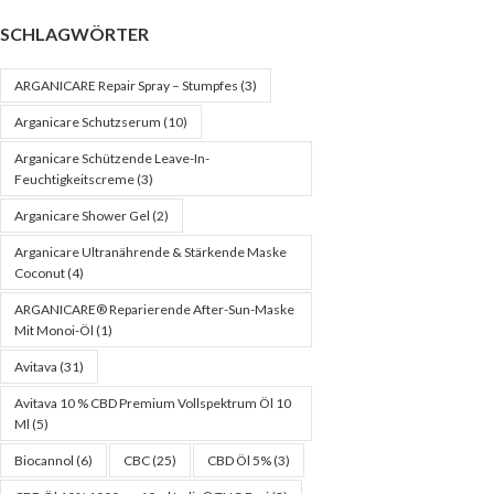
SCHLAGWÖRTER
ARGANICARE Repair Spray – Stumpfes
(3)
Arganicare Schutzserum
(10)
Arganicare Schützende Leave-In-
Feuchtigkeitscreme
(3)
Arganicare Shower Gel
(2)
Arganicare Ultranährende & Stärkende Maske
Coconut
(4)
ARGANICARE® Reparierende After-Sun-Maske
Mit Monoi-Öl
(1)
Avitava
(31)
Avitava 10 % CBD Premium Vollspektrum Öl 10
Ml
(5)
Biocannol
(6)
CBC
(25)
CBD Öl 5%
(3)