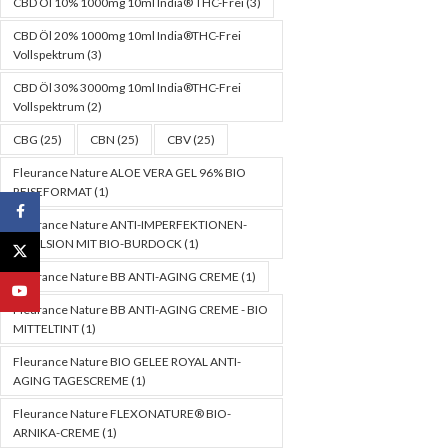
CBD Öl 10% 1000mg 10ml India® THC-Frei
(3)
CBD Öl 20% 1000mg 10ml India®THC-Frei
Vollspektrum
(3)
CBD Öl 30% 3000mg 10ml India®THC-Frei
Vollspektrum
(2)
CBG
(25)
CBN
(25)
CBV
(25)
Fleurance Nature ALOE VERA GEL 96% BIO
REISEFORMAT
(1)
Facebook
Fleurance Nature ANTI-IMPERFEKTIONEN-
EMULSION MIT BIO-BURDOCK
(1)
X
Fleurance Nature BB ANTI-AGING CREME
(1)
YouTube
Fleurance Nature BB ANTI-AGING CREME - BIO
MITTELTINT
(1)
Fleurance Nature BIO GELEE ROYAL ANTI-
AGING TAGESCREME
(1)
Fleurance Nature FLEXONATURE® BIO-
ARNIKA-CREME
(1)