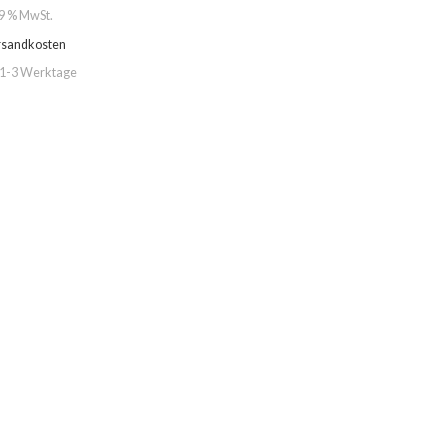
19 % MwSt.
rsandkosten
1-3 Werktage