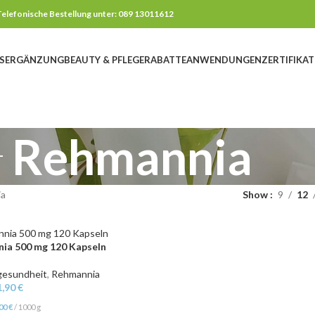
elefonische Bestellung unter: 089 13011612
SERGÄNZUNG
BEAUTY & PFLEGE
RABATTE
ANWENDUNGEN
ZERTIFIKAT
Rehmannia
ia
Show
9
12
ia 500 mg 120 Kapseln
gesundheit
,
Rehmannia
1,90
€
,00
€
/
1000
g