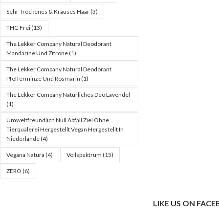
Sehr Trockenes & Krauses Haar
(3)
THC-Frei
(13)
The Lekker Company Natural Deodorant
Mandarine Und Zitrone
(1)
The Lekker Company Natural Deodorant
Pfefferminze Und Rosmarin
(1)
The Lekker Company Natürliches Deo Lavendel
(1)
Umweltfreundlich Null Abfall Ziel Ohne
Tierquälerei Hergestellt Vegan Hergestellt In
Niederlande
(4)
Vegana Natura
(4)
Vollspektrum
(15)
ZERO
(6)
LIKE US ON FAC