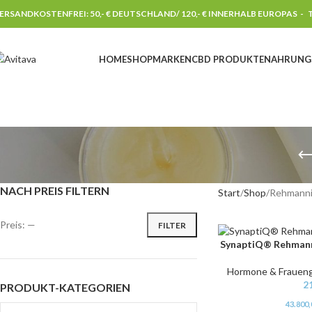
ERSANDKOSTENFREI: 50,- € DEUTSCHLAND/ 120,- € INNERHALB EUROPAS -
T
HOME
SHOP
MARKEN
CBD PRODUKTE
NAHRUNG
NACH PREIS FILTERN
Start
Shop
Rehmann
Preis:
—
FILTER
SynaptiQ® Rehmann
IN DEN WARENKORB
Hormone & Frauen
2
PRODUKT-KATEGORIEN
43.800