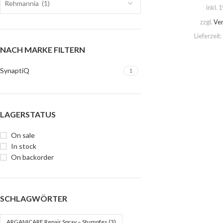
Rehmannia (1)
inkl. 
zzgl.
Ve
Lieferzeit:
NACH MARKE FILTERN
SynaptiQ
1
LAGERSTATUS
On sale
In stock
On backorder
SCHLAGWÖRTER
ARGANICARE Repair Spray – Stumpfes
(3)