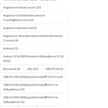
Arganicare Schutzserum
(10)
Arganicare Schützende Leave-In-
Feuchtigkeitscreme
(3)
Arganicare Shower Gel
(2)
Arganicare Ultranährende & Stärkende Maske
Coconut
(4)
Avitava
(31)
Avitava 10 % CBD Premium Vollspektrum Öl 10
Ml
(5)
Biocannol
(6)
CBC
(25)
CBD Öl 5%
(3)
CBD Öl 10% 1000mg 10ml India® THC-Frei
(3)
CBD Öl 20% 1000mg 10ml India®THC-Frei
Vollspektrum
(3)
CBD Öl 30% 3000mg 10ml India®THC-Frei
Vollspektrum
(2)