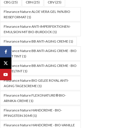
CBG
(25)
CBN
(25)
CBV
(25)
Fleurance Nature ALOE VERA GEL 96% BIO
REISEFORMAT
(1)
Fleurance Nature ANTI-IMPERFEKTIONEN-
EMULSION MIT BIO-BURDOCK
(1)
Fleurance Nature BB ANTI-AGING CREME
(1)
Fleurance Nature BB ANTI-AGING CREME - BIO
Facebook
LIGHT TINT
(1)
X
Fleurance Nature BB ANTI-AGING CREME - BIO
MITTELTINT
(1)
YouTube
Fleurance Nature BIO GELEE ROYAL ANTI-
AGING TAGESCREME
(1)
Fleurance Nature FLEXONATURE® BIO-
ARNIKA-CREME
(1)
Fleurance Nature HANDCREME - BIO-
PFINGSTEIN 30 Ml
(1)
Fleurance Nature HANDCREME - BIO-VANILLE