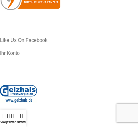
Like Us On Facebook
Ihr Konto
0
Shop
Shop
Filters
Wishlist
Mein Konto
Cart