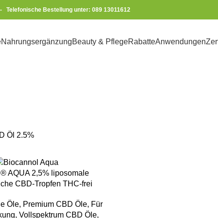
-
Telefonische Bestellung unter: 089 13011612
e
Nahrungsergänzung
Beauty & Pflege
Rabatte
Anwendungen
Zer
CBD Öl 2.5
D Öl 2.5%
KORB
l® AQUA 2,5% liposomale
iche CBD-Tropfen THC-frei
e Öle
,
Premium CBD Öle
,
Für
rkung
,
Vollspektrum CBD Öle
,