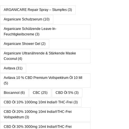
ARGANICARE Repair Spray – Stumpfes
(3)
Arganicare Schutzserum
(10)
Arganicare Schützende Leave-In-
Feuchtigkeitscreme
(3)
Arganicare Shower Gel
(2)
Arganicare Ultranährende & Stärkende Maske
Coconut
(4)
Avitava
(31)
Avitava 10 % CBD Premium Vollspektrum Öl 10 Ml
(5)
Biocannol
(6)
CBC
(25)
CBD Öl 5%
(3)
CBD Öl 10% 1000mg 10ml India® THC-Frei
(3)
CBD Öl 20% 1000mg 10ml India®THC-Frei
Vollspektrum
(3)
CBD Öl 30% 3000mg 10ml India®THC-Frei