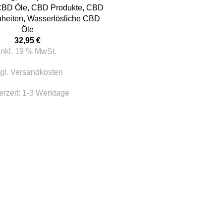
CBD Öle
,
CBD Produkte
,
CBD
heiten
,
Wasserlösliche CBD
Öle
32,95
€
inkl. 19 % MwSt.
gl.
Versandkosten
erzeit:
1-3 Werktage