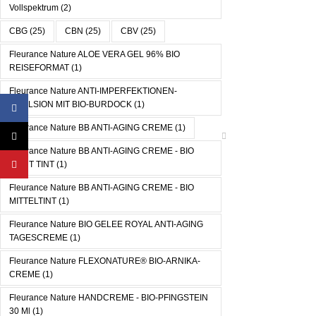
Vollspektrum
(2)
CBG
(25)
CBN
(25)
CBV
(25)
Fleurance Nature ALOE VERA GEL 96% BIO
REISEFORMAT
(1)
Fleurance Nature ANTI-IMPERFEKTIONEN-
EMULSION MIT BIO-BURDOCK
(1)
Facebook
Fleurance Nature BB ANTI-AGING CREME
(1)
X
Fleurance Nature BB ANTI-AGING CREME - BIO
YouTube
LIGHT TINT
(1)
Fleurance Nature BB ANTI-AGING CREME - BIO
MITTELTINT
(1)
Fleurance Nature BIO GELEE ROYAL ANTI-AGING
TAGESCREME
(1)
Fleurance Nature FLEXONATURE® BIO-ARNIKA-
CREME
(1)
Fleurance Nature HANDCREME - BIO-PFINGSTEIN
30 Ml
(1)