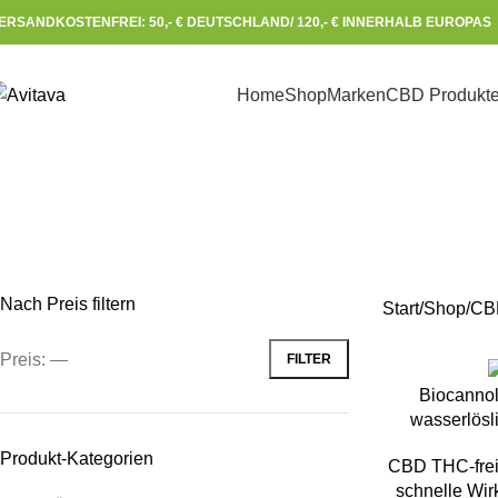
ERSANDKOSTENFREI: 50,- € DEUTSCHLAND/ 120,- € INNERHALB EUROPAS 
Home
Shop
Marken
CBD Produkt
Nach Preis filtern
Start
Shop
CB
Preis:
—
FILTER
IN DEN WAREN
Biocanno
wasserlösl
Produkt-Kategorien
CBD THC-frei
schnelle Wi