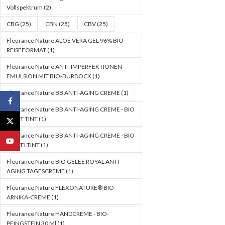
Vollspektrum
(2)
CBG
(25)
CBN
(25)
CBV
(25)
Fleurance Nature ALOE VERA GEL 96% BIO
REISEFORMAT
(1)
Fleurance Nature ANTI-IMPERFEKTIONEN-
EMULSION MIT BIO-BURDOCK
(1)
Fleurance Nature BB ANTI-AGING CREME
(1)
Facebook
Fleurance Nature BB ANTI-AGING CREME - BIO
LIGHT TINT
(1)
X
Fleurance Nature BB ANTI-AGING CREME - BIO
YouTube
MITTELTINT
(1)
Fleurance Nature BIO GELEE ROYAL ANTI-
AGING TAGESCREME
(1)
Fleurance Nature FLEXONATURE® BIO-
ARNIKA-CREME
(1)
Fleurance Nature HANDCREME - BIO-
PFINGSTEIN 30 Ml
(1)