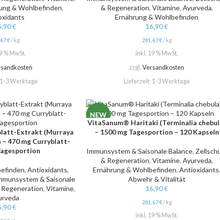
ung & Wohlbefinden
,
& Regeneration
,
Vitamine
,
Ayurveda
,
oxidants
Ernährung & Wohlbefinden
6,90
€
16,90
€
,67
€
/
kg
281,67
€
/
kg
19 % MwSt.
inkl. 19 % MwSt.
rsandkosten
zzgl.
Versandkosten
1-3 Werktage
Lieferzeit:
1-3 Werktage
NEW
VitaSanum® Haritaki (Terminalia chebul
IN DEN WARENKORB
latt-Extrakt (Murraya
– 1500 mg Tagesportion – 120 Kapseln
a – 470 mg Curryblatt-
Tagesportion
Immunsystem & Saisonale Balance
,
Zellsch
& Regeneration
,
Vitamine
,
Ayurveda
,
befinden
,
Antioxidants
,
Ernährung & Wohlbefinden
,
Antioxidants
mmunsystem & Saisonale
Abwehr & Vitalität
& Regeneration
,
Vitamine
,
16,90
€
urveda
281,67
€
/
kg
6,90
€
inkl. 19 % MwSt.