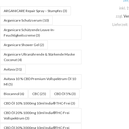
149
inkl. 
ARGANICARE Repair Spray – Stumpfes
(3)
zzgl.
Ve
Arganicare Schutzserum
(10)
Lieferzeit:
Arganicare Schützende Leave-In-
Feuchtigkeitscreme
(3)
Arganicare Shower Gel
(2)
Arganicare Ultranährende & Stärkende Maske
Coconut
(4)
Avitava
(31)
Avitava 10 % CBD Premium Vollspektrum Öl 10
Ml
(5)
Biocannol
(6)
CBC
(25)
CBD Öl 5%
(3)
CBD Öl 10% 1000mg 10ml India® THC-Frei
(3)
CBD Öl 20% 1000mg 10ml India®THC-Frei
Vollspektrum
(3)
CBD Öl 30% 3000mg 10ml India®THC-Frei