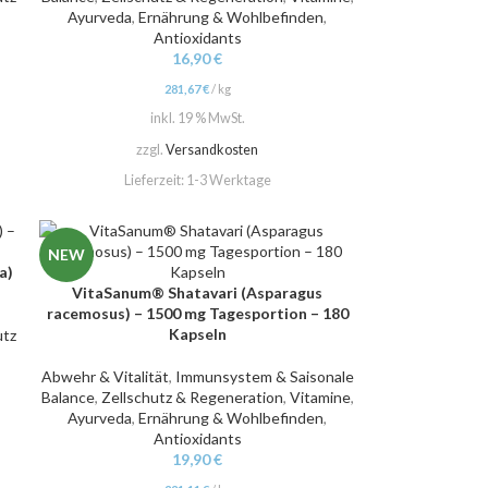
Ayurveda
,
Ernährung & Wohlbefinden
,
Antioxidants
16,90
€
281,67
€
/
kg
inkl. 19 % MwSt.
zzgl.
Versandkosten
Lieferzeit:
1-3 Werktage
NEW
a)
VitaSanum® Shatavari (Asparagus
IN DEN WARENKORB
racemosus) – 1500 mg Tagesportion – 180
Kapseln
utz
,
Abwehr & Vitalität
,
Immunsystem & Saisonale
Balance
,
Zellschutz & Regeneration
,
Vitamine
,
Ayurveda
,
Ernährung & Wohlbefinden
,
Antioxidants
19,90
€