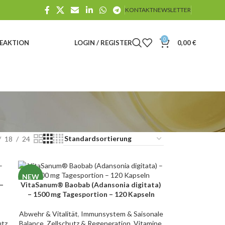
KONTAKT
NEWSLETTER
0
E
AKTION
LOGIN / REGISTER
0,00
€
18
24
NEW
 –
VitaSanum® Baobab (Adansonia digitata)
IN DEN WARENKORB
– 1500 mg Tagesportion – 120 Kapseln
Abwehr & Vitalität
,
Immunsystem & Saisonale
utz
Balance
,
Zellschutz & Regeneration
,
Vitamine
,