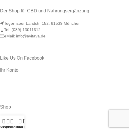
Der Shop für CBD und Nahrungsergänzung
Tegernseer Landstr. 152, 81539 München
Tel: (089) 13011612
eMail: info@avitava.de
Like Us On Facebook
Ihr Konto
Shop
0
Shop
Filters
Wishlist
Mein Konto
Cart