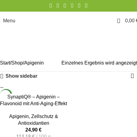
0
Menu
0,00
Apigenin
Start
Shop
Apigenin
Einzelnes Ergebnis wird angezeigt
Show sidebar
NEW
SynaptiQ® – Apigenin –
Flavonoid mit Anti-Aging-Effekt
Apigenin
,
Zellschutz &
Antioxidantien
24,90
€
113,18
€
/
100
g