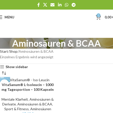
0
MENU
0,00
Aminosäuren & BCAA
Start
Shop
Aminosäuren & BCAA
Einzelnes Ergebnis wird angezeigt
Show sidebar
VitaSanum® L-Isoleucin – 1000
mg Tagesportion – 100 Kapseln
Mentale Klarheit
,
Aminosäuren &
Derivate
,
Aminosäuren & BCAA
,
Sport & Fitness
,
Aminosäuren