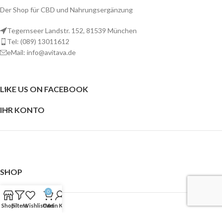
Der Shop für CBD und Nahrungsergänzung
Tegernseer Landstr. 152, 81539 München
Tel: (089) 13011612
eMail: info@avitava.de
LIKE US ON FACEBOOK
IHR KONTO
SHOP
0
Shop
Filters
Wishlist
Cart
Mein Konto